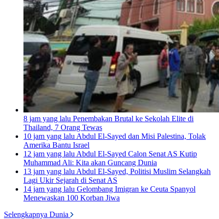
8 jam yang lalu
Penembakan Brutal ke Sekolah Elite di
Thailand, 7 Orang Tewas
10 jam yang lalu
Abdul El-Sayed dan Misi Palestina, Tolak
Amerika Bantu Israel
12 jam yang lalu
Abdul El-Sayed Calon Senat AS Kutip
Muhammad Ali: Kita akan Guncang Dunia
13 jam yang lalu
Abdul El-Sayed, Politisi Muslim Selangkah
Lagi Ukir Sejarah di Senat AS
14 jam yang lalu
Gelombang Imigran ke Ceuta Spanyol
Menewaskan 100 Korban Jiwa
Selengkapnya Dunia