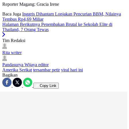
Reporter Magang: Gracia Irene
Baca Juga
Inggris Dihantam Lonjakan Pencurian BBM, Nilainya
Tembus Rp4,69 Miliar
Halaman Berikutnya
Penembakan Brutal ke Sekolah Elite di
Thailand, 7 Orang Tewas
Tim Redaksi
Rita
writer
Pandasurya Wijaya
editor
Amerika Serikat
tersambar petir
viral hari ini
Bagikan
Copy Link