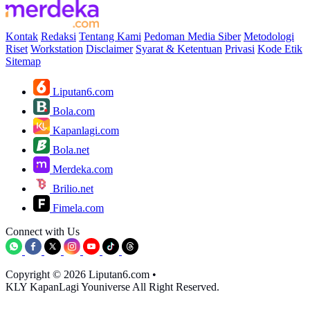
Kontak
Redaksi
Tentang Kami
Pedoman Media Siber
Metodologi
Riset
Workstation
Disclaimer
Syarat & Ketentuan
Privasi
Kode Etik
Sitemap
Liputan6.com
Bola.com
Kapanlagi.com
Bola.net
Merdeka.com
Brilio.net
Fimela.com
Connect with Us
Copyright © 2026 Liputan6.com
•
KLY KapanLagi Youniverse All Right Reserved.