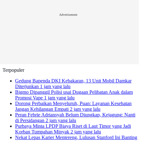
Advertisement
Terpopuler
Gedung Bapenda DKI Kebakaran, 13 Unit Mobil Damkar
Diterjunkan
1 jam yang lalu
Bigmo Dipanggil Polisi usai Dugaan Pelibatan Anak dalam
Promosi Vape
1 jam yang lalu
Dorong Perbaikan Menyeluruh, Puan: Layanan Kesehatan
Jangan Kehilangan Empati
2 jam yang lalu
Peran Febrie Adriansyah Belum Diungkap, Kejagung: Nanti
di Persidangan
2 jam yang lalu
Purbaya Minta LPDP Biaya Riset di Laut Timor yang Jadi
Korban Tumpahan Minyak
2 jam yang lalu
Nekat Lepas Karier Mentereng, Lulusan Stanford Ini Banting