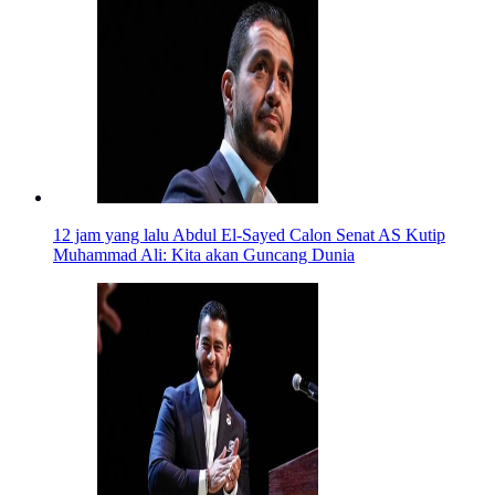
12 jam yang lalu
Abdul El-Sayed Calon Senat AS Kutip
Muhammad Ali: Kita akan Guncang Dunia