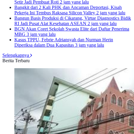
Setir Jadi Pembuat Roti
2 jam yang lalu
Bangkit dari 2 Kali PHK dan Ancaman Deportasi, Kisah
Pekerja Ini Tembus Raksasa Silicon Valley
2 jam yang lalu
Bangun Basis Produksi di Cikarang, Virtue Diagnostics Bidik
RI Jadi Pusat Alat Kesehatan ASEAN
2 jam yang lalu
BGN Akan Coret Sekolah Swasta Elite dari Daftar Penerima
MBG
3 jam yang lalu
Kasus TPPU, Febrie Adriansyah dan Nurman Herin
Diperiksa dalam Dua Kapasitas
3 jam yang lalu
Selengkapnya
Berita Terbaru