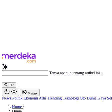
B
Cari
Masuk
News
Politik
Ekonomi
Artis
Trending
Teknologi
Oto
Dunia
Gaya
Se
Home
Dunia