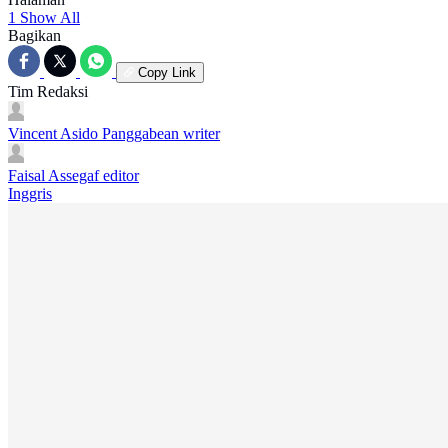
1
Show All
Bagikan
Copy Link
Tim Redaksi
Vincent Asido Panggabean
writer
Faisal Assegaf
editor
Inggris