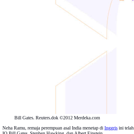
Bill Gates. Reuters.dok ©2012 Merdeka.com
Neha Ramu, remaja perempuan asal India menetap di
Inggris
ini tela
IQ Bill Gates, Stephen Hawking, dan Albert Einstein.