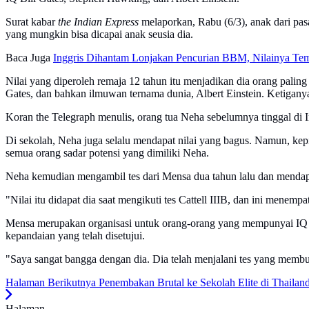
Surat kabar
the Indian Express
melaporkan, Rabu (6/3), anak dari pas
yang mungkin bisa dicapai anak seusia dia.
Baca Juga
Inggris Dihantam Lonjakan Pencurian BBM, Nilainya Tem
Nilai yang diperoleh remaja 12 tahun itu menjadikan dia orang paling 
Gates, dan bahkan ilmuwan ternama dunia, Albert Einstein. Ketiganya 
Koran the Telegraph menulis, orang tua Neha sebelumnya tinggal di In
Di sekolah, Neha juga selalu mendapat nilai yang bagus. Namun, kepin
semua orang sadar potensi yang dimiliki Neha.
Neha kemudian mengambil tes dari Mensa dua tahun lalu dan mendapa
"Nilai itu didapat dia saat mengikuti tes Cattell IIIB, dan ini menemp
Mensa merupakan organisasi untuk orang-orang yang mempunyai IQ tin
kepandaian yang telah disetujui.
"Saya sangat bangga dengan dia. Dia telah menjalani tes yang membua
Halaman Berikutnya
Penembakan Brutal ke Sekolah Elite di Thailan
Halaman