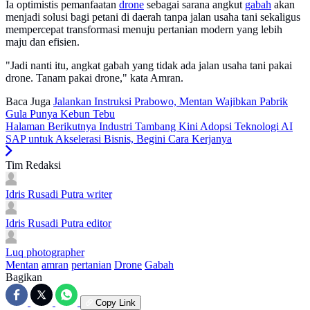
Ia optimistis pemanfaatan
drone
sebagai sarana angkut
gabah
akan
menjadi solusi bagi petani di daerah tanpa jalan usaha tani sekaligus
mempercepat transformasi menuju pertanian modern yang lebih
maju dan efisien.
"Jadi nanti itu, angkat gabah yang tidak ada jalan usaha tani pakai
drone. Tanam pakai drone," kata Amran.
Baca Juga
Jalankan Instruksi Prabowo, Mentan Wajibkan Pabrik
Gula Punya Kebun Tebu
Halaman Berikutnya
Industri Tambang Kini Adopsi Teknologi AI
SAP untuk Akselerasi Bisnis, Begini Cara Kerjanya
Tim Redaksi
Idris Rusadi Putra
writer
Idris Rusadi Putra
editor
Luq
photographer
Mentan
amran
pertanian
Drone
Gabah
Bagikan
Copy Link