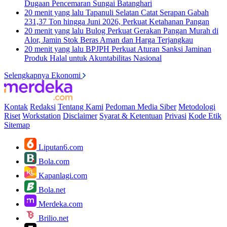
Dugaan Pencemaran Sungai Batanghari
20 menit yang lalu
Tapanuli Selatan Catat Serapan Gabah
231,37 Ton hingga Juni 2026, Perkuat Ketahanan Pangan
20 menit yang lalu
Bulog Perkuat Gerakan Pangan Murah di
Alor, Jamin Stok Beras Aman dan Harga Terjangkau
20 menit yang lalu
BPJPH Perkuat Aturan Sanksi Jaminan
Produk Halal untuk Akuntabilitas Nasional
Selengkapnya Ekonomi
Kontak
Redaksi
Tentang Kami
Pedoman Media Siber
Metodologi
Riset
Workstation
Disclaimer
Syarat & Ketentuan
Privasi
Kode Etik
Sitemap
Liputan6.com
Bola.com
Kapanlagi.com
Bola.net
Merdeka.com
Brilio.net