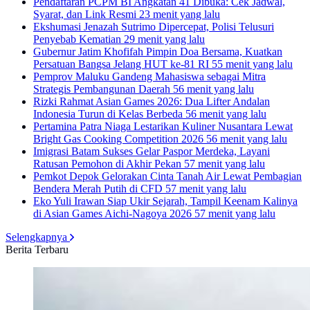
Pendaftaran PCPM BI Angkatan 41 Dibuka: Cek Jadwal,
Syarat, dan Link Resmi
23 menit yang lalu
Ekshumasi Jenazah Sutrimo Dipercepat, Polisi Telusuri
Penyebab Kematian
29 menit yang lalu
Gubernur Jatim Khofifah Pimpin Doa Bersama, Kuatkan
Persatuan Bangsa Jelang HUT ke-81 RI
55 menit yang lalu
Pemprov Maluku Gandeng Mahasiswa sebagai Mitra
Strategis Pembangunan Daerah
56 menit yang lalu
Rizki Rahmat Asian Games 2026: Dua Lifter Andalan
Indonesia Turun di Kelas Berbeda
56 menit yang lalu
Pertamina Patra Niaga Lestarikan Kuliner Nusantara Lewat
Bright Gas Cooking Competition 2026
56 menit yang lalu
Imigrasi Batam Sukses Gelar Paspor Merdeka, Layani
Ratusan Pemohon di Akhir Pekan
57 menit yang lalu
Pemkot Depok Gelorakan Cinta Tanah Air Lewat Pembagian
Bendera Merah Putih di CFD
57 menit yang lalu
Eko Yuli Irawan Siap Ukir Sejarah, Tampil Keenam Kalinya
di Asian Games Aichi-Nagoya 2026
57 menit yang lalu
Selengkapnya
Berita Terbaru