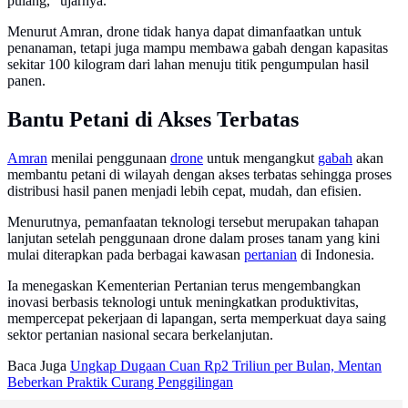
pulang," ujarnya.
Menurut Amran, drone tidak hanya dapat dimanfaatkan untuk
penanaman, tetapi juga mampu membawa gabah dengan kapasitas
sekitar 100 kilogram dari lahan menuju titik pengumpulan hasil
panen.
Bantu Petani di Akses Terbatas
Amran
menilai penggunaan
drone
untuk mengangkut
gabah
akan
membantu petani di wilayah dengan akses terbatas sehingga proses
distribusi hasil panen menjadi lebih cepat, mudah, dan efisien.
Menurutnya, pemanfaatan teknologi tersebut merupakan tahapan
lanjutan setelah penggunaan drone dalam proses tanam yang kini
mulai diterapkan pada berbagai kawasan
pertanian
di Indonesia.
Ia menegaskan Kementerian Pertanian terus mengembangkan
inovasi berbasis teknologi untuk meningkatkan produktivitas,
mempercepat pekerjaan di lapangan, serta memperkuat daya saing
sektor pertanian nasional secara berkelanjutan.
Baca Juga
Ungkap Dugaan Cuan Rp2 Triliun per Bulan, Mentan
Beberkan Praktik Curang Penggilingan