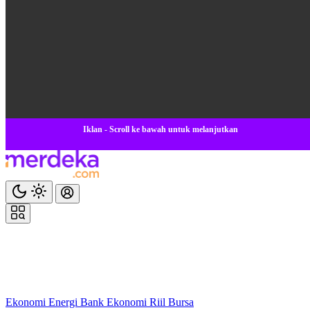
Iklan - Scroll ke bawah untuk melanjutkan
Ekonomi
Energi
Bank
Ekonomi
Riil
Bursa