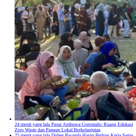
24 menit yang lalu
Pasar Ambuwa Gorontalo: Ruang Edukasi
Zero Waste dan Pangan Lokal Berkelanjutan
25 menit yang lalu
Dubes Rwanda Harap Perluas Kerja Sama