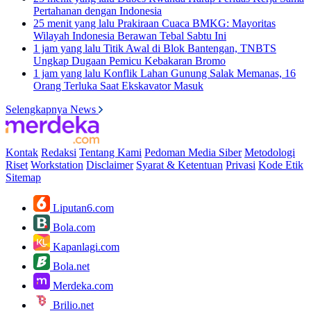
Pertahanan dengan Indonesia
25 menit yang lalu
Prakiraan Cuaca BMKG: Mayoritas
Wilayah Indonesia Berawan Tebal Sabtu Ini
1 jam yang lalu
Titik Awal di Blok Bantengan, TNBTS
Ungkap Dugaan Pemicu Kebakaran Bromo
1 jam yang lalu
Konflik Lahan Gunung Salak Memanas, 16
Orang Terluka Saat Ekskavator Masuk
Selengkapnya News
Kontak
Redaksi
Tentang Kami
Pedoman Media Siber
Metodologi
Riset
Workstation
Disclaimer
Syarat & Ketentuan
Privasi
Kode Etik
Sitemap
Liputan6.com
Bola.com
Kapanlagi.com
Bola.net
Merdeka.com
Brilio.net