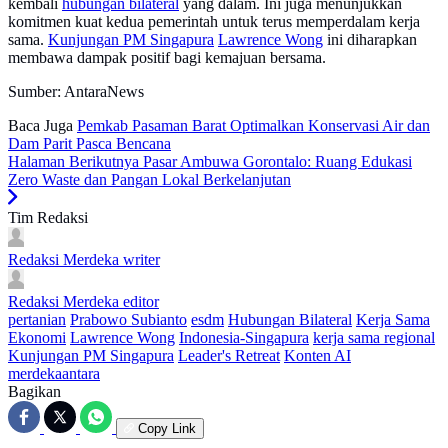
kembali
hubungan bilateral
yang dalam. Ini juga menunjukkan
komitmen kuat kedua pemerintah untuk terus memperdalam kerja
sama.
Kunjungan PM Singapura
Lawrence Wong
ini diharapkan
membawa dampak positif bagi kemajuan bersama.
Sumber: AntaraNews
Baca Juga
Pemkab Pasaman Barat Optimalkan Konservasi Air dan
Dam Parit Pasca Bencana
Halaman Berikutnya
Pasar Ambuwa Gorontalo: Ruang Edukasi
Zero Waste dan Pangan Lokal Berkelanjutan
Tim Redaksi
Redaksi Merdeka
writer
Redaksi Merdeka
editor
pertanian
Prabowo Subianto
esdm
Hubungan Bilateral
Kerja Sama
Ekonomi
Lawrence Wong
Indonesia-Singapura
kerja sama regional
Kunjungan PM Singapura
Leader's Retreat
Konten AI
merdekaantara
Bagikan
Copy Link