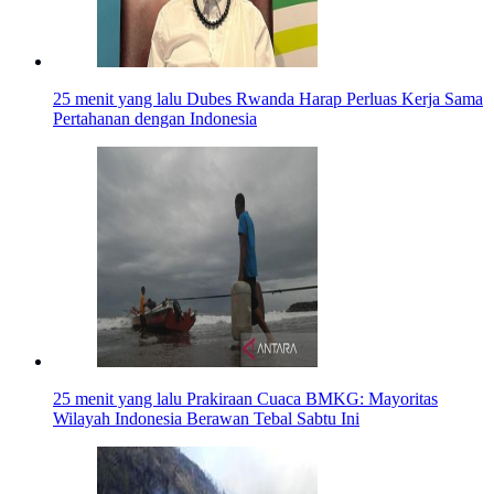
25 menit yang lalu
Dubes Rwanda Harap Perluas Kerja Sama
Pertahanan dengan Indonesia
25 menit yang lalu
Prakiraan Cuaca BMKG: Mayoritas
Wilayah Indonesia Berawan Tebal Sabtu Ini