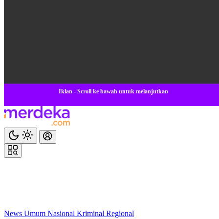
Iklan - Scroll ke bawah untuk melanjutkan
News
Umum
Nasional
Kriminal
Regional