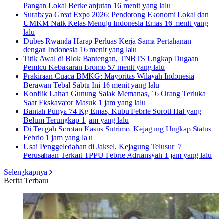
Pangan Lokal Berkelanjutan
16 menit yang lalu
Surabaya Great Expo 2026: Pendorong Ekonomi Lokal dan
UMKM Naik Kelas Menuju Indonesia Emas
16 menit yang
lalu
Dubes Rwanda Harap Perluas Kerja Sama Pertahanan
dengan Indonesia
16 menit yang lalu
Titik Awal di Blok Bantengan, TNBTS Ungkap Dugaan
Pemicu Kebakaran Bromo
57 menit yang lalu
Prakiraan Cuaca BMKG: Mayoritas Wilayah Indonesia
Berawan Tebal Sabtu Ini
16 menit yang lalu
Konflik Lahan Gunung Salak Memanas, 16 Orang Terluka
Saat Ekskavator Masuk
1 jam yang lalu
Bantah Punya 74 Kg Emas, Kubu Febrie Soroti Hal yang
Belum Terungkap
1 jam yang lalu
Di Tengah Sorotan Kasus Sutrimo, Kejagung Ungkap Status
Febrio
1 jam yang lalu
Usai Penggeledahan di Jaksel, Kejagung Telusuri 7
Perusahaan Terkait TPPU Febrie Adriansyah
1 jam yang lalu
Selengkapnya
Berita Terbaru