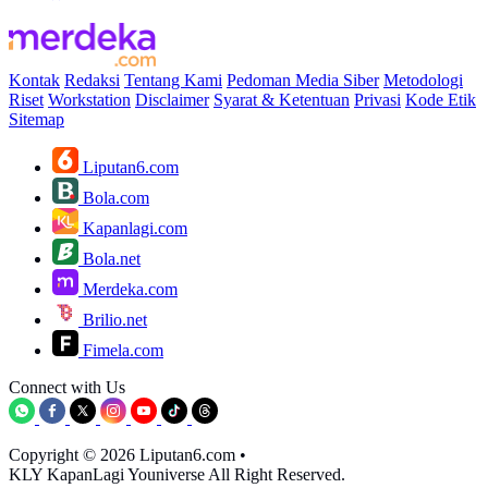
Kontak
Redaksi
Tentang Kami
Pedoman Media Siber
Metodologi
Riset
Workstation
Disclaimer
Syarat & Ketentuan
Privasi
Kode Etik
Sitemap
Liputan6.com
Bola.com
Kapanlagi.com
Bola.net
Merdeka.com
Brilio.net
Fimela.com
Connect with Us
Copyright © 2026 Liputan6.com
•
KLY KapanLagi Youniverse All Right Reserved.