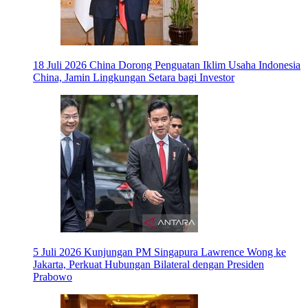
18 Juli 2026
China Dorong Penguatan Iklim Usaha Indonesia
China, Jamin Lingkungan Setara bagi Investor
5 Juli 2026
Kunjungan PM Singapura Lawrence Wong ke
Jakarta, Perkuat Hubungan Bilateral dengan Presiden
Prabowo