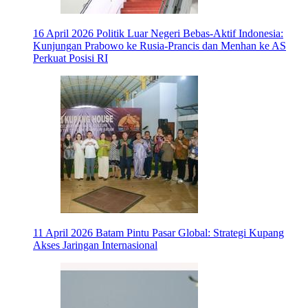
16 April 2026
Politik Luar Negeri Bebas-Aktif Indonesia:
Kunjungan Prabowo ke Rusia-Prancis dan Menhan ke AS
Perkuat Posisi RI
11 April 2026
Batam Pintu Pasar Global: Strategi Kupang
Akses Jaringan Internasional