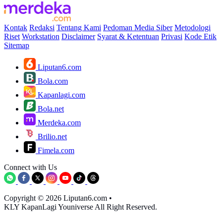
Kontak
Redaksi
Tentang Kami
Pedoman Media Siber
Metodologi
Riset
Workstation
Disclaimer
Syarat & Ketentuan
Privasi
Kode Etik
Sitemap
Liputan6.com
Bola.com
Kapanlagi.com
Bola.net
Merdeka.com
Brilio.net
Fimela.com
Connect with Us
Copyright © 2026 Liputan6.com
•
KLY KapanLagi Youniverse All Right Reserved.