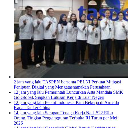
2 jam yang lalu
TASPEN bersama PELNI Perkuat Mitigasi
Penipuan Digital yang Mengatasnamakan Perusahaan
12 jam yang lalu
Pemerintah Luncurkan Asta Mandala SMK
Go Global, Siapkan Lulusan Kerja di Luar Negeri
12 jam yang lalu
Pelaut Indonesia Kini Bekerja di Armada
Kapal Tanker China
14 jam yang lalu
Serapan Tenaga Kerja Naik 522 Ribu
Orang, Tingkat Pengangguran Terbuka RI Turun per Mei
2026