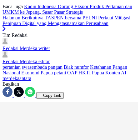
Baca Juga
Kadin Indonesia Dorong Ekspor Produk Pertanian dan
UMKM ke Jepang, Sasar Pasar Strategis
Halaman Berikutnya
TASPEN bersama PELNI Perkuat Mitigasi
Penipuan Digital yang Mengatasnamakan Perusahaan
Tim Redaksi
Redaksi Merdeka
writer
Redaksi Merdeka
editor
pertanian
swasembada pangan
Biak numfor
Ketahanan Pangan
Nasional
Ekonomi Papua
petani OAP
HKTI Papua
Konten AI
merdekaantara
Bagikan
Copy Link