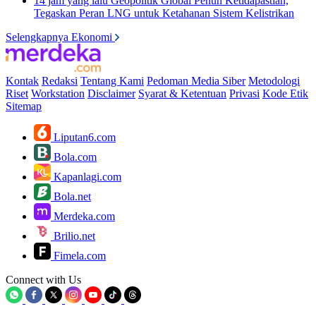
14 jam yang lalu
Geopolitik Global Penuh Ketidapastian,
Tegaskan Peran LNG untuk Ketahanan Sistem Kelistrikan
Selengkapnya Ekonomi
Kontak
Redaksi
Tentang Kami
Pedoman Media Siber
Metodologi
Riset
Workstation
Disclaimer
Syarat & Ketentuan
Privasi
Kode Etik
Sitemap
Liputan6.com
Bola.com
Kapanlagi.com
Bola.net
Merdeka.com
Brilio.net
Fimela.com
Connect with Us