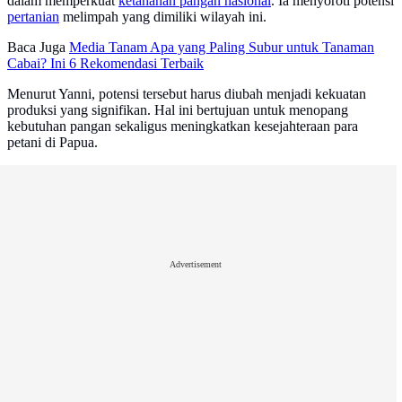
dalam memperkuat
ketahanan pangan nasional
. Ia menyoroti potensi
pertanian
melimpah yang dimiliki wilayah ini.
Baca Juga
Media Tanam Apa yang Paling Subur untuk Tanaman
Cabai? Ini 6 Rekomendasi Terbaik
Menurut Yanni, potensi tersebut harus diubah menjadi kekuatan
produksi yang signifikan. Hal ini bertujuan untuk menopang
kebutuhan pangan sekaligus meningkatkan kesejahteraan para
petani di Papua.
Advertisement