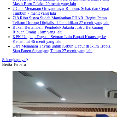
Masih Buru Pelaku
20 menit yang lalu
7 Cara Menanam Oregano agar Rimbun, Sehat, dan Cepat
Tumbuh
7 menit yang lalu
718 Ribu Siswa Sudah Manfaatkan PIJAR, Begini Peran
Telkom Dorong Digitalisasi Pendidikan
27 menit yang lalu
Bukan Bertambah, Penduduk Jakarta Justru Berkurang
Ribuan Orang
1 jam yang lalu
KPK Ungkap Dugaan Setoran Lain Bupati Kuansing ke
Kemenhut
46 menit yang lalu
Cara Menanam Thyme untuk Kebun Dapur di Iklim Tropis,
Siap Panen Sepanjang Tahun
27 menit yang lalu
Selengkapnya
Berita Terbaru