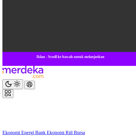
Iklan - Scroll ke bawah untuk melanjutkan
Ekonomi
Energi
Bank
Ekonomi
Riil
Bursa