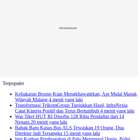
Advertisement
Terpopuler
Kebakaran Bromo Kian Mengkhawatirkan, Api Mulai Masuk
Wilayah Malang
4 menit yang lalu
Transformasi TelkomGroup Tunjukkan Hasil, InfraNexia
Catat Kinerja Positif dan Terus Bertumbuh
4 menit yang lalu
War Tiket HUT RI Diserbu 128 Ribu Pendaftar dari 14
Negara
20 menit yang lalu
Babak Baru Kasus Bus ALS Tewaskan 19 Orang, Dua
Direktur Jadi Tersangka
15 menit yang lalu
Istri Korban Pembunuhan di Palu Meninggal Dunia, Polisi