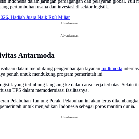
si Indonesia dalam jaringan perdagangan dan pelayaran global. Yuli 
ang pertumbuhan usaha dan investasi di sektor logistik.
2026, Hadiah Juara Naik Rp8 Miliar
Advertisement
Advertisement
vitas Antarmoda
rusahaan dalam mendukung pengembangan layanan
multimoda
interna
paya penuh untuk mendukung program pemerintah ini.
logistik yang terhubung langsung ke dalam area kerja terbatas. Selain itu
eriusan TPS dalam memodernisasi fasilitasnya.
n Pelabuhan Tanjung Perak. Pelabuhan ini akan terus dikembangkan 
 pemerintah untuk menjadikan Indonesia sebagai poros maritim dunia.
Advertisement