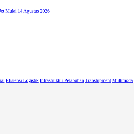
et Mulai 14 Agustus 2026
nal
Efisiensi Logistik
Infrastruktur Pelabuhan
Transhipment
Multimoda