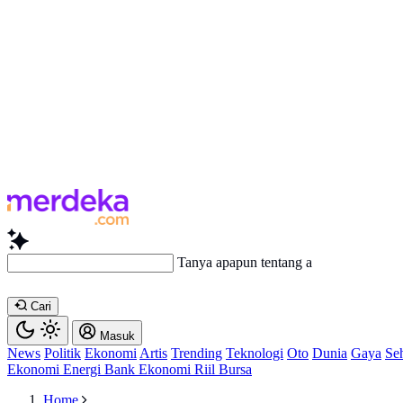
Tanya apapun tentang artikel ini...
Cari
Masuk
News
Politik
Ekonomi
Artis
Trending
Teknologi
Oto
Dunia
Gaya
Se
Ekonomi
Energi
Bank
Ekonomi
Riil
Bursa
Home