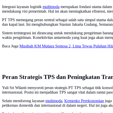
Integrasi layanan logistik
multimoda
merupakan fondasi utama dalam up
mendukung visi pemerintah. Hal ini akan meningkatkan efisiensi, me
PT TPS memegang peran sentral sebagai salah satu simpul utama dal
dan kapal laut. Ini menghubungkan Stasiun Jakarta Gudang, Semara
Sistem terintegrasi ini dirancang untuk mendukung pengiriman barang
waktu pengiriman. Konektivitas antarmoda yang kuat juga akan memp
Baca Juga
Musibah KM Mutiara Sentosa 2, Lima Tewas Puluhan Hil
Peran Strategis TPS dan Peningkatan Tra
Yuli Sri Wilanti menyoroti peran strategis PT TPS sebagai titik kons
internasional. Posisi ini menjadikan TPS sangat vital dalam rantai pas
Selain mendorong layanan
multimoda
,
Kemenko Perekonomian
juga 
petikemas domestik dan internasional di dalam negeri. Hal ini juga a