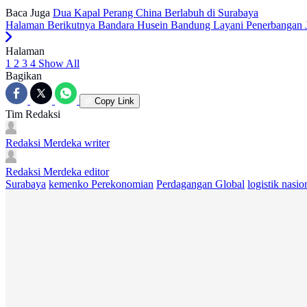
Baca Juga
Dua Kapal Perang China Berlabuh di Surabaya
Halaman Berikutnya
Bandara Husein Bandung Layani Penerbangan J
Halaman
1
2
3
4
Show All
Bagikan
Copy Link
Tim Redaksi
Redaksi Merdeka
writer
Redaksi Merdeka
editor
Surabaya
kemenko Perekonomian
Perdagangan Global
logistik nasio