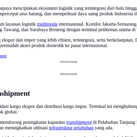
aya menciptakan ekosistem logistik yang terintegrasi dari hulu hingga 
mpercepat arus barang, dan memperkuat daya saing produk Indonesia di
am layanan logistik
multimoda
internasional. Koridor Jakarta-Semarang
ng Tawang, dan Surabaya Benteng dengan terminal petikemas utama di
 ekspor dan impor yang lebih efisien, terintegrasi, serta berkelanjut
ermudah akses produk domestik ke pasar internasional.
ang
Advertisement
Advertisement
nshipment
olidasi kargo ekspor dan distribusi kargo impor. Terminal ini menghubun
ok global.
mendorong peningkatan kapasitas
transhipment
di Pelabuhan Tanjung P
kan meningkatkan utilisasi
infrastruktur pelabuhan
yang ada.