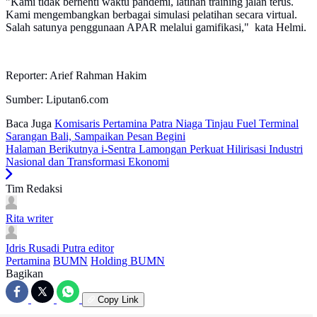
"Kami tidak berhenti waktu pandemi, latihan training jalan terus.
Kami mengembangkan berbagai simulasi pelatihan secara virtual.
Salah satunya penggunaan APAR melalui gamifikasi," kata Helmi.
Reporter: Arief Rahman Hakim
Sumber: Liputan6.com
Baca Juga
Komisaris Pertamina Patra Niaga Tinjau Fuel Terminal
Sarangan Bali, Sampaikan Pesan Begini
Halaman Berikutnya
i-Sentra Lamongan Perkuat Hilirisasi Industri
Nasional dan Transformasi Ekonomi
Tim Redaksi
Rita
writer
Idris Rusadi Putra
editor
Pertamina
BUMN
Holding BUMN
Bagikan
Copy Link