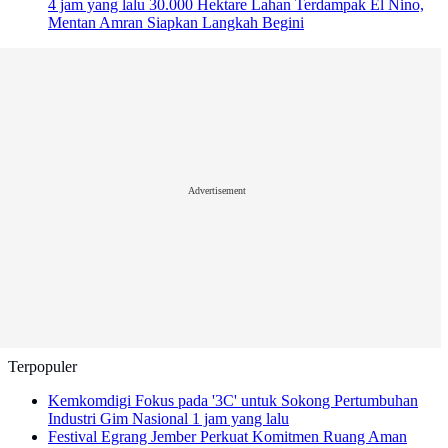
4 jam yang lalu
30.000 Hektare Lahan Terdampak El Nino,
Mentan Amran Siapkan Langkah Begini
Advertisement
Terpopuler
Kemkomdigi Fokus pada '3C' untuk Sokong Pertumbuhan
Industri Gim Nasional
1 jam yang lalu
Festival Egrang Jember Perkuat Komitmen Ruang Aman