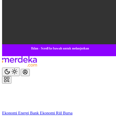
Iklan - Scroll ke bawah untuk melanjutkan
Ekonomi
Energi
Bank
Ekonomi
Riil
Bursa