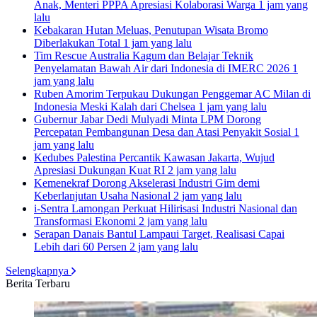
Anak, Menteri PPPA Apresiasi Kolaborasi Warga
1 jam yang
lalu
Kebakaran Hutan Meluas, Penutupan Wisata Bromo
Diberlakukan Total
1 jam yang lalu
Tim Rescue Australia Kagum dan Belajar Teknik
Penyelamatan Bawah Air dari Indonesia di IMERC 2026
1
jam yang lalu
Ruben Amorim Terpukau Dukungan Penggemar AC Milan di
Indonesia Meski Kalah dari Chelsea
1 jam yang lalu
Gubernur Jabar Dedi Mulyadi Minta LPM Dorong
Percepatan Pembangunan Desa dan Atasi Penyakit Sosial
1
jam yang lalu
Kedubes Palestina Percantik Kawasan Jakarta, Wujud
Apresiasi Dukungan Kuat RI
2 jam yang lalu
Kemenekraf Dorong Akselerasi Industri Gim demi
Keberlanjutan Usaha Nasional
2 jam yang lalu
i-Sentra Lamongan Perkuat Hilirisasi Industri Nasional dan
Transformasi Ekonomi
2 jam yang lalu
Serapan Danais Bantul Lampaui Target, Realisasi Capai
Lebih dari 60 Persen
2 jam yang lalu
Selengkapnya
Berita Terbaru