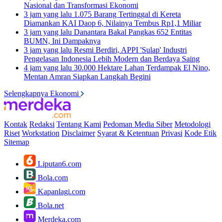
Nasional dan Transformasi Ekonomi
3 jam yang lalu
1.075 Barang Tertinggal di Kereta
Diamankan KAI Daop 6, Nilainya Tembus Rp1,1 Miliar
3 jam yang lalu
Danantara Bakal Pangkas 652 Entitas
BUMN, Ini Dampaknya
3 jam yang lalu
Resmi Berdiri, APPI 'Sulap' Industri
Pengelasan Indonesia Lebih Modern dan Berdaya Saing
4 jam yang lalu
30.000 Hektare Lahan Terdampak El Nino,
Mentan Amran Siapkan Langkah Begini
Selengkapnya Ekonomi
Kontak
Redaksi
Tentang Kami
Pedoman Media Siber
Metodologi
Riset
Workstation
Disclaimer
Syarat & Ketentuan
Privasi
Kode Etik
Sitemap
Liputan6.com
Bola.com
Kapanlagi.com
Bola.net
Merdeka.com