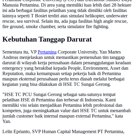
Manusia Pertamina. Di area yang memiliki luas lebih dari 28 hektare
ini ada berbagai fasilitas pelatihan yang tidak dimiliki oleh fasilitas
lainnya seperti T Bosiet terdiri atas simulasi helikopter, underwater
rescue, sea survival. Selain itu, ada juga fasilitas high angle rescue,
fire ground, smoke chamber, serta simulator fire fighting.
Kebutuhan Tanggap Darurat
Sementara itu, VP
Pertamina
Corporate University, Yan Martes
Andreas menjelaskan untuk memastikan pemenuhan tim tanggap
darurat di wilayah kerja perusahaan dalam penanggulangan keadaan
emergency yang berakibat kepada People, Environment, Asset dan
Reputation, maka kemampuan setiap pekerja baik di Pertamina
maupun eksternal perusahaan perlu terus diasah melalui berbagai
kegiatan yang bisa dilakukan di HSE TC Sungai Gerong.
"HSE TC PCU Sungai Gerong sebagai satu-satunya tempat
pelatihan HSE di Pertamina dan terbesar di Indonesia. Kami
memiliki visi selain menjadikan Pertamina lebih profesional dan
kompeten, juga meningkatkan value dari HSE TC untuk menambah
jumlah customer baik internal maupun external Pertamina," kata
Yan.
Lelin Eprianto, SVP Human Capital Management PT Pertamina,