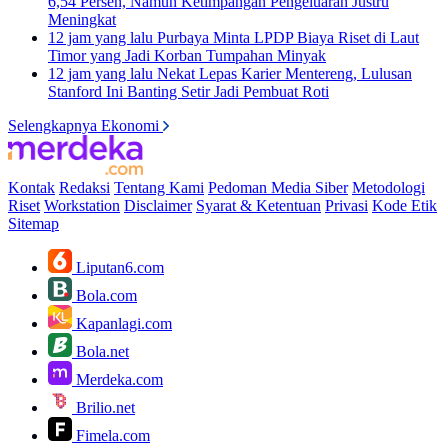
6,54 Persen, Namun Ketimpangan Pengeluaran Justru
Meningkat
12 jam yang lalu
Purbaya Minta LPDP Biaya Riset di Laut
Timor yang Jadi Korban Tumpahan Minyak
12 jam yang lalu
Nekat Lepas Karier Mentereng, Lulusan
Stanford Ini Banting Setir Jadi Pembuat Roti
Selengkapnya Ekonomi
Kontak
Redaksi
Tentang Kami
Pedoman Media Siber
Metodologi
Riset
Workstation
Disclaimer
Syarat & Ketentuan
Privasi
Kode Etik
Sitemap
Liputan6.com
Bola.com
Kapanlagi.com
Bola.net
Merdeka.com
Brilio.net
Fimela.com