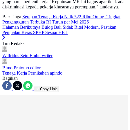
yang harus berhenti kerja."Keputusan MK ini bagus agar tidak ada
diskriminasi kepada pekerja khususnya perempuan," tandasnya.
Baca Juga
Serapan Tenaga Kerja Naik 522 Ribu Orang, Tingkat
Pengangguran Terbuka RI Turun per Mei 2026
Halaman Berikutnya
Bulog Bali Sidak Ritel Modern, Pastikan
Penjualan Beras SPHP Sesuai HET
Tim Redaksi
Wilfridus Setu Embu
writer
Bimo Pratomo
editor
Tenaga Kerja
Pernikahan
apindo
Bagikan
Copy Link