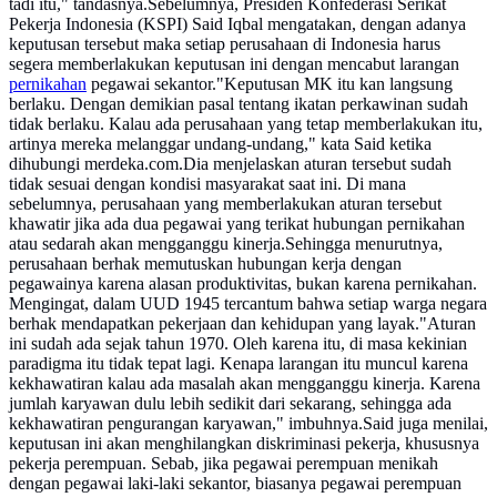
tadi itu," tandasnya.Sebelumnya, Presiden Konfederasi Serikat
Pekerja Indonesia (KSPI) Said Iqbal mengatakan, dengan adanya
keputusan tersebut maka setiap perusahaan di Indonesia harus
segera memberlakukan keputusan ini dengan mencabut larangan
pernikahan
pegawai sekantor."Keputusan MK itu kan langsung
berlaku. Dengan demikian pasal tentang ikatan perkawinan sudah
tidak berlaku. Kalau ada perusahaan yang tetap memberlakukan itu,
artinya mereka melanggar undang-undang," kata Said ketika
dihubungi merdeka.com.Dia menjelaskan aturan tersebut sudah
tidak sesuai dengan kondisi masyarakat saat ini. Di mana
sebelumnya, perusahaan yang memberlakukan aturan tersebut
khawatir jika ada dua pegawai yang terikat hubungan pernikahan
atau sedarah akan mengganggu kinerja.Sehingga menurutnya,
perusahaan berhak memutuskan hubungan kerja dengan
pegawainya karena alasan produktivitas, bukan karena pernikahan.
Mengingat, dalam UUD 1945 tercantum bahwa setiap warga negara
berhak mendapatkan pekerjaan dan kehidupan yang layak."Aturan
ini sudah ada sejak tahun 1970. Oleh karena itu, di masa kekinian
paradigma itu tidak tepat lagi. Kenapa larangan itu muncul karena
kekhawatiran kalau ada masalah akan mengganggu kinerja. Karena
jumlah karyawan dulu lebih sedikit dari sekarang, sehingga ada
kekhawatiran pengurangan karyawan," imbuhnya.Said juga menilai,
keputusan ini akan menghilangkan diskriminasi pekerja, khususnya
pekerja perempuan. Sebab, jika pegawai perempuan menikah
dengan pegawai laki-laki sekantor, biasanya pegawai perempuan