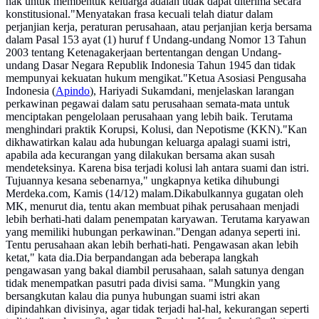
hak untuk membentuk keluarga adalah tidak dapat diterima secara
konstitusional."Menyatakan frasa kecuali telah diatur dalam
perjanjian kerja, peraturan perusahaan, atau perjanjian kerja bersama
dalam Pasal 153 ayat (1) huruf f Undang-undang Nomor 13 Tahun
2003 tentang Ketenagakerjaan bertentangan dengan Undang-
undang Dasar Negara Republik Indonesia Tahun 1945 dan tidak
mempunyai kekuatan hukum mengikat."Ketua Asosiasi Pengusaha
Indonesia (
Apindo
), Hariyadi Sukamdani, menjelaskan larangan
perkawinan pegawai dalam satu perusahaan semata-mata untuk
menciptakan pengelolaan perusahaan yang lebih baik. Terutama
menghindari praktik Korupsi, Kolusi, dan Nepotisme (KKN)."Kan
dikhawatirkan kalau ada hubungan keluarga apalagi suami istri,
apabila ada kecurangan yang dilakukan bersama akan susah
mendeteksinya. Karena bisa terjadi kolusi lah antara suami dan istri.
Tujuannya kesana sebenarnya," ungkapnya ketika dihubungi
Merdeka.com, Kamis (14/12) malam.Dikabulkannya gugatan oleh
MK, menurut dia, tentu akan membuat pihak perusahaan menjadi
lebih berhati-hati dalam penempatan karyawan. Terutama karyawan
yang memiliki hubungan perkawinan."Dengan adanya seperti ini.
Tentu perusahaan akan lebih berhati-hati. Pengawasan akan lebih
ketat," kata dia.Dia berpandangan ada beberapa langkah
pengawasan yang bakal diambil perusahaan, salah satunya dengan
tidak menempatkan pasutri pada divisi sama. "Mungkin yang
bersangkutan kalau dia punya hubungan suami istri akan
dipindahkan divisinya, agar tidak terjadi hal-hal, kekurangan seperti