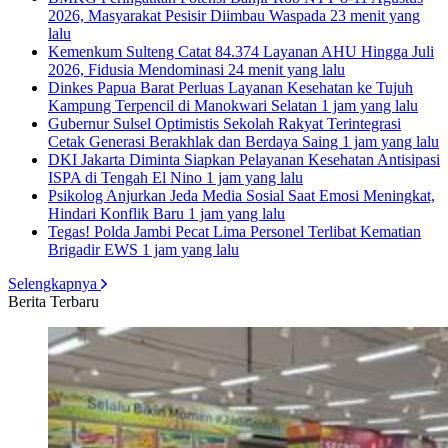
2026, Masyarakat Pesisir Diimbau Waspada
23 menit yang
lalu
Kemenkum Sulteng Catat 84.374 Layanan AHU Hingga Juli
2026, Fidusia Mendominasi
24 menit yang lalu
Dinkes Papua Barat Perluas Layanan Kesehatan ke Tujuh
Kampung Terpencil di Manokwari Selatan
1 jam yang lalu
Gubernur Sulsel Optimistis Sekolah Rakyat Terintegrasi
Cetak Generasi Berakhlak dan Berdaya Saing
1 jam yang lalu
DKI Jakarta Diminta Siapkan Pelayanan Kesehatan Antisipasi
ISPA di Tengah El Nino
1 jam yang lalu
Psikolog Anjurkan Jeda Media Sosial Saat Emosi Meningkat,
Hindari Konflik Baru
1 jam yang lalu
Tegas! Polda Jambi Pecat Lima Personel Terlibat Kematian
Brigadir EWS
1 jam yang lalu
Selengkapnya
Berita Terbaru