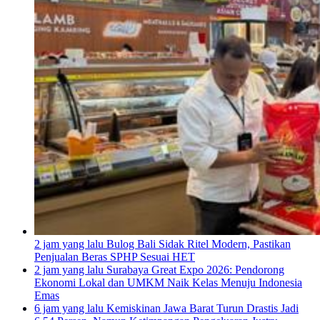
2 jam yang lalu
Bulog Bali Sidak Ritel Modern, Pastikan
Penjualan Beras SPHP Sesuai HET
2 jam yang lalu
Surabaya Great Expo 2026: Pendorong
Ekonomi Lokal dan UMKM Naik Kelas Menuju Indonesia
Emas
6 jam yang lalu
Kemiskinan Jawa Barat Turun Drastis Jadi