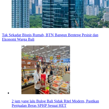
Tak Sekadar Bisnis Rumah, BTN Bangun Benteng Pesisir dan
Ekonomi Warga Bali
2 jam yang lalu
Bulog Bali Sidak Ritel Modern, Pastikan
Penjualan Beras SPHP Sesuai HET