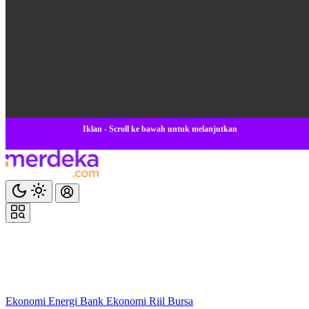
Iklan - Scroll ke bawah untuk melanjutkan
Ekonomi
Energi
Bank
Ekonomi
Riil
Bursa