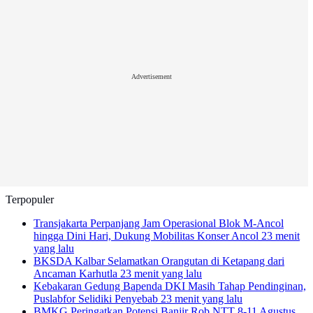
Advertisement
Terpopuler
Transjakarta Perpanjang Jam Operasional Blok M-Ancol
hingga Dini Hari, Dukung Mobilitas Konser Ancol
23 menit
yang lalu
BKSDA Kalbar Selamatkan Orangutan di Ketapang dari
Ancaman Karhutla
23 menit yang lalu
Kebakaran Gedung Bapenda DKI Masih Tahap Pendinginan,
Puslabfor Selidiki Penyebab
23 menit yang lalu
BMKG Peringatkan Potensi Banjir Rob NTT 8-11 Agustus