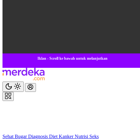
Iklan - Scroll ke bawah untuk melanjutkan
Sehat
Bugar
Diagnosis
Diet
Kanker
Nutrisi
Seks