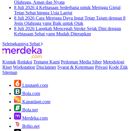
Olahraga, Aman dan Nyata
8 Juli 2026
4 Kebiasaan Sederhana untuk Menjaga Ginjal
Tetap Sehat hingga Usia Lanjut
8 Juli 2026
Cara Menjaga Daya Ingat Tetap Tajam dengan 8
Jenis Olahraga yang Baik untuk Otak
8 Juli 2026
Langkah Mencegah Stroke Sejak Dini dengan
Kebiasaan Sehat yang Mudah Diterapkan
Selengkapnya Sehat
Kontak
Redaksi
Tentang Kami
Pedoman Media Siber
Metodologi
Riset
Workstation
Disclaimer
Syarat & Ketentuan
Privasi
Kode Etik
Sitemap
Liputan6.com
Bola.com
Kapanlagi.com
Bola.net
Merdeka.com
Brilio.net