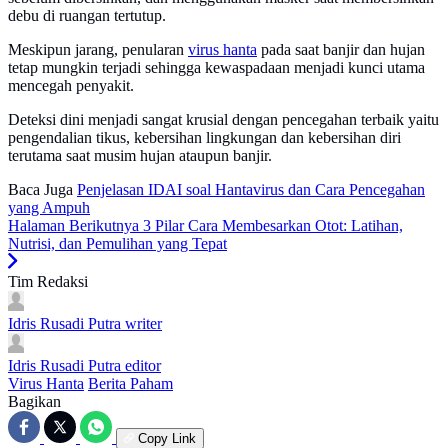
debu di ruangan tertutup.
Meskipun jarang, penularan
virus hanta
pada saat banjir dan hujan
tetap mungkin terjadi sehingga kewaspadaan menjadi kunci utama
mencegah penyakit.
Deteksi dini menjadi sangat krusial dengan pencegahan terbaik yaitu
pengendalian tikus, kebersihan lingkungan dan kebersihan diri
terutama saat musim hujan ataupun banjir.
Baca Juga
Penjelasan IDAI soal Hantavirus dan Cara Pencegahan
yang Ampuh
Halaman Berikutnya
3 Pilar Cara Membesarkan Otot: Latihan,
Nutrisi, dan Pemulihan yang Tepat
Tim Redaksi
Idris Rusadi Putra
writer
Idris Rusadi Putra
editor
Virus Hanta
Berita Paham
Bagikan
Copy Link