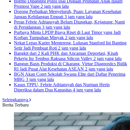
Bigmo Dipanggil Polisi usai Dugaan Pelibatan Anak dalam
Promosi Vape
2 jam yang lalu
Dorong Perbaikan Menyeluruh, Puan: Layanan Kesehatan
Jangan Kehilangan Empati
3 jam yang lalu
Peran Febrie Adriansyah Belum Diungkap, Kejagung: Nanti
di Persidangan
3 jam yang lalu
Purbaya Minta LPDP Biaya Riset di Laut Timor yang Jadi
Korban Tumpahan Minyak
2 jam yang lalu
Nekat Lepas Karier Mentereng, Lulusan Stanford Ini Banting
Setir Jadi Pembuat Roti
2 jam yang lalu
Bangkit dari 2 Kali PHK dan Ancaman Deportasi, Kisah
Pekerja Ini Tembus Raksasa Silicon Valley
2 jam yang lalu
Bangun Basis Produksi di Cikarang, Virtue Diagnostics Bidik
RI Jadi Pusat Alat Kesehatan ASEAN
2 jam yang lalu
BGN Akan Coret Sekolah Swasta Elite dari Daftar Penerima
MBG
3 jam yang lalu
Kasus TPPU, Febrie Adriansyah dan Nurman Herin
Diperiksa dalam Dua Kapasitas
4 jam yang lalu
Selengkapnya
Berita Terbaru