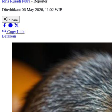
Idris Rusadi Putra
- Reporter
Diterbitkan:
06 May 2026, 11:02 WIB
Share
Copy Link
Batalkan