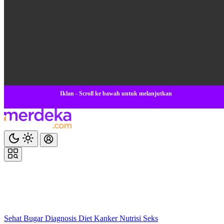
Iklan - Scroll ke bawah untuk melanjutkan
Sehat
Bugar
Diagnosis
Diet
Kanker
Nutrisi
Seks