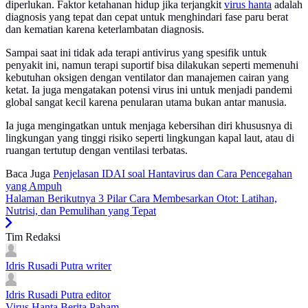
diperlukan. Faktor ketahanan hidup jika terjangkit
virus hanta
adalah
diagnosis yang tepat dan cepat untuk menghindari fase paru berat
dan kematian karena keterlambatan diagnosis.
Sampai saat ini tidak ada terapi antivirus yang spesifik untuk
penyakit ini, namun terapi suportif bisa dilakukan seperti memenuhi
kebutuhan oksigen dengan ventilator dan manajemen cairan yang
ketat. Ia juga mengatakan potensi virus ini untuk menjadi pandemi
global sangat kecil karena penularan utama bukan antar manusia.
Ia juga mengingatkan untuk menjaga kebersihan diri khususnya di
lingkungan yang tinggi risiko seperti lingkungan kapal laut, atau di
ruangan tertutup dengan ventilasi terbatas.
Baca Juga
Penjelasan IDAI soal Hantavirus dan Cara Pencegahan
yang Ampuh
Halaman Berikutnya
3 Pilar Cara Membesarkan Otot: Latihan,
Nutrisi, dan Pemulihan yang Tepat
Tim Redaksi
Idris Rusadi Putra
writer
Idris Rusadi Putra
editor
Virus Hanta
Berita Paham