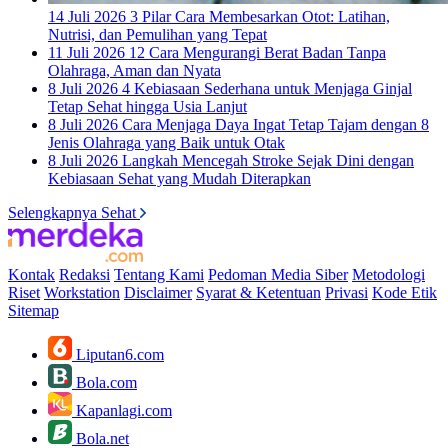
14 Juli 2026
3 Pilar Cara Membesarkan Otot: Latihan,
Nutrisi, dan Pemulihan yang Tepat
11 Juli 2026
12 Cara Mengurangi Berat Badan Tanpa
Olahraga, Aman dan Nyata
8 Juli 2026
4 Kebiasaan Sederhana untuk Menjaga Ginjal
Tetap Sehat hingga Usia Lanjut
8 Juli 2026
Cara Menjaga Daya Ingat Tetap Tajam dengan 8
Jenis Olahraga yang Baik untuk Otak
8 Juli 2026
Langkah Mencegah Stroke Sejak Dini dengan
Kebiasaan Sehat yang Mudah Diterapkan
Selengkapnya Sehat
Kontak
Redaksi
Tentang Kami
Pedoman Media Siber
Metodologi
Riset
Workstation
Disclaimer
Syarat & Ketentuan
Privasi
Kode Etik
Sitemap
Liputan6.com
Bola.com
Kapanlagi.com
Bola.net