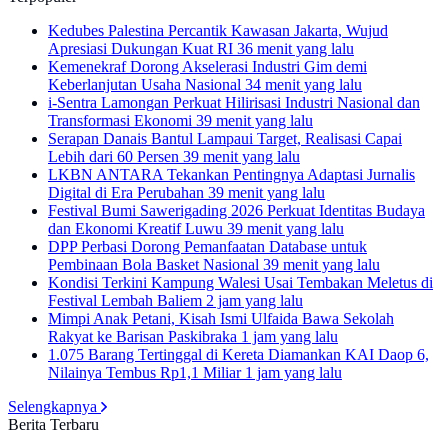
Kedubes Palestina Percantik Kawasan Jakarta, Wujud
Apresiasi Dukungan Kuat RI
36 menit yang lalu
Kemenekraf Dorong Akselerasi Industri Gim demi
Keberlanjutan Usaha Nasional
34 menit yang lalu
i-Sentra Lamongan Perkuat Hilirisasi Industri Nasional dan
Transformasi Ekonomi
39 menit yang lalu
Serapan Danais Bantul Lampaui Target, Realisasi Capai
Lebih dari 60 Persen
39 menit yang lalu
LKBN ANTARA Tekankan Pentingnya Adaptasi Jurnalis
Digital di Era Perubahan
39 menit yang lalu
Festival Bumi Sawerigading 2026 Perkuat Identitas Budaya
dan Ekonomi Kreatif Luwu
39 menit yang lalu
DPP Perbasi Dorong Pemanfaatan Database untuk
Pembinaan Bola Basket Nasional
39 menit yang lalu
Kondisi Terkini Kampung Walesi Usai Tembakan Meletus di
Festival Lembah Baliem
2 jam yang lalu
Mimpi Anak Petani, Kisah Ismi Ulfaida Bawa Sekolah
Rakyat ke Barisan Paskibraka
1 jam yang lalu
1.075 Barang Tertinggal di Kereta Diamankan KAI Daop 6,
Nilainya Tembus Rp1,1 Miliar
1 jam yang lalu
Selengkapnya
Berita Terbaru