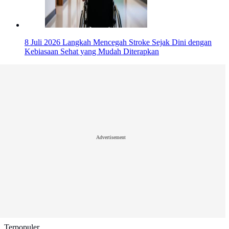
8 Juli 2026
Langkah Mencegah Stroke Sejak Dini dengan
Kebiasaan Sehat yang Mudah Diterapkan
Advertisement
Terpopuler