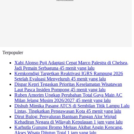
Terpopuler
Xabi Alonso Puji Adaptasi Cepat Marco Palestra di Chelsea,
Jadi Pemain Serbaguna
45 menit yang lalu
Kemkomdigi Targetkan Reaktivasi IGRS Rampung 2026
Setelah Evaluasi Menyeluruh
45 menit yang lalu
Dispar Kepri Tegaskan Prioritas Keselamatan Wisatawan
Laut Pasca Insiden Pompong
45 menit yang lalu
Ruben Amorim Ungkap Perubahan Total Gaya Main AC
Milan Jelang Musim 2026/2027
45 menit yang lalu
Dishub Mimika Pasang ATCS di Sembilan Titik Lampu Lalu
Lintas, Tingkatkan Pengawasan Kota
45 menit yang lalu
Dirut Bulog: Penyaluran Bantuan Pangan Alor Wujud
Kehadiran Negara di Wilayah Kepulauan
1 jam yang lalu
Karhutla Gunung Bromo Meluas Akibat Angin Kencang,
Akses Wisata Ditutup Total
1 jam yang lalu