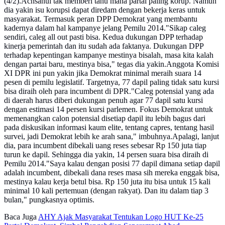
(4/2).Achsanul tak memberi tahu mana partai paling korup. Namun
dia yakin isu korupsi dapat diredam dengan bekerja keras untuk
masyarakat. Termasuk peran DPP Demokrat yang membantu
kadernya dalam hal kampanye jelang Pemilu 2014."Sikap caleg
sendiri, caleg all out pasti bisa. Kedua dukungan DPP terhadap
kinerja pemerintah dan itu sudah ada faktanya. Dukungan DPP
terhadap kepentingan kampanye mestinya bisalah, masa kita kalah
dengan partai baru, mestinya bisa," tegas dia yakin.Anggota Komisi
XI DPR ini pun yakin jika Demokrat minimal meraih suara 14
pesen di pemilu legislatif. Targetnya, 77 dapil paling tidak satu kursi
bisa diraih oleh para incumbent di DPR."Caleg potensial yang ada
di daerah harus diberi dukungan penuh agar 77 dapil satu kursi
dengan estimasi 14 persen kursi parlemen. Fokus Demokrat untuk
memenangkan calon potensial disetiap dapil itu lebih bagus dari
pada diskusikan informasi kaum elite, tentang capres, tentang hasil
survei, jadi Demokrat lebih ke arah sana," imbuhnya.Apalagi, lanjut
dia, para incumbent dibekali uang reses sebesar Rp 150 juta tiap
turun ke dapil. Sehingga dia yakin, 14 persen suara bisa diraih di
Pemilu 2014."Saya kalau dengan posisi 77 dapil dimana setiap dapil
adalah incumbent, dibekali dana reses masa sih mereka enggak bisa,
mestinya kalau kerja betul bisa. Rp 150 juta itu bisa untuk 15 kali
minimal 10 kali pertemuan (dengan rakyat). Dan itu dalam tiap 3
bulan," pungkasnya optimis.
Baca Juga
AHY Ajak Masyarakat Tentukan Logo HUT Ke-25