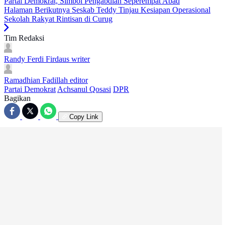
Partai Demokrat, Simbol Pengabdian Seperempat Abad
Halaman Berikutnya
Seskab Teddy Tinjau Kesiapan Operasional
Sekolah Rakyat Rintisan di Curug
Tim Redaksi
Randy Ferdi Firdaus
writer
Ramadhian Fadillah
editor
Partai Demokrat
Achsanul Qosasi
DPR
Bagikan
Copy Link