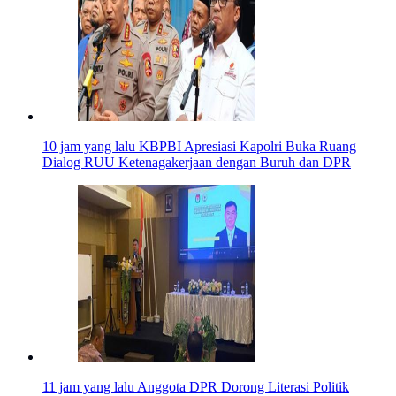
10 jam yang lalu
KBPBI Apresiasi Kapolri Buka Ruang
Dialog RUU Ketenagakerjaan dengan Buruh dan DPR
11 jam yang lalu
Anggota DPR Dorong Literasi Politik