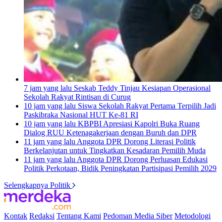
7 jam yang lalu
Seskab Teddy Tinjau Kesiapan Operasional
Sekolah Rakyat Rintisan di Curug
10 jam yang lalu
Siswa Sekolah Rakyat Pertama Terpilih Jadi
Paskibraka Nasional HUT Ke-81 RI
10 jam yang lalu
KBPBI Apresiasi Kapolri Buka Ruang
Dialog RUU Ketenagakerjaan dengan Buruh dan DPR
11 jam yang lalu
Anggota DPR Dorong Literasi Politik
Berkelanjutan untuk Tingkatkan Kesadaran Pemilih Muda
11 jam yang lalu
Anggota DPR Dorong Perluasan Edukasi
Politik Perkotaan, Bidik Peningkatan Partisipasi Pemilih 2029
Selengkapnya Politik
Kontak
Redaksi
Tentang Kami
Pedoman Media Siber
Metodologi