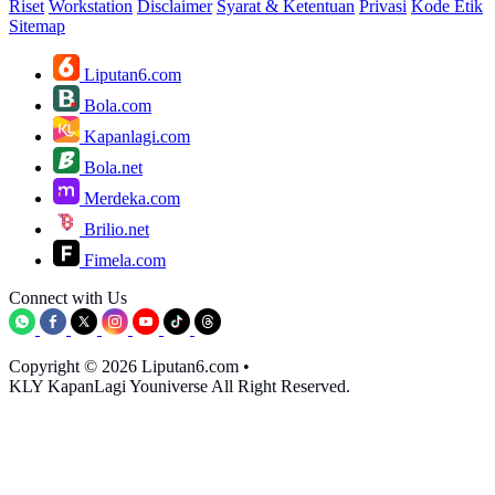
Riset
Workstation
Disclaimer
Syarat & Ketentuan
Privasi
Kode Etik
Sitemap
Liputan6.com
Bola.com
Kapanlagi.com
Bola.net
Merdeka.com
Brilio.net
Fimela.com
Connect with Us
Copyright © 2026 Liputan6.com
•
KLY KapanLagi Youniverse All Right Reserved.