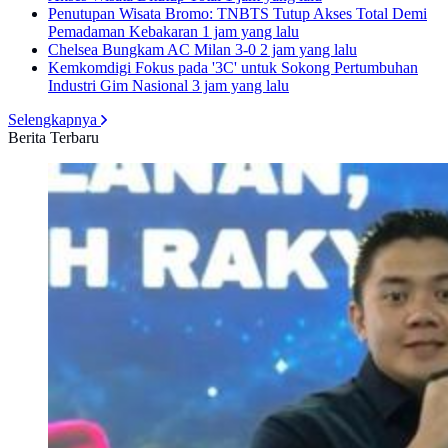
Penutupan Wisata Bromo: TNBTS Tutup Akses Total Demi
Pemadaman Kebakaran
1 jam yang lalu
Chelsea Bungkam AC Milan 3-0
2 jam yang lalu
Kemkomdigi Fokus pada '3C' untuk Sokong Pertumbuhan
Industri Gim Nasional
3 jam yang lalu
Selengkapnya
Berita Terbaru