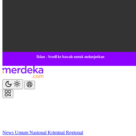
Iklan - Scroll ke bawah untuk melanjutkan
News
Umum
Nasional
Kriminal
Regional