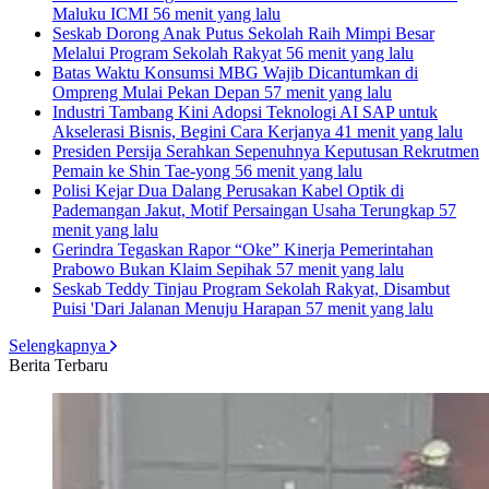
Maluku ICMI
56 menit yang lalu
Seskab Dorong Anak Putus Sekolah Raih Mimpi Besar
Melalui Program Sekolah Rakyat
56 menit yang lalu
Batas Waktu Konsumsi MBG Wajib Dicantumkan di
Ompreng Mulai Pekan Depan
57 menit yang lalu
Industri Tambang Kini Adopsi Teknologi AI SAP untuk
Akselerasi Bisnis, Begini Cara Kerjanya
41 menit yang lalu
Presiden Persija Serahkan Sepenuhnya Keputusan Rekrutmen
Pemain ke Shin Tae-yong
56 menit yang lalu
Polisi Kejar Dua Dalang Perusakan Kabel Optik di
Pademangan Jakut, Motif Persaingan Usaha Terungkap
57
menit yang lalu
Gerindra Tegaskan Rapor “Oke” Kinerja Pemerintahan
Prabowo Bukan Klaim Sepihak
57 menit yang lalu
Seskab Teddy Tinjau Program Sekolah Rakyat, Disambut
Puisi 'Dari Jalanan Menuju Harapan
57 menit yang lalu
Selengkapnya
Berita Terbaru