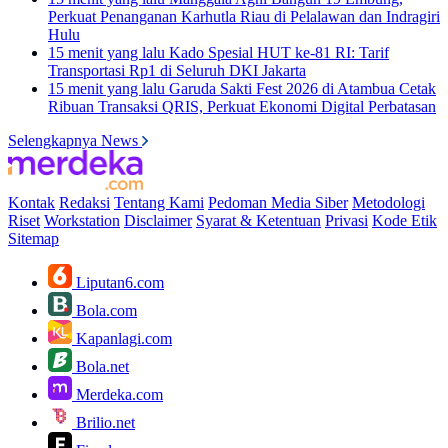
Perkuat Penanganan Karhutla Riau di Pelalawan dan Indragiri
Hulu
15 menit yang lalu
Kado Spesial HUT ke-81 RI: Tarif
Transportasi Rp1 di Seluruh DKI Jakarta
15 menit yang lalu
Garuda Sakti Fest 2026 di Atambua Cetak
Ribuan Transaksi QRIS, Perkuat Ekonomi Digital Perbatasan
Selengkapnya News
Kontak
Redaksi
Tentang Kami
Pedoman Media Siber
Metodologi
Riset
Workstation
Disclaimer
Syarat & Ketentuan
Privasi
Kode Etik
Sitemap
Liputan6.com
Bola.com
Kapanlagi.com
Bola.net
Merdeka.com
Brilio.net