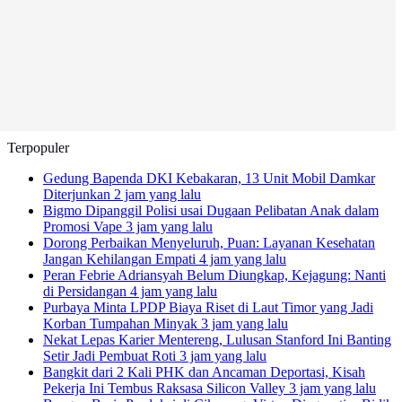
Terpopuler
Gedung Bapenda DKI Kebakaran, 13 Unit Mobil Damkar
Diterjunkan
2 jam yang lalu
Bigmo Dipanggil Polisi usai Dugaan Pelibatan Anak dalam
Promosi Vape
3 jam yang lalu
Dorong Perbaikan Menyeluruh, Puan: Layanan Kesehatan
Jangan Kehilangan Empati
4 jam yang lalu
Peran Febrie Adriansyah Belum Diungkap, Kejagung: Nanti
di Persidangan
4 jam yang lalu
Purbaya Minta LPDP Biaya Riset di Laut Timor yang Jadi
Korban Tumpahan Minyak
3 jam yang lalu
Nekat Lepas Karier Mentereng, Lulusan Stanford Ini Banting
Setir Jadi Pembuat Roti
3 jam yang lalu
Bangkit dari 2 Kali PHK dan Ancaman Deportasi, Kisah
Pekerja Ini Tembus Raksasa Silicon Valley
3 jam yang lalu