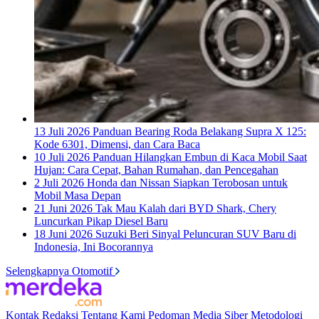
13 Juli 2026
Panduan Bearing Roda Belakang Supra X 125:
Kode 6301, Dimensi, dan Cara Baca
10 Juli 2026
Panduan Hilangkan Embun di Kaca Mobil Saat
Hujan: Cara Cepat, Bahan Rumahan, dan Pencegahan
2 Juli 2026
Honda dan Nissan Siapkan Terobosan untuk
Mobil Masa Depan
21 Juni 2026
Tak Mau Kalah dari BYD Shark, Chery
Luncurkan Pikap Diesel Baru
18 Juni 2026
Suzuki Beri Sinyal Peluncuran SUV Baru di
Indonesia, Ini Bocorannya
Selengkapnya Otomotif
Kontak
Redaksi
Tentang Kami
Pedoman Media Siber
Metodologi