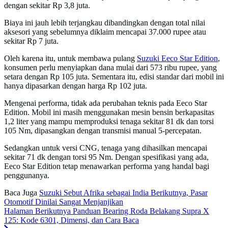
dengan sekitar Rp 3,8 juta.
Biaya ini jauh lebih terjangkau dibandingkan dengan total nilai
aksesori yang sebelumnya diklaim mencapai 37.000 rupee atau
sekitar Rp 7 juta.
Oleh karena itu, untuk membawa pulang
Suzuki Eeco Star Edition
,
konsumen perlu menyiapkan dana mulai dari 573 ribu rupee, yang
setara dengan Rp 105 juta. Sementara itu, edisi standar dari mobil ini
hanya dipasarkan dengan harga Rp 102 juta.
Mengenai performa, tidak ada perubahan teknis pada Eeco Star
Edition. Mobil ini masih menggunakan mesin bensin berkapasitas
1,2 liter yang mampu memproduksi tenaga sekitar 81 dk dan torsi
105 Nm, dipasangkan dengan transmisi manual 5-percepatan.
Sedangkan untuk versi CNG, tenaga yang dihasilkan mencapai
sekitar 71 dk dengan torsi 95 Nm. Dengan spesifikasi yang ada,
Eeco Star Edition tetap menawarkan performa yang handal bagi
penggunanya.
Baca Juga
Suzuki Sebut Afrika sebagai India Berikutnya, Pasar
Otomotif Dinilai Sangat Menjanjikan
Halaman Berikutnya
Panduan Bearing Roda Belakang Supra X
125: Kode 6301, Dimensi, dan Cara Baca