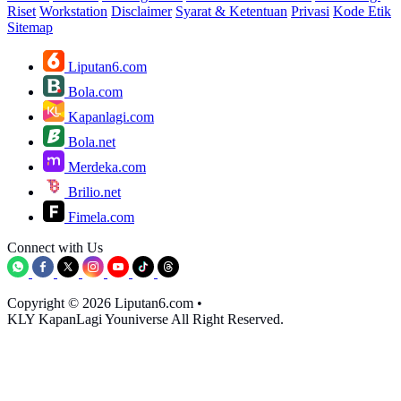
Riset
Workstation
Disclaimer
Syarat & Ketentuan
Privasi
Kode Etik
Sitemap
Liputan6.com
Bola.com
Kapanlagi.com
Bola.net
Merdeka.com
Brilio.net
Fimela.com
Connect with Us
Copyright © 2026 Liputan6.com
•
KLY KapanLagi Youniverse All Right Reserved.