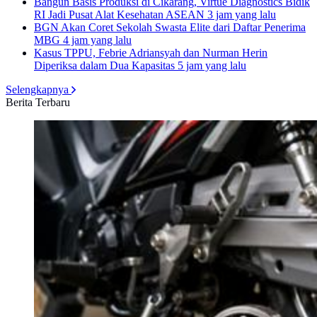
Bangun Basis Produksi di Cikarang, Virtue Diagnostics Bidik
RI Jadi Pusat Alat Kesehatan ASEAN
3 jam yang lalu
BGN Akan Coret Sekolah Swasta Elite dari Daftar Penerima
MBG
4 jam yang lalu
Kasus TPPU, Febrie Adriansyah dan Nurman Herin
Diperiksa dalam Dua Kapasitas
5 jam yang lalu
Selengkapnya
Berita Terbaru