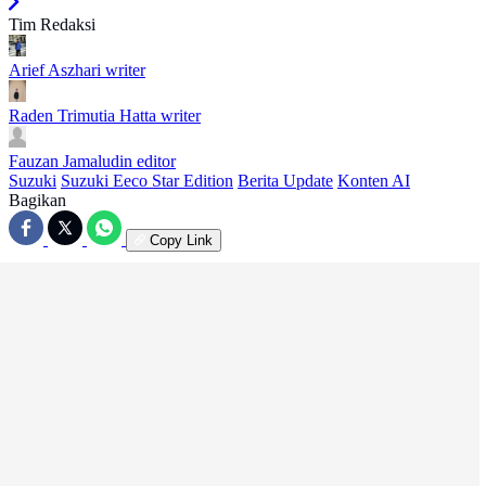
Tim Redaksi
Arief Aszhari
writer
Raden Trimutia Hatta
writer
Fauzan Jamaludin
editor
Suzuki
Suzuki Eeco Star Edition
Berita Update
Konten AI
Bagikan
Copy Link