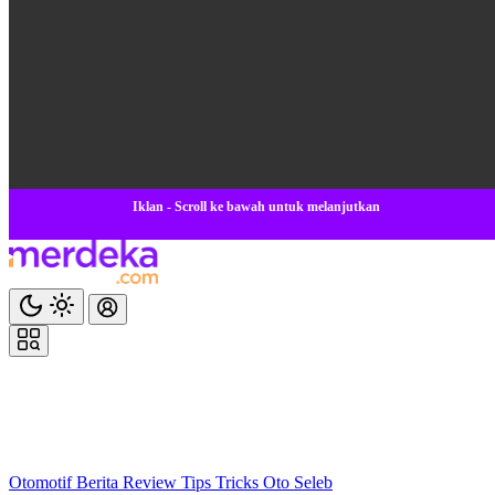
Iklan - Scroll ke bawah untuk melanjutkan
Otomotif
Berita
Review
Tips Tricks
Oto Seleb