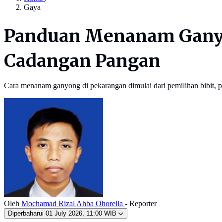
Gaya
Panduan Menanam Ganyo
Cadangan Pangan
Cara menanam ganyong di pekarangan dimulai dari pemilihan bibit, 
Oleh
Mochamad Rizal Ahba Ohorella
- Reporter
Diperbaharui
01 July 2026, 11:00 WIB