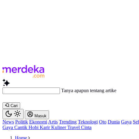
Tanya apapun tentang artikel ini...
Cari
Masuk
News
Politik
Ekonomi
Artis
Trending
Teknologi
Oto
Dunia
Gaya
Se
Gaya
Cantik
Hobi
Karir
Kuliner
Travel
Cinta
Home