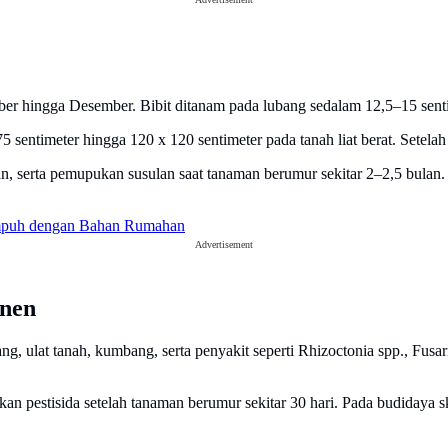
er hingga Desember. Bibit ditanam pada lubang sedalam 12,5–15 senti
5 sentimeter hingga 120 x 120 sentimeter pada tanah liat berat. Setela
erta pemupukan susulan saat tanaman berumur sekitar 2–2,5 bulan. B
Ampuh dengan Bahan Rumahan
Advertisement
anen
ng, ulat tanah, kumbang, serta penyakit seperti Rhizoctonia spp., Fus
akan pestisida setelah tanaman berumur sekitar 30 hari. Pada budiday