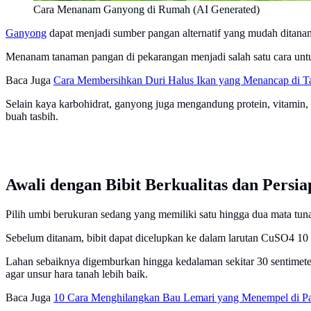
Cara Menanam Ganyong di Rumah (AI Generated)
Ganyong
dapat menjadi sumber pangan alternatif yang mudah ditana
Menanam tanaman pangan di pekarangan menjadi salah satu cara un
Baca Juga
Cara Membersihkan Duri Halus Ikan yang Menancap di Ta
Selain kaya karbohidrat, ganyong juga mengandung protein, vitamin, 
buah tasbih.
Awali dengan Bibit Berkualitas dan Persi
Pilih umbi berukuran sedang yang memiliki satu hingga dua mata tuna
Sebelum ditanam, bibit dapat dicelupkan ke dalam larutan CuSO4 1
Lahan sebaiknya digemburkan hingga kedalaman sekitar 30 sentimeter
agar unsur hara tanah lebih baik.
Baca Juga
10 Cara Menghilangkan Bau Lemari yang Menempel di P