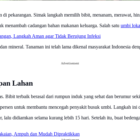
m di pekarangan. Simak langkah memilih bibit, menanam, merawat, hin
tuk menambah cadangan bahan makanan keluarga. Salah satu
umbi loka
ngan, Langkah Aman agar Tidak Berujung Infeksi
dan mineral. Tanaman ini telah lama dikenal masyarakat Indonesia den
Advertisement
apan Lahan
s. Bibit terbaik berasal dari rumpun induk yang sehat dan berumur sek
0 persen untuk membantu mencegah penyakit busuk umbi. Langkah ini d
, lalu didiamkan selama kurang lebih 15 hari. Setelah itu, buat bede
akaian, Ampuh dan Mudah Dipraktikkan
Advertisement