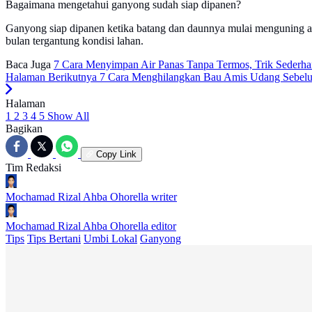
Bagaimana mengetahui ganyong sudah siap dipanen?
Ganyong siap dipanen ketika batang dan daunnya mulai menguning at
bulan tergantung kondisi lahan.
Baca Juga
7 Cara Menyimpan Air Panas Tanpa Termos, Trik Sederha
Halaman Berikutnya
7 Cara Menghilangkan Bau Amis Udang Sebel
Halaman
1
2
3
4
5
Show All
Bagikan
Copy Link
Tim Redaksi
Mochamad Rizal Ahba Ohorella
writer
Mochamad Rizal Ahba Ohorella
editor
Tips
Tips Bertani
Umbi Lokal
Ganyong