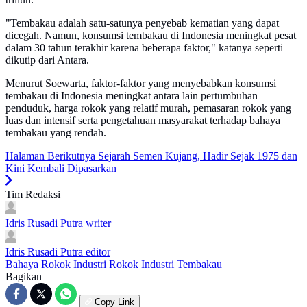
"Tembakau adalah satu-satunya penyebab kematian yang dapat
dicegah. Namun, konsumsi tembakau di Indonesia meningkat pesat
dalam 30 tahun terakhir karena beberapa faktor," katanya seperti
dikutip dari Antara.
Menurut Soewarta, faktor-faktor yang menyebabkan konsumsi
tembakau di Indonesia meningkat antara lain pertumbuhan
penduduk, harga rokok yang relatif murah, pemasaran rokok yang
luas dan intensif serta pengetahuan masyarakat terhadap bahaya
tembakau yang rendah.
Halaman Berikutnya
Sejarah Semen Kujang, Hadir Sejak 1975 dan
Kini Kembali Dipasarkan
Tim Redaksi
Idris Rusadi Putra
writer
Idris Rusadi Putra
editor
Bahaya Rokok
Industri Rokok
Industri Tembakau
Bagikan
Copy Link