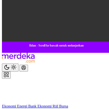
Iklan - Scroll ke bawah untuk melanjutkan
Ekonomi
Energi
Bank
Ekonomi
Riil
Bursa