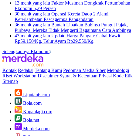
13 menit yang lalu
Faktor Musiman Dongkrak Pertumbuhan
Ekonomi 5,29 Persen
30 menit yang lalu
Operasi Kereta Daop 2 Alami
Keterlambatan Pascagempa Pangandaran
36 menit yang lalu
Bantah Libatkan Babinsa Pungut Pajak,
Purbaya: Mereka Tidak Mengerti Bagaimana Cara Ambilnya
43 menit yang lalu
Update Harga Pangan: Cabai Rawit
Rp59.150/Kg, Telur Ayam Rp29.550/Kg
Selengkapnya Ekonomi
Kontak
Redaksi
Tentang Kami
Pedoman Media Siber
Metodologi
Riset
Workstation
Disclaimer
Syarat & Ketentuan
Privasi
Kode Etik
Sitemap
Liputan6.com
Bola.com
Kapanlagi.com
Bola.net
Merdeka.com