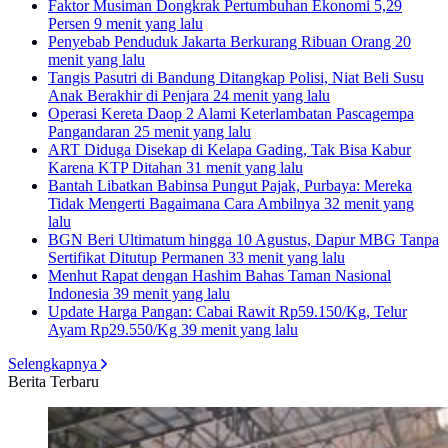
Faktor Musiman Dongkrak Pertumbuhan Ekonomi 5,29
Persen
9 menit yang lalu
Penyebab Penduduk Jakarta Berkurang Ribuan Orang
20
menit yang lalu
Tangis Pasutri di Bandung Ditangkap Polisi, Niat Beli Susu
Anak Berakhir di Penjara
24 menit yang lalu
Operasi Kereta Daop 2 Alami Keterlambatan Pascagempa
Pangandaran
25 menit yang lalu
ART Diduga Disekap di Kelapa Gading, Tak Bisa Kabur
Karena KTP Ditahan
31 menit yang lalu
Bantah Libatkan Babinsa Pungut Pajak, Purbaya: Mereka
Tidak Mengerti Bagaimana Cara Ambilnya
32 menit yang
lalu
BGN Beri Ultimatum hingga 10 Agustus, Dapur MBG Tanpa
Sertifikat Ditutup Permanen
33 menit yang lalu
Menhut Rapat dengan Hashim Bahas Taman Nasional
Indonesia
39 menit yang lalu
Update Harga Pangan: Cabai Rawit Rp59.150/Kg, Telur
Ayam Rp29.550/Kg
39 menit yang lalu
Selengkapnya
Berita Terbaru