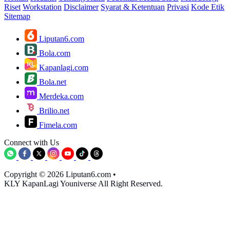
Riset
Workstation
Disclaimer
Syarat & Ketentuan
Privasi
Kode Etik
Sitemap
Liputan6.com
Bola.com
Kapanlagi.com
Bola.net
Merdeka.com
Brilio.net
Fimela.com
Connect with Us
Copyright © 2026 Liputan6.com
•
KLY KapanLagi Youniverse All Right Reserved.