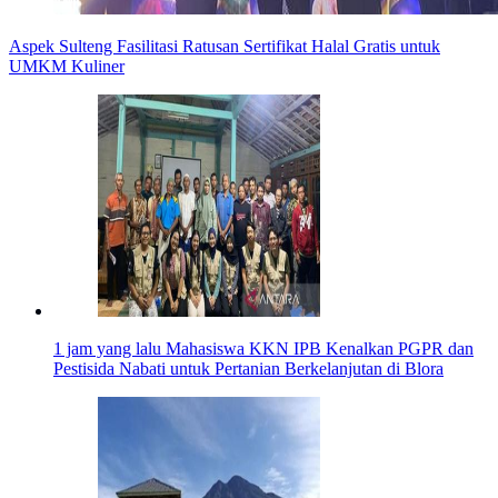
Aspek Sulteng Fasilitasi Ratusan Sertifikat Halal Gratis untuk
UMKM Kuliner
1 jam yang lalu
Mahasiswa KKN IPB Kenalkan PGPR dan
Pestisida Nabati untuk Pertanian Berkelanjutan di Blora