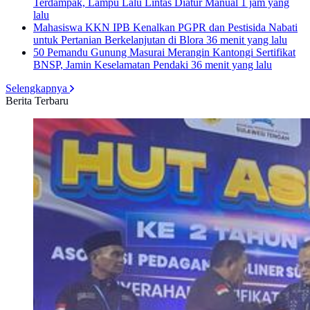
Terdampak, Lampu Lalu Lintas Diatur Manual
1 jam yang
lalu
Mahasiswa KKN IPB Kenalkan PGPR dan Pestisida Nabati
untuk Pertanian Berkelanjutan di Blora
36 menit yang lalu
50 Pemandu Gunung Masurai Merangin Kantongi Sertifikat
BNSP, Jamin Keselamatan Pendaki
36 menit yang lalu
Selengkapnya
Berita Terbaru