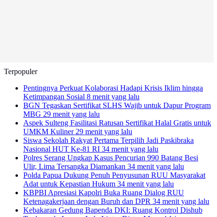
Terpopuler
Pentingnya Perkuat Kolaborasi Hadapi Krisis Iklim hingga
Ketimpangan Sosial
8 menit yang lalu
BGN Tegaskan Sertifikat SLHS Wajib untuk Dapur Program
MBG
29 menit yang lalu
Aspek Sulteng Fasilitasi Ratusan Sertifikat Halal Gratis untuk
UMKM Kuliner
29 menit yang lalu
Siswa Sekolah Rakyat Pertama Terpilih Jadi Paskibraka
Nasional HUT Ke-81 RI
34 menit yang lalu
Polres Serang Ungkap Kasus Pencurian 990 Batang Besi
Ulir, Lima Tersangka Diamankan
34 menit yang lalu
Polda Papua Dukung Penuh Penyusunan RUU Masyarakat
Adat untuk Kepastian Hukum
34 menit yang lalu
KBPBI Apresiasi Kapolri Buka Ruang Dialog RUU
Ketenagakerjaan dengan Buruh dan DPR
34 menit yang lalu
Kebakaran Gedung Bapenda DKI: Ruang Kontrol Dishub