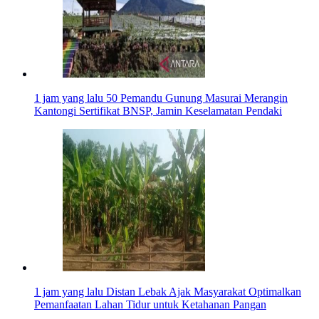
1 jam yang lalu
50 Pemandu Gunung Masurai Merangin
Kantongi Sertifikat BNSP, Jamin Keselamatan Pendaki
1 jam yang lalu
Distan Lebak Ajak Masyarakat Optimalkan
Pemanfaatan Lahan Tidur untuk Ketahanan Pangan