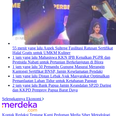
55 menit yang lalu
Aspek Sulteng Fasilitasi Ratusan Sertifikat
Halal Gratis untuk UMKM Kuliner
1 jam yang lalu
Mahasiswa KKN IPB Kenalkan PGPR dan
Pestisida Nabati untuk Pertanian Berkelanjutan di Blora
1 jam yang lalu
50 Pemandu Gunung Masurai Merangin
Kantongi Sertifikat BNSP, Jamin Keselamatan Pendaki
1 jam yang lalu
Distan Lebak Ajak Masyarakat Optimalkan
Pemanfaatan Lahan Tidur untuk Ketahanan Pangan
2 jam yang lalu
Bank Papua Jamin Keandalan SP2D Daring
dan KKPD Pemprov Papua Barat Daya
Selengkapnya Ekonomi
Kontak
Redaksi
Tentang Kami
Pedoman Media Siber
Metodologi