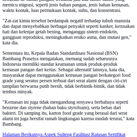
memicu migrasi, seperti jenis bahan pangan, jenis bahan kemasan,
waktu kontak, luas permukaan kontak, suhu, dan konsentrasi.
"Zat-zat kimia tersebut berdampak negatif terhadap tubuh manusia
dan dapat menyebabkan berbagai penyakit seperti kanker, kerusakan
hati dan kelenjar getah bening, menganggu sistem endokrin,
gangguan reproduksi, meningkatkan resiko asma, dan mutasi gen,"
kata dia.
Sementara itu, Kepala Badan Standardisasi Nasional (BSN)
Bambang Prasetya mengatakan, memang sudah seharusnya
Indonesia memiliki standar keamanan untuk produk-produk
kemasan pangan dari kertas. Sebagai alternatif lainnya, kata dia,
masyarakat dapat menggunakan kemasan pangan berkategori food
grade yang seratus persen terbuat dari serat alami dengan ciri-ciri
tampilan berwarna putih bersih, tidak berbintik-bintik, dan tidak
tembus minyak.
"Kemasan ini juga tidak mengandung senyawa berbahaya seperti
benzene dan styrene (bahan baku styrofoam), serta bebas dari
bakteri. Di samping itu, karton food grade yang berasal dari serat
alami ini juga bersifat ramah lingkungan karena mudah terurai," kata
Bambang.
Halaman Berikutnya
Aspek Sulteng Fasilitasi Ratusan Sertifikat