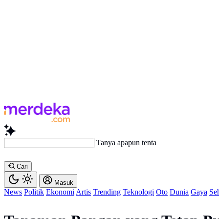
Tanya apapun tentang ar
Cari
Masuk
News
Politik
Ekonomi
Artis
Trending
Teknologi
Oto
Dunia
Gaya
Se