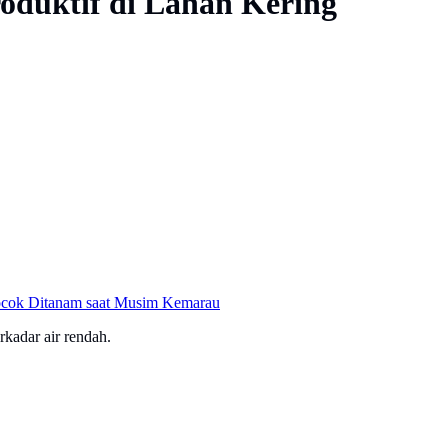
oduktif di Lahan Kering
Cocok Ditanam saat Musim Kemarau
kadar air rendah.