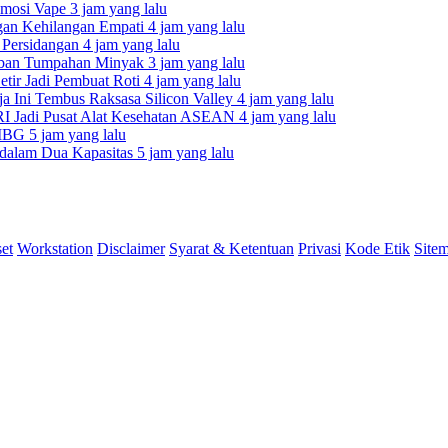
romosi Vape
3 jam yang lalu
gan Kehilangan Empati
4 jam yang lalu
i Persidangan
4 jam yang lalu
orban Tumpahan Minyak
3 jam yang lalu
etir Jadi Pembuat Roti
4 jam yang lalu
a Ini Tembus Raksasa Silicon Valley
4 jam yang lalu
k RI Jadi Pusat Alat Kesehatan ASEAN
4 jam yang lalu
a MBG
5 jam yang lalu
 dalam Dua Kapasitas
5 jam yang lalu
et
Workstation
Disclaimer
Syarat & Ketentuan
Privasi
Kode Etik
Site