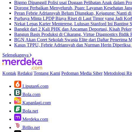
Bigmo Dipanggil Polisi usai Dugaan Pelibatan Anak dalam P
Dorong Perbaikan Menyeluruh, Puan: Layanan Kesehatan Jan
Peran Febrie Adriansyah Belum Diungkap, Kejagung: Nanti d
Purbaya Minta LPDP Biaya Riset di Laut Timor yang Jadi K
Nekat Lepas Karier Mentereng, Lulusan Stanford Ini Banting S
Bangkit dari 2 Kali PHK dan Ancaman Deportasi, Kisah Pekerj
Bangun Basis Produksi di Cikarang, Virtue Diagnostics Bidi
BGN Akan Coret Sekolah Swasta Elite dari Daftar Penerim
Kasus TPPU, Febrie Adriansyah dan Nurman Herin Diperiksa
Selengkapnya
Kontak
Redaksi
Tentang Kami
Pedoman Media Siber
Metodologi Ris
Liputan6.com
Bola.com
Kapanlagi.com
Bola.net
Merdeka.com
Brilio.net