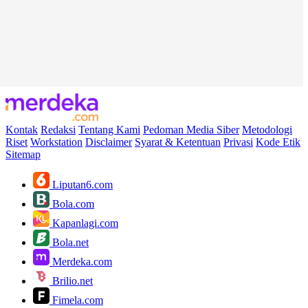
Kontak
Redaksi
Tentang Kami
Pedoman Media Siber
Metodologi
Riset
Workstation
Disclaimer
Syarat & Ketentuan
Privasi
Kode Etik
Sitemap
Liputan6.com
Bola.com
Kapanlagi.com
Bola.net
Merdeka.com
Brilio.net
Fimela.com