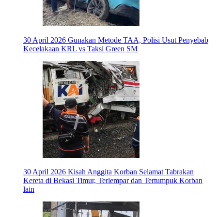
30 April 2026
Gunakan Metode TAA, Polisi Usut Penyebab
Kecelakaan KRL vs Taksi Green SM
30 April 2026
Kisah Anggita Korban Selamat Tabrakan
Kereta di Bekasi Timur, Terlempar dan Tertumpuk Korban
lain