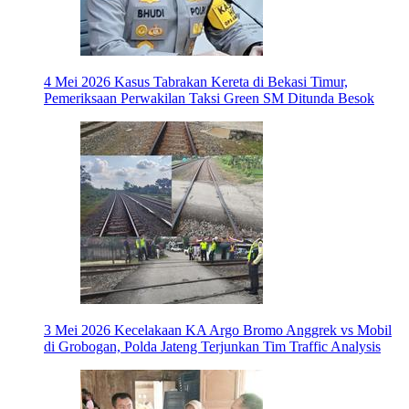
4 Mei 2026
Kasus Tabrakan Kereta di Bekasi Timur,
Pemeriksaan Perwakilan Taksi Green SM Ditunda Besok
3 Mei 2026
Kecelakaan KA Argo Bromo Anggrek vs Mobil
di Grobogan, Polda Jateng Terjunkan Tim Traffic Analysis