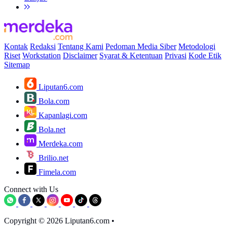
Kontak
Redaksi
Tentang Kami
Pedoman Media Siber
Metodologi
Riset
Workstation
Disclaimer
Syarat & Ketentuan
Privasi
Kode Etik
Sitemap
Liputan6.com
Bola.com
Kapanlagi.com
Bola.net
Merdeka.com
Brilio.net
Fimela.com
Connect with Us
Copyright © 2026 Liputan6.com
•