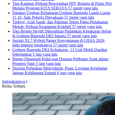
Tiga Kampus Perkuat Pencegahan HIV Remaja di Pulau Hiri
Melalui Program KITA SEBAYA
57 menit yang lalu
Damkar Ungkap Kebakaran Gedung Bapenda Landa Lantai
11-16, Satu Pekerja Dievakuasi
57 menit yang lalu
Turkiye, Arab Saudi, dan Pakistan Teken Pakta Pertahanan
Mekah, Perkuat Keamanan Kolektif
57 menit yang lalu
Tiga Bronto Skylift Dikerahkan Padamkan Kebakaran Hebat
di Gedung Bapenda DKI Jakarta
57 menit yang lalu
Suzuki XL7 Hybrid Pamer Kenyamanan di GIIAS 2026,
Intip Impresi Singkatnya
57 menit yang lalu
Gedung Bapenda DKI Kebakaran, 13 Unit Mobil Damkar
Diterjunkan
5 jam yang lalu
Bigmo Dipanggil Polisi usai Dugaan Pelibatan Anak dalam
Promosi Vape
5 jam yang lalu
Dorong Perbaikan Menyeluruh, Puan: Layanan Kesehatan
Jangan Kehilangan Empati
6 jam yang lalu
Selengkapnya
Berita Terbaru