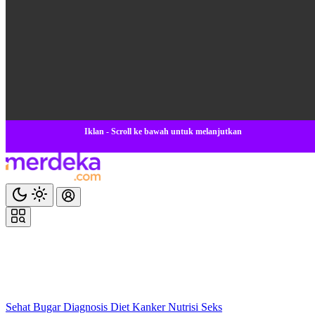
Iklan - Scroll ke bawah untuk melanjutkan
Sehat
Bugar
Diagnosis
Diet
Kanker
Nutrisi
Seks