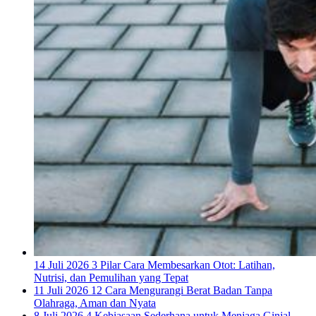
14 Juli 2026
3 Pilar Cara Membesarkan Otot: Latihan,
Nutrisi, dan Pemulihan yang Tepat
11 Juli 2026
12 Cara Mengurangi Berat Badan Tanpa
Olahraga, Aman dan Nyata
8 Juli 2026
4 Kebiasaan Sederhana untuk Menjaga Ginjal