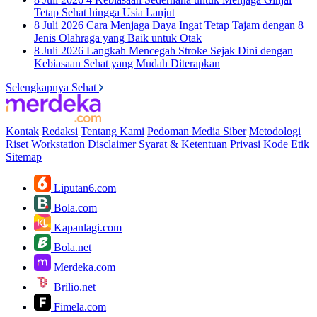
Tetap Sehat hingga Usia Lanjut
8 Juli 2026
Cara Menjaga Daya Ingat Tetap Tajam dengan 8
Jenis Olahraga yang Baik untuk Otak
8 Juli 2026
Langkah Mencegah Stroke Sejak Dini dengan
Kebiasaan Sehat yang Mudah Diterapkan
Selengkapnya Sehat
Kontak
Redaksi
Tentang Kami
Pedoman Media Siber
Metodologi
Riset
Workstation
Disclaimer
Syarat & Ketentuan
Privasi
Kode Etik
Sitemap
Liputan6.com
Bola.com
Kapanlagi.com
Bola.net
Merdeka.com
Brilio.net
Fimela.com