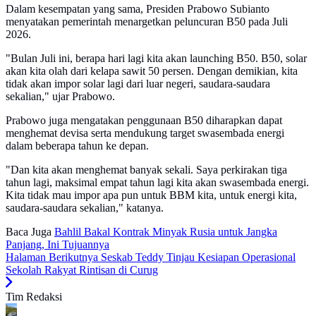
Dalam kesempatan yang sama, Presiden Prabowo Subianto
menyatakan pemerintah menargetkan peluncuran B50 pada Juli
2026.
"Bulan Juli ini, berapa hari lagi kita akan launching B50. B50, solar
akan kita olah dari kelapa sawit 50 persen. Dengan demikian, kita
tidak akan impor solar lagi dari luar negeri, saudara-saudara
sekalian," ujar Prabowo.
Prabowo juga mengatakan penggunaan B50 diharapkan dapat
menghemat devisa serta mendukung target swasembada energi
dalam beberapa tahun ke depan.
"Dan kita akan menghemat banyak sekali. Saya perkirakan tiga
tahun lagi, maksimal empat tahun lagi kita akan swasembada energi.
Kita tidak mau impor apa pun untuk BBM kita, untuk energi kita,
saudara-saudara sekalian," katanya.
Baca Juga
Bahlil Bakal Kontrak Minyak Rusia untuk Jangka
Panjang, Ini Tujuannya
Halaman Berikutnya
Seskab Teddy Tinjau Kesiapan Operasional
Sekolah Rakyat Rintisan di Curug
Tim Redaksi