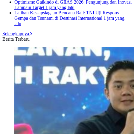
Optimisme Gaikindo di GIIAS 2026: Pengunjung dan Inovasi
Lampaui Target
1 jam yang lalu
Latihan Kesiapsiagaan Bencana Bali: TNI Uji Respons
Gempa dan Tsunami di Destinasi Internasional
1 jam yang
lalu
Selengkapnya
Berita Terbaru