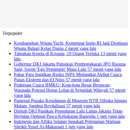
Terpopuler
Kembangkan Wisata Yacht, Kemenpar Ingin RI Jadi Destinasi
Wisata Bahari Kelas Dunia
2 menit yang lalu
Tabrakan Kereta di Kroasia, 19 Orang Terluka
13 menit yang
lalu
Gubernur DKI Jakarta Putuskan Pembongkaran JPO Rasuna
Said, Soroti 'Ego Pemimpin' Masa Lalu
57 menit yang lalu
Pakar Paru Ingatkan Risiko ISPA Meningkat Akibat Cuaca
Panas Ekstrem dan El Nino
57 menit yang lalu
Prakiraan Cuaca BMKG: Kota-kota Besar Berawan,
Waspada Potensi Hujan Lebat di Sejumlah Wilayah
57 menit
yang lalu
Pameran Pusaka Kesultanan di Museum NTB Dibuka hingga
Malam, Sambut Revitalisasi
57 menit yang lalu
Dishub DKI Pastikan Pengaturan Lalu Lintas Jakarta Tetap
Berjalan Optimal Pasca Kebakaran Bapenda
1 jam yang lalu
Indonesia dan Afrika Selatan Sepakati Pelestarian Warisan
Sheikh Yusuf Al-Makassari
1 jam yang lalu