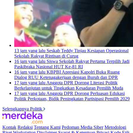
13 jam yang lalu
Seskab Teddy Tinjau Kesiapan Operasional
Sekolah Rakyat Rintisan di Curug
16 jam yang lalu
Siswa Sekolah Rakyat Pertama Terpilih Jadi
Paskibraka Nasional HUT Ke-81 RI
16 jam yang lalu
KBPBI Apresiasi Kapolri Buka Ruang
Dialog RUU Ketenagakerjaan dengan Buruh dan DPR
17 jam yang lalu
Anggota DPR Dorong Literasi Politik
Berkelanjutan untuk Tingkatkan Kesadaran Pemilih Muda
17 jam yang lalu
Anggota DPR Dorong Perluasan Edukasi
Politik Perkotaan, Bidik Peningkatan Partisipasi Pemilih 2029
Selengkapnya Politik
Kontak
Redaksi
Tentang Kami
Pedoman Media Siber
Metodologi
Riset
Workstation
Disclaimer
Syarat & Ketentuan
Privasi
Kode Etik