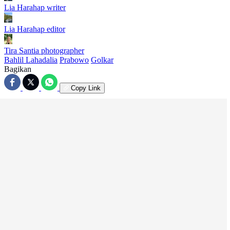
Lia Harahap
writer
Lia Harahap
editor
Tira Santia
photographer
Bahlil Lahadalia
Prabowo
Golkar
Bagikan
Copy Link