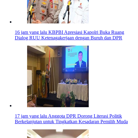
16 jam yang lalu
KBPBI Apresiasi Kapolri Buka Ruang
Dialog RUU Ketenagakerjaan dengan Buruh dan DPR
17 jam yang lalu
Anggota DPR Dorong Literasi Politik
Berkelanjutan untuk Tingkatkan Kesadaran Pemilih Muda