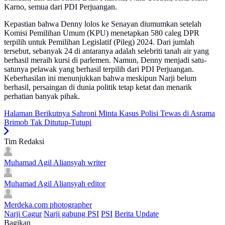
Karno, semua dari PDI Perjuangan.
Kepastian bahwa Denny lolos ke Senayan diumumkan setelah
Komisi Pemilihan Umum (KPU) menetapkan 580 caleg DPR
terpilih untuk Pemilihan Legislatif (Pileg) 2024. Dari jumlah
tersebut, sebanyak 24 di antaranya adalah selebriti tanah air yang
berhasil meraih kursi di parlemen. Namun, Denny menjadi satu-
satunya pelawak yang berhasil terpilih dari PDI Perjuangan.
Keberhasilan ini menunjukkan bahwa meskipun Narji belum
berhasil, persaingan di dunia politik tetap ketat dan menarik
perhatian banyak pihak.
Halaman Berikutnya
Sahroni Minta Kasus Polisi Tewas di Asrama
Brimob Tak Ditutup-Tutupi
Tim Redaksi
Muhamad Agil Aliansyah
writer
Muhamad Agil Aliansyah
editor
Merdeka.com
photographer
Narji Cagur
Narji gabung PSI
PSI
Berita Update
Bagikan