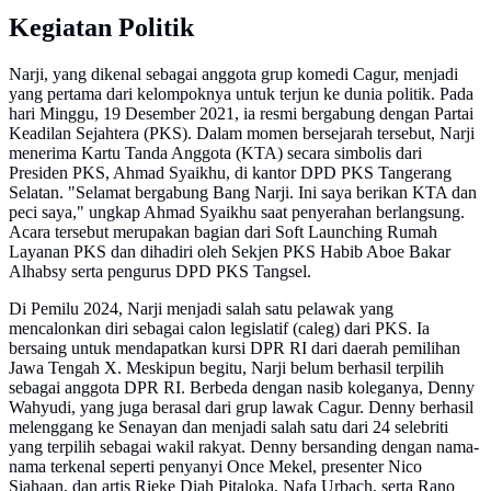
Kegiatan Politik
Narji, yang dikenal sebagai anggota grup komedi Cagur, menjadi
yang pertama dari kelompoknya untuk terjun ke dunia politik. Pada
hari Minggu, 19 Desember 2021, ia resmi bergabung dengan Partai
Keadilan Sejahtera (PKS). Dalam momen bersejarah tersebut, Narji
menerima Kartu Tanda Anggota (KTA) secara simbolis dari
Presiden PKS, Ahmad Syaikhu, di kantor DPD PKS Tangerang
Selatan. "Selamat bergabung Bang Narji. Ini saya berikan KTA dan
peci saya," ungkap Ahmad Syaikhu saat penyerahan berlangsung.
Acara tersebut merupakan bagian dari Soft Launching Rumah
Layanan PKS dan dihadiri oleh Sekjen PKS Habib Aboe Bakar
Alhabsy serta pengurus DPD PKS Tangsel.
Di Pemilu 2024, Narji menjadi salah satu pelawak yang
mencalonkan diri sebagai calon legislatif (caleg) dari PKS. Ia
bersaing untuk mendapatkan kursi DPR RI dari daerah pemilihan
Jawa Tengah X. Meskipun begitu, Narji belum berhasil terpilih
sebagai anggota DPR RI. Berbeda dengan nasib koleganya, Denny
Wahyudi, yang juga berasal dari grup lawak Cagur. Denny berhasil
melenggang ke Senayan dan menjadi salah satu dari 24 selebriti
yang terpilih sebagai wakil rakyat. Denny bersanding dengan nama-
nama terkenal seperti penyanyi Once Mekel, presenter Nico
Siahaan, dan artis Rieke Diah Pitaloka, Nafa Urbach, serta Rano