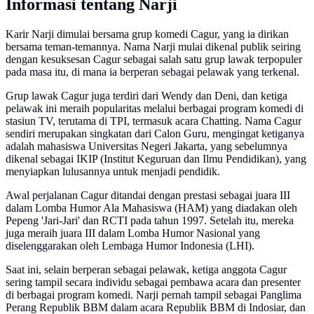
Informasi tentang Narji
Karir Narji dimulai bersama grup komedi Cagur, yang ia dirikan
bersama teman-temannya. Nama Narji mulai dikenal publik seiring
dengan kesuksesan Cagur sebagai salah satu grup lawak terpopuler
pada masa itu, di mana ia berperan sebagai pelawak yang terkenal.
Grup lawak Cagur juga terdiri dari Wendy dan Deni, dan ketiga
pelawak ini meraih popularitas melalui berbagai program komedi di
stasiun TV, terutama di TPI, termasuk acara Chatting. Nama Cagur
sendiri merupakan singkatan dari Calon Guru, mengingat ketiganya
adalah mahasiswa Universitas Negeri Jakarta, yang sebelumnya
dikenal sebagai IKIP (Institut Keguruan dan Ilmu Pendidikan), yang
menyiapkan lulusannya untuk menjadi pendidik.
Awal perjalanan Cagur ditandai dengan prestasi sebagai juara III
dalam Lomba Humor Ala Mahasiswa (HAM) yang diadakan oleh
Pepeng 'Jari-Jari' dan RCTI pada tahun 1997. Setelah itu, mereka
juga meraih juara III dalam Lomba Humor Nasional yang
diselenggarakan oleh Lembaga Humor Indonesia (LHI).
Saat ini, selain berperan sebagai pelawak, ketiga anggota Cagur
sering tampil secara individu sebagai pembawa acara dan presenter
di berbagai program komedi. Narji pernah tampil sebagai Panglima
Perang Republik BBM dalam acara Republik BBM di Indosiar, dan