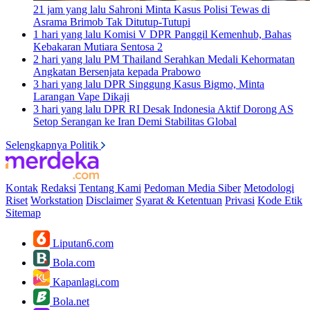
21 jam yang lalu
Sahroni Minta Kasus Polisi Tewas di
Asrama Brimob Tak Ditutup-Tutupi
1 hari yang lalu
Komisi V DPR Panggil Kemenhub, Bahas
Kebakaran Mutiara Sentosa 2
2 hari yang lalu
PM Thailand Serahkan Medali Kehormatan
Angkatan Bersenjata kepada Prabowo
3 hari yang lalu
DPR Singgung Kasus Bigmo, Minta
Larangan Vape Dikaji
3 hari yang lalu
DPR RI Desak Indonesia Aktif Dorong AS
Setop Serangan ke Iran Demi Stabilitas Global
Selengkapnya Politik
Kontak
Redaksi
Tentang Kami
Pedoman Media Siber
Metodologi
Riset
Workstation
Disclaimer
Syarat & Ketentuan
Privasi
Kode Etik
Sitemap
Liputan6.com
Bola.com
Kapanlagi.com
Bola.net