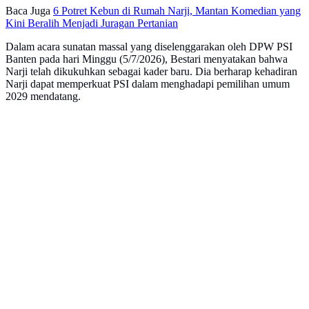
Baca Juga
6 Potret Kebun di Rumah Narji, Mantan Komedian yang
Kini Beralih Menjadi Juragan Pertanian
Dalam acara sunatan massal yang diselenggarakan oleh DPW PSI
Banten pada hari Minggu (5/7/2026), Bestari menyatakan bahwa
Narji telah dikukuhkan sebagai kader baru. Dia berharap kehadiran
Narji dapat memperkuat PSI dalam menghadapi pemilihan umum
2029 mendatang.