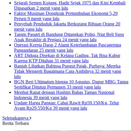
Sejarah Semen Kujang, Hadir Sejak 1975 dan Kini Kembali
Dipasarkan
2 menit yang lalu
Faktor Musiman Dongkrak Pertumbuhan Ekonomi 5,29
Persen
9 menit yang lalu
Penyebab Penduduk Jakarta Berkurang Ribuan Orang
20
menit yang lalu
Tangis Pasutri di Bandung Ditangkap Polisi, Niat Beli Susu
Anak Berakhir di Penjara
24 menit yang lalu
Operasi Kereta Daop 2 Alami Keterlambatan Pascagempa
Pangandaran
25 menit yang lalu
ART Diduga Disekap di Kelapa Gading, Tak Bisa Kabur
Karena KTP Ditahan
31 menit yang lalu
Bantah Libatkan Babinsa Pungut Pajak, Purbaya: Mereka
Tidak Mengerti Bagaimana Cara Ambilnya
32 menit yang
lalu
BGN Beri Ultimatum hingga 10 Agustus, Dapur MBG Tanpa
Sertifikat Ditutup Permanen
33 menit yang lalu
Menhut Rapat dengan Hashim Bahas Taman Nasional
Indonesia
39 menit yang lalu
Update Harga Pangan: Cabai Rawit Rp59.150/Kg, Telur
Ayam Rp29.550/Kg
39 menit yang lalu
Selengkapnya
Berita Terbaru