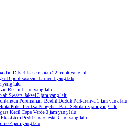
ina dan Diberi Kesempatan
22 menit yang lalu
ar Dipublikasikan
32 menit yang lalu
m yang lalu
izin Resmi
1 jam yang lalu
olah Swasta Jaksel
3 jam yang lalu
unjangan Perumahan, Begini Duduk Perkaranya
1 jam yang lalu
nta Polisi Periksa Pengelola Baru Sekolah
3 jam yang lalu
egara Kecil Cape Verde
3 jam yang lalu
kosistem Pesisir Indonesia
3 jam yang lalu
Bromo
4 jam yang lalu