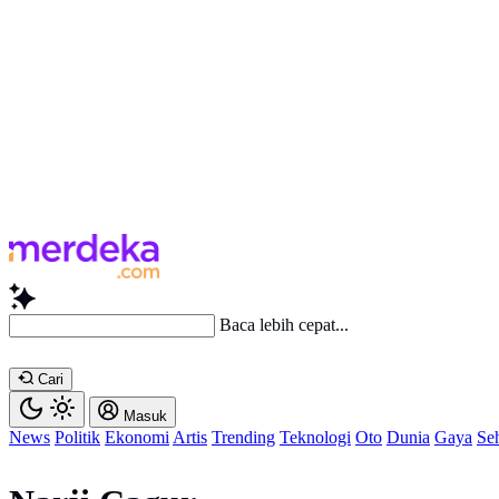
Baca lebih cepat...
Cari
Masuk
News
Politik
Ekonomi
Artis
Trending
Teknologi
Oto
Dunia
Gaya
Se