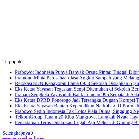
Terpopuler
Prabowo: Indonesia Punya Banyak Orang Pintar, Tinggal Dib
Pramono Minta Perusahaan Jasa Angkut Sampah yang Melangg
Relokasi SDN Kebayoran Lama 09, 3 Sekolah Disiapkan
6 ja
Eks Ketua Yayasan Tegaskan Senpi Ditemukan di Sekolah Ber
Prahara Sengketa Yayasan di Balik Temuan 995 Senjata di Sek
Eks Ketua DPRD Ponorogo Jadi Tersangka Dugaan Korupsi T
Eks Ketua Yayasan Bantah Kepemilikan Narkoba-CD Porno, Mi
Prabowo Sedih Indonesia Tak Lolos Piala Dunia, Singgung N
TelkomGroup Tanam 20 Ribu Mangrove, Langkah Nyata Jaga E
Pemadaman Terus Dilakukan Cegah Api Meluas di Gunung 
Selengkapnya