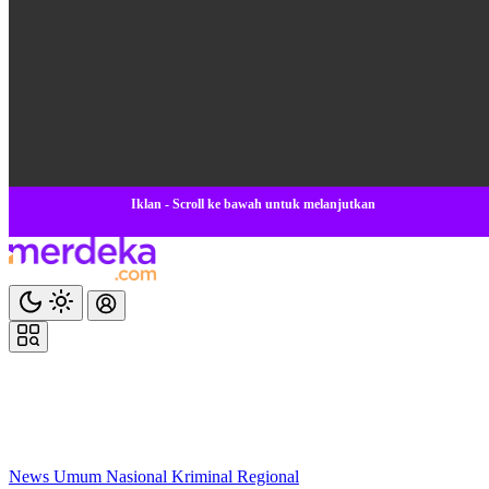
Iklan - Scroll ke bawah untuk melanjutkan
News
Umum
Nasional
Kriminal
Regional