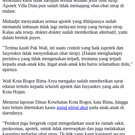
sementara kami tidak menjual semua sediaan jenis obat sirup."
Apotek Villa Duta pun sudah tidak memajang obat-obat sirop di
etalase.
Muhadjir menyatakan semua apotek yang ditinjaunya sudah
mematuhi imbauan tidak lagi melayani resep yang berupa sirop.
Kalau ada resep, dokter-dokter sudah memberikan alternatif, yaitu
dalam bentuk puyer.
"Terima kasih Pak Wali, ini suatu contoh yang baik (apotek dan
fasyenkes tidak menyediakan obat sirop). (Dalam menghadapi)
peristiwa yang tidak mengenakan terjadi, terutama yang terjadi
kepada anak-anak kita. Ingat anak-anak kita harus selamatkan dulu,"
ujarnya.
Wali Kota Bogor Bima Arya mengaku sudah memberikan surat
edaran tertulis kepada seluruh apotek dan fasyankes yang ada di
Kota Hujan.
Menurut laporan Dinas Kesehatan Kota Bogor, kata Bima, hingga
kini belum ditemukan kasus
gagal ginjal akut
pada anak-anak di
daerahnya.
"Pemkot juga bergerak cepat mengedarkan surat ke rumah sakit,
puskesmas, apotek, untuk tidak meresepkan dan juga melakukan
karantina terhadap obat sirup. Di titik yang kami kunjungi secara