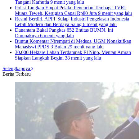
Tangani Karhutla
9 menit yang lalu
Polisi Tangkap Empat Pelaku Pencurian Tembaga TVRI
Muara Teweh, Kerugian Capai Rp80 Juta
9 menit yang lalu
Resmi Berdiri, APPI 'Sulap' Industri Pengelasan Indonesia
Lebih Modern dan Berdaya Saing
6 menit yang lalu
Danantara Bakal Pangkas 652 Entitas BUMN, Ini
Dampaknya
6 menit yang lalu
Buntut Komentar Nirempati di Medsos, UGM Nonaktifkan
Mahasiswi PPDS 3 Bulan
29 menit yang lalu
30.000 Hektare Lahan Terdampak El Nino, Mentan Amran
Siapkan Langkah Begini
38 menit yang lalu
Selengkapnya
Berita Terbaru