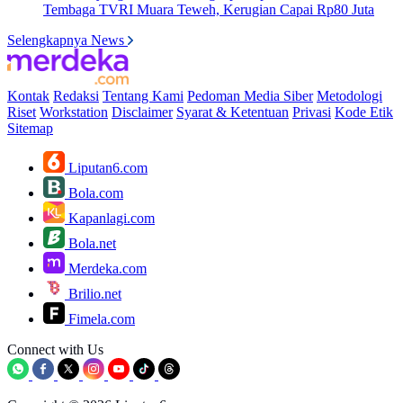
Tembaga TVRI Muara Teweh, Kerugian Capai Rp80 Juta
Selengkapnya News
Kontak
Redaksi
Tentang Kami
Pedoman Media Siber
Metodologi
Riset
Workstation
Disclaimer
Syarat & Ketentuan
Privasi
Kode Etik
Sitemap
Liputan6.com
Bola.com
Kapanlagi.com
Bola.net
Merdeka.com
Brilio.net
Fimela.com
Connect with Us