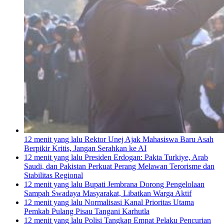
12 menit yang lalu
Rektor Unej Ajak Mahasiswa Baru Asah
Berpikir Kritis, Jangan Serahkan ke AI
12 menit yang lalu
Presiden Erdogan: Pakta Turkiye, Arab
Saudi, dan Pakistan Perkuat Perang Melawan Terorisme dan
Stabilitas Regional
12 menit yang lalu
Bupati Jembrana Dorong Pengelolaan
Sampah Swadaya Masyarakat, Libatkan Warga Aktif
12 menit yang lalu
Normalisasi Kanal Prioritas Utama
Pemkab Pulang Pisau Tangani Karhutla
12 menit yang lalu
Polisi Tangkap Empat Pelaku Pencurian