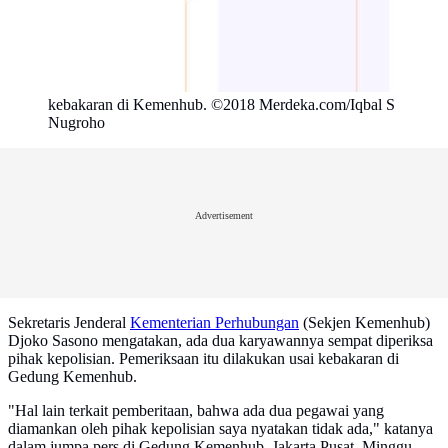
kebakaran di Kemenhub. ©2018 Merdeka.com/Iqbal S
Nugroho
Advertisement
Sekretaris Jenderal
Kementerian Perhubungan
(Sekjen Kemenhub)
Djoko Sasono mengatakan, ada dua karyawannya sempat diperiksa
pihak kepolisian. Pemeriksaan itu dilakukan usai kebakaran di
Gedung Kemenhub.
"Hal lain terkait pemberitaan, bahwa ada dua pegawai yang
diamankan oleh pihak kepolisian saya nyatakan tidak ada," katanya
dalam jumpa pers di Gedung Kemenhub, Jakarta Pusat, Minggu