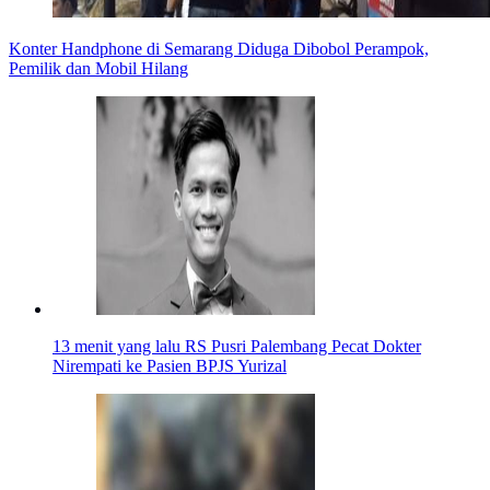
Konter Handphone di Semarang Diduga Dibobol Perampok,
Pemilik dan Mobil Hilang
13 menit yang lalu
RS Pusri Palembang Pecat Dokter
Nirempati ke Pasien BPJS Yurizal