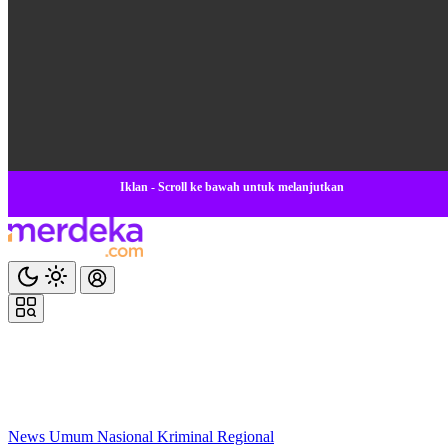
Iklan - Scroll ke bawah untuk melanjutkan
News
Umum
Nasional
Kriminal
Regional