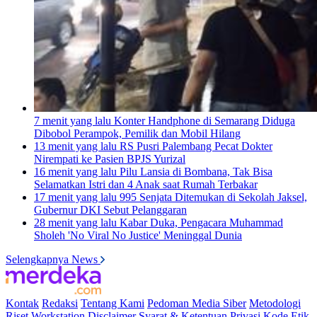
7 menit yang lalu
Konter Handphone di Semarang Diduga
Dibobol Perampok, Pemilik dan Mobil Hilang
13 menit yang lalu
RS Pusri Palembang Pecat Dokter
Nirempati ke Pasien BPJS Yurizal
16 menit yang lalu
Pilu Lansia di Bombana, Tak Bisa
Selamatkan Istri dan 4 Anak saat Rumah Terbakar
17 menit yang lalu
995 Senjata Ditemukan di Sekolah Jaksel,
Gubernur DKI Sebut Pelanggaran
28 menit yang lalu
Kabar Duka, Pengacara Muhammad
Sholeh 'No Viral No Justice' Meninggal Dunia
Selengkapnya News
Kontak
Redaksi
Tentang Kami
Pedoman Media Siber
Metodologi
Riset
Workstation
Disclaimer
Syarat & Ketentuan
Privasi
Kode Etik