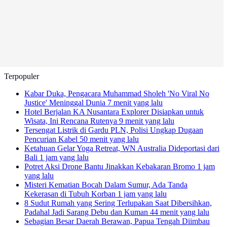
Terpopuler
Kabar Duka, Pengacara Muhammad Sholeh 'No Viral No
Justice' Meninggal Dunia
7 menit yang lalu
Hotel Berjalan KA Nusantara Explorer Disiapkan untuk
Wisata, Ini Rencana Rutenya
9 menit yang lalu
Tersengat Listrik di Gardu PLN, Polisi Ungkap Dugaan
Pencurian Kabel
50 menit yang lalu
Ketahuan Gelar Yoga Retreat, WN Australia Dideportasi dari
Bali
1 jam yang lalu
Potret Aksi Drone Bantu Jinakkan Kebakaran Bromo
1 jam
yang lalu
Misteri Kematian Bocah Dalam Sumur, Ada Tanda
Kekerasan di Tubuh Korban
1 jam yang lalu
8 Sudut Rumah yang Sering Terlupakan Saat Dibersihkan,
Padahal Jadi Sarang Debu dan Kuman
44 menit yang lalu
Sebagian Besar Daerah Berawan, Papua Tengah Diimbau