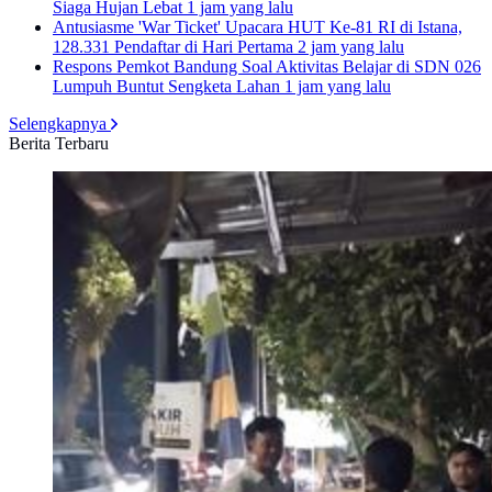
Siaga Hujan Lebat
1 jam yang lalu
Antusiasme 'War Ticket' Upacara HUT Ke-81 RI di Istana,
128.331 Pendaftar di Hari Pertama
2 jam yang lalu
Respons Pemkot Bandung Soal Aktivitas Belajar di SDN 026
Lumpuh Buntut Sengketa Lahan
1 jam yang lalu
Selengkapnya
Berita Terbaru