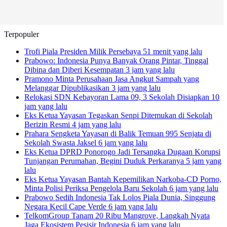
Terpopuler
Trofi Piala Presiden Milik Persebaya
51 menit yang lalu
Prabowo: Indonesia Punya Banyak Orang Pintar, Tinggal
Dibina dan Diberi Kesempatan
3 jam yang lalu
Pramono Minta Perusahaan Jasa Angkut Sampah yang
Melanggar Dipublikasikan
3 jam yang lalu
Relokasi SDN Kebayoran Lama 09, 3 Sekolah Disiapkan
10
jam yang lalu
Eks Ketua Yayasan Tegaskan Senpi Ditemukan di Sekolah
Berizin Resmi
4 jam yang lalu
Prahara Sengketa Yayasan di Balik Temuan 995 Senjata di
Sekolah Swasta Jaksel
6 jam yang lalu
Eks Ketua DPRD Ponorogo Jadi Tersangka Dugaan Korupsi
Tunjangan Perumahan, Begini Duduk Perkaranya
5 jam yang
lalu
Eks Ketua Yayasan Bantah Kepemilikan Narkoba-CD Porno,
Minta Polisi Periksa Pengelola Baru Sekolah
6 jam yang lalu
Prabowo Sedih Indonesia Tak Lolos Piala Dunia, Singgung
Negara Kecil Cape Verde
6 jam yang lalu
TelkomGroup Tanam 20 Ribu Mangrove, Langkah Nyata
Jaga Ekosistem Pesisir Indonesia
6 jam yang lalu