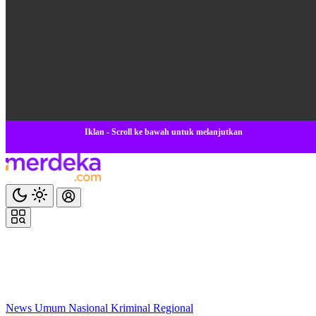
Iklan - Scroll ke bawah untuk melanjutkan
News
Umum
Nasional
Kriminal
Regional