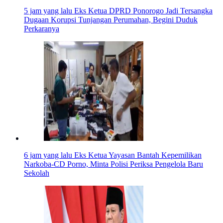
5 jam yang lalu
Eks Ketua DPRD Ponorogo Jadi Tersangka
Dugaan Korupsi Tunjangan Perumahan, Begini Duduk
Perkaranya
6 jam yang lalu
Eks Ketua Yayasan Bantah Kepemilikan
Narkoba-CD Porno, Minta Polisi Periksa Pengelola Baru
Sekolah