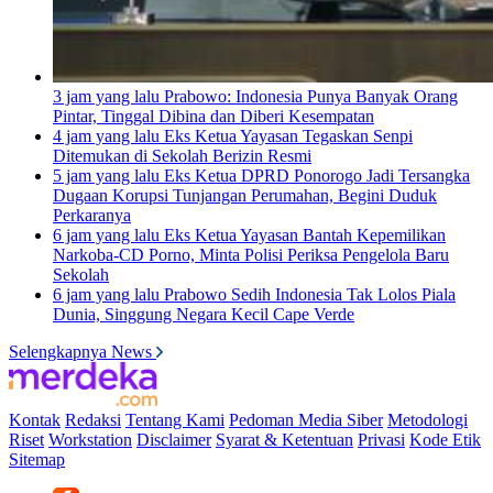
3 jam yang lalu
Prabowo: Indonesia Punya Banyak Orang
Pintar, Tinggal Dibina dan Diberi Kesempatan
4 jam yang lalu
Eks Ketua Yayasan Tegaskan Senpi
Ditemukan di Sekolah Berizin Resmi
5 jam yang lalu
Eks Ketua DPRD Ponorogo Jadi Tersangka
Dugaan Korupsi Tunjangan Perumahan, Begini Duduk
Perkaranya
6 jam yang lalu
Eks Ketua Yayasan Bantah Kepemilikan
Narkoba-CD Porno, Minta Polisi Periksa Pengelola Baru
Sekolah
6 jam yang lalu
Prabowo Sedih Indonesia Tak Lolos Piala
Dunia, Singgung Negara Kecil Cape Verde
Selengkapnya News
Kontak
Redaksi
Tentang Kami
Pedoman Media Siber
Metodologi
Riset
Workstation
Disclaimer
Syarat & Ketentuan
Privasi
Kode Etik
Sitemap