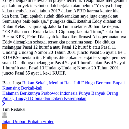
Eddy mengakui bahwa ada proyek tersebut. Tetapi tidak mengetahui
apakah proyek tersebut sudah berjalan atau belum."Ya saya bilang
kalau meubelair ada tahun 2017 dalam APBD karena kantor kita
kan baru. Tapi apakah sudah dilaksanakan saya juga enggak tau.
Semuanya baik-baik aja," pungkas dia.Diketahui Eddy ditahan di
Rutan Kelas 1 Cipinang, Jakarta Timur selama 20 hari ke depan.
"ERP ditahan di Rutan kelas 1 Cipinang Jakarta Timur," kata Juru
Bicara KPK, Febri Diansyah ketika dikonfirmasi.Atas perbuatannya
Eddy ditetapkan sebagai tersangka penerima suap. Dia diduga
melanggar Pasal 12 huruf a atau Pasal 12 huruf b atau Pasal 11
Undang-Undang Nomor 20 Tahun 2001 juncto Pasal 55 ayat 1 ke-1
KUHP.Sementara itu, Fhilipus ditetapkan sebagai tersangka pemberi
suap. Dia diduga melanggar Pasal 5 ayat 1 huruf a atau Pasal 5 ayat
1 huruf b atau Pasal 13 Undang-Undang Nomor 20 Tahun 2001
juncto Pasal 55 ayat 1 ke-1 KUHP.
Baca Juga
Bukan Sekali, Menhut Raja Juli Diduga Bertemu Bupati
Kuansing Berkali-kali
Halaman Berikutnya
Prabowo: Indonesia Punya Banyak Orang
Pintar, Tinggal Dibina dan Diberi Kesempatan
Tim Redaksi
Intan Umbari Prihatin
writer