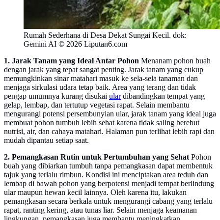
Rumah Sederhana di Desa Dekat Sungai Kecil. dok:
Gemini AI © 2026 Liputan6.com
1. Jarak Tanam yang Ideal Antar Pohon
Menanam pohon buah
dengan jarak yang tepat sangat penting. Jarak tanam yang cukup
memungkinkan sinar matahari masuk ke sela-sela tanaman dan
menjaga sirkulasi udara tetap baik. Area yang terang dan tidak
pengap umumnya kurang disukai
ular
dibandingkan tempat yang
gelap, lembap, dan tertutup vegetasi rapat. Selain me
mbantu
mengurangi potensi persembunyian ular, jarak tanam yang ideal juga
membuat pohon tumbuh lebih sehat karena tidak saling berebut
nutrisi, air, dan cahaya matahari. Halaman pun terlihat lebih rapi dan
mudah dipantau setiap saat.
2. Pemangkasan Rutin untuk Pertumbuhan yang Sehat
Pohon
buah yang dibiarkan tumbuh tanpa pemangkasan dapat membentuk
tajuk yang terlalu rimbun. Kondisi ini menciptakan area teduh dan
lembap di bawah pohon yang berpotensi menjadi tempat berlindung
ular maupun hewan kecil lainnya. Oleh karena itu, lakukan
pemangkasan secara berkala untuk mengurangi cabang yang terlalu
rapat, ranting kering, atau tunas liar. Selain menjaga keamanan
lingkungan, pemangkasan juga membantu meningkatkan