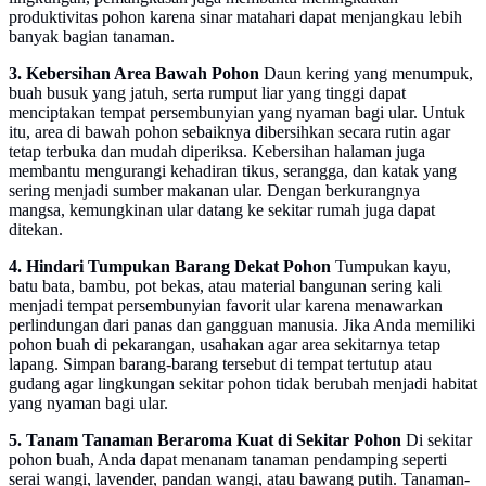
produktivitas pohon karena sinar matahari dapat menjangkau lebih
banyak bagian tanaman.
3. Kebersihan Area Bawah Pohon
Daun kering yang menumpuk,
buah busuk yang jatuh, serta rumput liar yang tinggi dapat
menciptakan tempat persembunyian yang nyaman bagi ular. Untuk
itu, area di bawah pohon sebaiknya dibersihkan secara rutin agar
tetap terbuka dan mudah diperiksa. Kebersihan halaman juga
membantu mengurangi kehadiran tikus, serangga, dan katak yang
sering menjadi sumber makanan ular. Dengan berkurangnya
mangsa, kemungkinan ular datang ke sekitar rumah juga dapat
ditekan.
4. Hindari Tumpukan Barang Dekat Pohon
Tumpukan kayu,
batu bata, bambu, pot bekas, atau material bangunan sering kali
menjadi tempat persembunyian favorit ular karena menawarkan
perlindungan dari panas dan gangguan manusia. Jika Anda memiliki
pohon buah di pekarangan, usahakan agar area sekitarnya tetap
lapang. Simpan barang-barang tersebut di tempat tertutup atau
gudang agar lingkungan sekitar pohon tidak berubah menjadi habitat
yang nyaman bagi ular.
5. Tanam Tanaman Beraroma Kuat di Sekitar Pohon
Di sekitar
pohon buah, Anda dapat menanam tanaman pendamping seperti
serai wangi, lavender, pandan wangi, atau bawang putih. Tanaman-