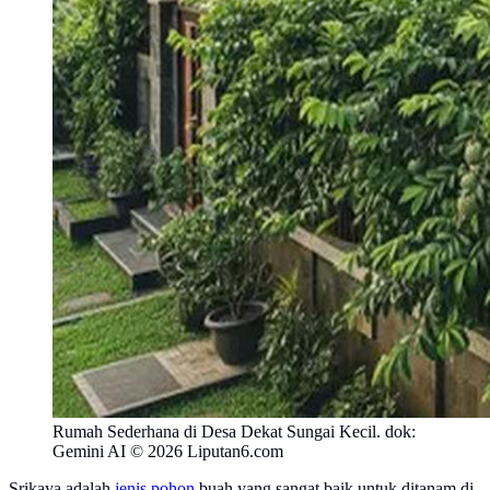
Rumah Sederhana di Desa Dekat Sungai Kecil. dok:
Gemini AI © 2026 Liputan6.com
Srikaya adalah
jenis pohon
buah yang sangat baik untuk ditanam di