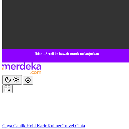
Iklan - Scroll ke bawah untuk melanjutkan
Gaya
Cantik
Hobi
Karir
Kuliner
Travel
Cinta