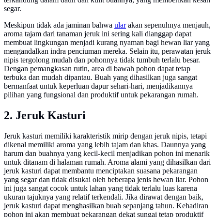
segar.
Meskipun tidak ada jaminan bahwa
ular
akan sepenuhnya menjauh,
aroma tajam dari tanaman jeruk ini sering kali dianggap dapat
membuat lingkungan menjadi kurang nyaman bagi hewan liar yang
mengandalkan indra penciuman mereka. Selain itu, perawatan jeruk
nipis tergolong mudah dan pohonnya tidak tumbuh terlalu besar.
Dengan pemangkasan rutin, area di bawah pohon dapat tetap
terbuka dan mudah dipantau. Buah yang dihasilkan juga sangat
bermanfaat untuk keperluan dapur sehari-hari, menjadikannya
pilihan yang fungsional dan produktif untuk pekarangan rumah.
2. Jeruk Kasturi
Jeruk kasturi memiliki karakteristik mirip dengan jeruk nipis, tetapi
dikenal memiliki aroma yang lebih tajam dan khas. Daunnya yang
harum dan buahnya yang kecil-kecil menjadikan pohon ini menarik
untuk ditanam di halaman rumah. Aroma alami yang dihasilkan dari
jeruk kasturi dapat membantu menciptakan suasana pekarangan
yang segar dan tidak disukai oleh beberapa jenis hewan liar. Pohon
ini juga sangat cocok untuk lahan yang tidak terlalu luas karena
ukuran tajuknya yang relatif terkendali. Jika dirawat dengan baik,
jeruk kasturi dapat menghasilkan buah sepanjang tahun. Kehadiran
pohon ini akan membuat pekarangan dekat sungai tetap produktif