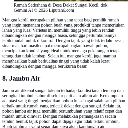
Rumah Sederhana di Desa Dekat Sungai Kecil. dok:
Gemini AI © 2026 Liputan6.com
Mangga kerdil merupakan pilihan yang tepat bagi pemilik rumah
yang ingin menanam pohon buah yang produktif tanpa memerlukan
lahan yang luas. Varietas ini memiliki tinggi yang lebih rendah
dibandingkan dengan mangga biasa, sehingga pertumbuhannya
lebih mudah untuk dikontrol. Dengan tajuk yang tidak terlalu besar,
sinar matahari masih dapat mencapai bagian bawah pohon,
menciptakan kondisi yang ideal untuk menjaga pekarangan tetap
terang dan tidak lembap. Selain itu, mangga kerdil juga mampu
menghasilkan buah berkualitas tinggi yang tidak kalah lezat
dibandingkan dengan mangga berukuran besar.
8. Jambu Air
Jambu air dikenal sangat toleran terhadap kondisi tanah lembap dan
seringkali tumbuh subur di sekitar parit atau aliran air. Kemampuan
adaptasi yang tinggi menjadikan pohon ini sebagai salah satu pilihan
terbaik untuk rumah yang terletak dekat dengan sungai. Selain itu,
pohon jambu air juga memiliki pertumbuhan yang relatif cepat dan
mudah untuk dirawat. Dengan melakukan pemangkasan secara
teratur, bentuk tajuk pohon dapat dijaga agar tidak terlalu rimbun.
Buah jambu air yang segar dan kaya akan kandungan air