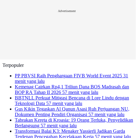
Advertisement
Terpopuler
PP PBVSI Raih Penghargaan FIVB World Event 2025
31
menit yang lalu
Kemenag Cairkan Rp4,1 Triliun Dana BOS Madrasah dan
BOP RA Tahap II 2026
57 menit yang lalu
BBTNLL Perkuat Mitigasi Bencana di Lore Lindu dengan
Teknologi Data
57 menit yang lalu
Gus Kikin Tegaskan Al Qanun Asasi Ruh Perjuangan NU,
Dokumen Penting Pendiri Organisasi
57 menit yang lalu
Tabrakan Kereta di Kroasia: 19 Orang Terluka, Penyelidikan
Berlangsung
57 menit yang lalu
Transformasi Balai K3: Menaker Yassierli Jadikan Garda
Terdepan Pencegahan Kecelakaan Kerja
57 menit yang lalu