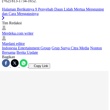
(+62) 813-1734-1652.
Halaman Berikutnya
9 Penyebab Daun Lidah Mertua Menguning
dan Cara Mengatasinya
Tim Redaksi
Merdeka.com
writer
Mardani
editor
Indonesia Entertainment Group
Grup Surya Citra Media
Nonton
Bersama
Berita Update
Bagikan
Copy Link