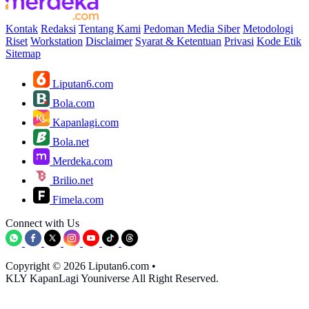
Kontak
Redaksi
Tentang Kami
Pedoman Media Siber
Metodologi
Riset
Workstation
Disclaimer
Syarat & Ketentuan
Privasi
Kode Etik
Sitemap
Liputan6.com
Bola.com
Kapanlagi.com
Bola.net
Merdeka.com
Brilio.net
Fimela.com
Connect with Us
Copyright © 2026 Liputan6.com
•
KLY KapanLagi Youniverse All Right Reserved.