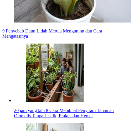
9 Penyebab Daun Lidah Mertua Menguning dan Cara
Mengatasinya
20 jam yang lalu
8 Cara Membuat Penyiram Tanaman
Otomatis Tanpa Listrik, Praktis dan Hemat