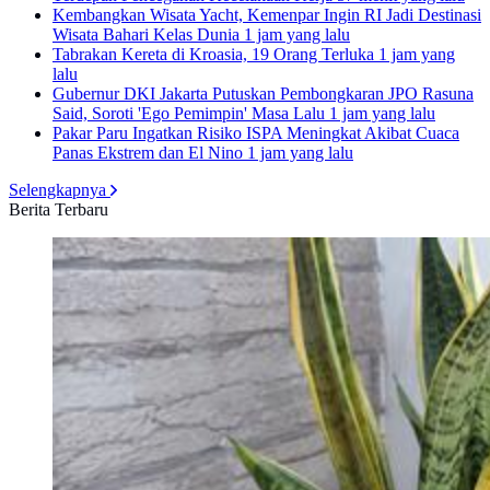
Kembangkan Wisata Yacht, Kemenpar Ingin RI Jadi Destinasi
Wisata Bahari Kelas Dunia
1 jam yang lalu
Tabrakan Kereta di Kroasia, 19 Orang Terluka
1 jam yang
lalu
Gubernur DKI Jakarta Putuskan Pembongkaran JPO Rasuna
Said, Soroti 'Ego Pemimpin' Masa Lalu
1 jam yang lalu
Pakar Paru Ingatkan Risiko ISPA Meningkat Akibat Cuaca
Panas Ekstrem dan El Nino
1 jam yang lalu
Selengkapnya
Berita Terbaru