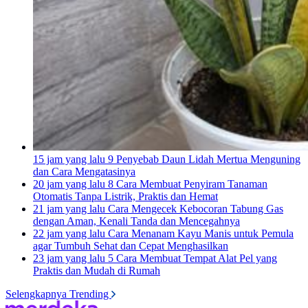
15 jam yang lalu
9 Penyebab Daun Lidah Mertua Menguning
dan Cara Mengatasinya
20 jam yang lalu
8 Cara Membuat Penyiram Tanaman
Otomatis Tanpa Listrik, Praktis dan Hemat
21 jam yang lalu
Cara Mengecek Kebocoran Tabung Gas
dengan Aman, Kenali Tanda dan Mencegahnya
22 jam yang lalu
Cara Menanam Kayu Manis untuk Pemula
agar Tumbuh Sehat dan Cepat Menghasilkan
23 jam yang lalu
5 Cara Membuat Tempat Alat Pel yang
Praktis dan Mudah di Rumah
Selengkapnya Trending