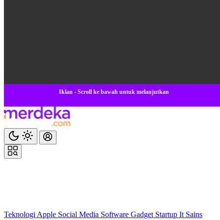
Iklan - Scroll ke bawah untuk melanjutkan
Teknologi
Apple
Social Media
Software
Gadget
Startup
It
Sains