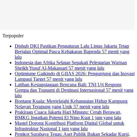
Terpopuler
Dishub DKI Pastikan Pengaturan Lalu Lintas Jakarta Tetap
Berjalan Optimal Pasca Kebakaran Bapenda
57 menit yang
lalu
Indonesia dan Afrika Selatan Sepakati Pelestarian Warisan
Sheikh Yusuf Al-Makassari
57 menit yang lalu
Optimisme Gaikindo di GIIAS 2026: Pengunjung dan Inovasi
Lampaui Target
57 menit yang lalu
Latihan Kesiapsiagaan Bencana Bali: TNI Uji Respons
Gempa dan Tsunami di Destinasi Internasional
57 menit yang
lalu
Bontang Kuala: Menjelajahi Kehangatan Hidup Kampung
Nelayan Terapung yang Unik
57 menit yang lalu
Prakiraan Cuaca Jakarta Hari Minggu: Cerah Berawan,
BMKG Ingatkan Potensi El Nino Kuat
1 jam yang lalu
Mastel Dorong Kontribusi Platform Digital Global untuk
Infrastruktur Nasional
1 jam yang lalu
Pemkot Surabaya Tegas: Aset Publik Bukan Sekadar Kursi,