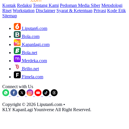
Kontak
Redaksi
Tentang Kami
Pedoman Media Siber
Metodologi
Riset
Workstation
Disclaimer
Syarat & Ketentuan
Privasi
Kode Etik
Sitemap
Liputan6.com
Bola.com
Kapanlagi.com
Bola.net
Merdeka.com
Brilio.net
Fimela.com
Connect with Us
Copyright © 2026 Liputan6.com
•
KLY KapanLagi Youniverse All Right Reserved.