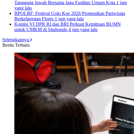
Tanggung Jawab Bersama Jaga Fasilitas Umum Kota
1 jam
yang lalu
BPOLBF: Festival Golo Koe 2026 Promosikan Pariwisata
Berkelanjutan Flores
1 jam yang lalu
Komisi VI DPR RI dan BRI Perkuat Kemitraan BUMN
untuk UMKM di Situbondo
4 jam yang lalu
Selengkapnya
Berita Terbaru