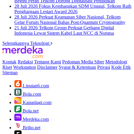
Begini Peran Telkom Dorong Digitalisasi Pendidikan
28 Juli 2026
Fokus Kembangkan SDM Unggul, Telkom Raih
Penghargaan Lestari Award 2026
28 Juli 2026
Perkuat Keamanan Siber Nasional, Telkom
Gelar Forum Nasional Bahas Post-Quantum Cryptography
21 Juli 2026
Telkom Group Perkuat Gerbang Digital
Indonesia Lewat Sistem Kabel Laut NCC di Nongsa
Selengkapnya Teknologi
Kontak
Redaksi
Tentang Kami
Pedoman Media Siber
Metodologi
Riset
Workstation
Disclaimer
Syarat & Ketentuan
Privasi
Kode Etik
Sitemap
Liputan6.com
Bola.com
Kapanlagi.com
Bola.net
Merdeka.com
Brilio.net