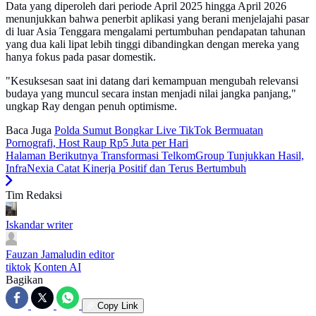
Data yang diperoleh dari periode April 2025 hingga April 2026
menunjukkan bahwa penerbit aplikasi yang berani menjelajahi pasar
di luar Asia Tenggara mengalami pertumbuhan pendapatan tahunan
yang dua kali lipat lebih tinggi dibandingkan dengan mereka yang
hanya fokus pada pasar domestik.
"Kesuksesan saat ini datang dari kemampuan mengubah relevansi
budaya yang muncul secara instan menjadi nilai jangka panjang,"
ungkap Ray dengan penuh optimisme.
Baca Juga
Polda Sumut Bongkar Live TikTok Bermuatan
Pornografi, Host Raup Rp5 Juta per Hari
Halaman Berikutnya
Transformasi TelkomGroup Tunjukkan Hasil,
InfraNexia Catat Kinerja Positif dan Terus Bertumbuh
Tim Redaksi
Iskandar
writer
Fauzan Jamaludin
editor
tiktok
Konten AI
Bagikan
Copy Link