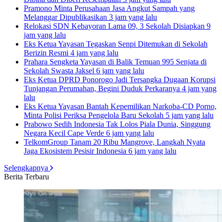
Pramono Minta Perusahaan Jasa Angkut Sampah yang
Melanggar Dipublikasikan
3 jam yang lalu
Relokasi SDN Kebayoran Lama 09, 3 Sekolah Disiapkan
9
jam yang lalu
Eks Ketua Yayasan Tegaskan Senpi Ditemukan di Sekolah
Berizin Resmi
4 jam yang lalu
Prahara Sengketa Yayasan di Balik Temuan 995 Senjata di
Sekolah Swasta Jaksel
6 jam yang lalu
Eks Ketua DPRD Ponorogo Jadi Tersangka Dugaan Korupsi
Tunjangan Perumahan, Begini Duduk Perkaranya
4 jam yang
lalu
Eks Ketua Yayasan Bantah Kepemilikan Narkoba-CD Porno,
Minta Polisi Periksa Pengelola Baru Sekolah
5 jam yang lalu
Prabowo Sedih Indonesia Tak Lolos Piala Dunia, Singgung
Negara Kecil Cape Verde
6 jam yang lalu
TelkomGroup Tanam 20 Ribu Mangrove, Langkah Nyata
Jaga Ekosistem Pesisir Indonesia
6 jam yang lalu
Selengkapnya
Berita Terbaru