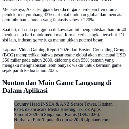
Menariknya, Asia Tenggara berada di garis terdepan tren drama
pendek, menyumbang 32% dari total unduhan global dan mencatat
pertumbuhan tahunan yang fantastis sebesar 220%.
Saat ini, rata-rata pengguna di kawasan ini menghabiskan hampir 40
menit setiap hari untuk menikmati format cerita singkat tersebut. Di
sisi lain, industri
game
juga menunjukkan potensi besar.
Laporan Video Gaming Report 2026 dari Boston Consulting Group
(BCG) memprediksi bahwa pasar
game
global akan mencapai USD
350 miliar pada tahun 2030, didorong oleh 55% pemain yang
mengaku menghabiskan lebih banyak waktu untuk bermain game
sejak paruh kedua tahun 2025.
Nonton dan Main Game Langsung di
Dalam Aplikasi
Country Head INSEA & ANZ Sensor Tower, Krishan
Patel, dalam acara Media Briefing TikTok Apps
Summit 2026 di Singapura, Kamis (18/6/2026).
Nurhaliza Putri/Liputan6.com © 2026 Liputan6.com