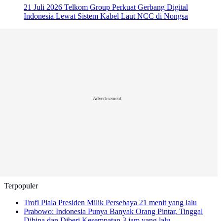
21 Juli 2026
Telkom Group Perkuat Gerbang Digital
Indonesia Lewat Sistem Kabel Laut NCC di Nongsa
Advertisement
Terpopuler
Trofi Piala Presiden Milik Persebaya
21 menit yang lalu
Prabowo: Indonesia Punya Banyak Orang Pintar, Tinggal
Dibina dan Diberi Kesempatan
3 jam yang lalu