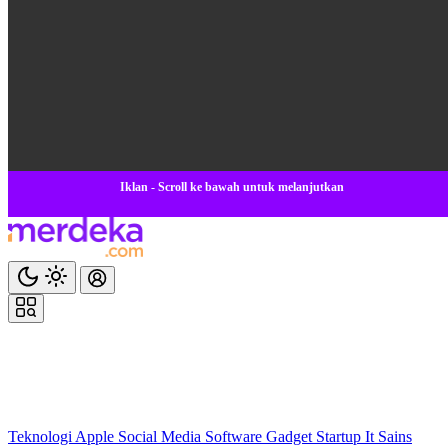
Iklan - Scroll ke bawah untuk melanjutkan
Teknologi
Apple
Social Media
Software
Gadget
Startup
It
Sains