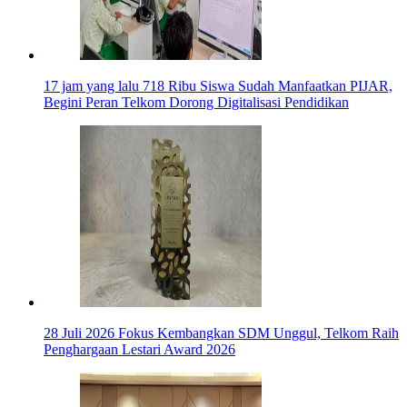
17 jam yang lalu
718 Ribu Siswa Sudah Manfaatkan PIJAR,
Begini Peran Telkom Dorong Digitalisasi Pendidikan
28 Juli 2026
Fokus Kembangkan SDM Unggul, Telkom Raih
Penghargaan Lestari Award 2026