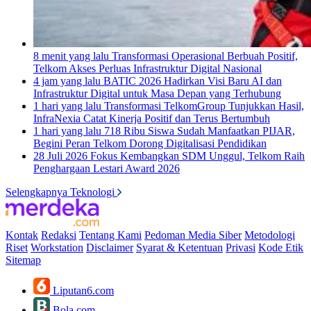
8 menit yang lalu
Transformasi Operasional Berbuah Positif,
Telkom Akses Perluas Infrastruktur Digital Nasional
4 jam yang lalu
BATIC 2026 Hadirkan Visi Baru AI dan
Infrastruktur Digital untuk Masa Depan yang Terhubung
1 hari yang lalu
Transformasi TelkomGroup Tunjukkan Hasil,
InfraNexia Catat Kinerja Positif dan Terus Bertumbuh
1 hari yang lalu
718 Ribu Siswa Sudah Manfaatkan PIJAR,
Begini Peran Telkom Dorong Digitalisasi Pendidikan
28 Juli 2026
Fokus Kembangkan SDM Unggul, Telkom Raih
Penghargaan Lestari Award 2026
Selengkapnya Teknologi
Kontak
Redaksi
Tentang Kami
Pedoman Media Siber
Metodologi
Riset
Workstation
Disclaimer
Syarat & Ketentuan
Privasi
Kode Etik
Sitemap
Liputan6.com
Bola.com