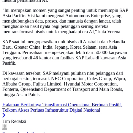
melalui pemanfaatan AI.
"Ini merupakan momen yang sangat penting untuk memimpin SAP
Asia Pacific. Visi kami mengenai Autonomous Enterprise, yang
menghubungkan data, proses, dan manusia dengan lancar, telah
menghadirkan hasil nyata bagi pelanggan seiring mereka
mentransformasi bisnis untuk menghadapi era AI," kata Verena.
SAP saat ini mengoperasikan unit bisnis di Australia dan Selandia
Baru, Greater China, India, Jepang, Korea Selatan, serta Asia
Tenggara. Perusahaan mempekerjakan lebih dari 50.000 karyawan
yang tersebar di 46 kantor dan fasilitas SAP Labs di kawasan Asia
Pasifik.
Di kawasan tersebut, SAP melayani puluhan ribu pelanggan dari
berbagai sektor, termasuk NEC Corporation, Coles Group, Wipro,
Alibaba Group, Fujitsu Limited, Hyundai Motor Corporation,
Fonterra, Queensland Department of Transport and Main Roads,
hingga Asian Paints.
Halaman Berikutnya
Transformasi Operasional Berbuah Positif,
Telkom Akses Perluas Infrastruktur Digital Nasional
Tim Redaksi