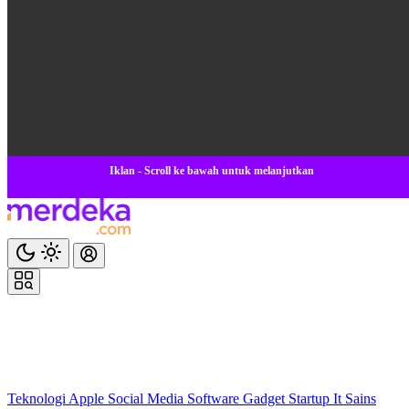
Iklan - Scroll ke bawah untuk melanjutkan
Teknologi
Apple
Social Media
Software
Gadget
Startup
It
Sains