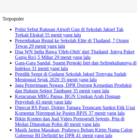
Terpopuler
Polisi Sebut Ratusan Airsoft Gun di Sekolah Jaksel Tak
Terkait Ekskul
55 menit yang lalu
Penembakan Brutal ke Sekolah Elite di Thailand, 7 Orang
Tewas
29 menit yang lalu
Dua WN India Bawa 'Oleh-Oleh' dari Thailand, Isinya Paket
Ganja Rp1,5 Miliar
29 menit yang lalu
Gara-Gara Sandal, Suami Pergoki Istri dan Selingkuhannya di
Indekos
31 menit yang lalu
Pemilik Senpi di Gudang Sekolah Jaksel Ternyata Sudah
Meninggal Sejak 2020
35 menit yang lalu
Jaga Penerimaan Negara, DPR Dorong Kepastian Produksi
dan Hukum Sektor Tambang
35 menit yang lalu
Keracunan MBG Papua, BGN Ungkap Arah Dugaan
Penyebab
43 menit yang lalu
Dipecat RS Pusri, Dokter Tamara Terancam Sanksi Etik Usai
Komentar Nirempati ke Pasien BPJS
37 menit yang lalu
Bikin Konten dan Jual Video Pornografi Sejenis, Pria di
Medan Ditangkap Polisi
40 menit yang lalu
Masih Jaring Masukan, Prabowo Belum Kirim Nama Calon
Gubernur BI Definitif ke DPR
41 menit yang lalu