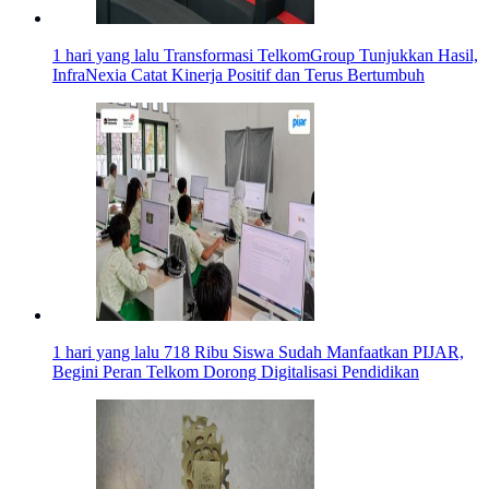
1 hari yang lalu
Transformasi TelkomGroup Tunjukkan Hasil,
InfraNexia Catat Kinerja Positif dan Terus Bertumbuh
1 hari yang lalu
718 Ribu Siswa Sudah Manfaatkan PIJAR,
Begini Peran Telkom Dorong Digitalisasi Pendidikan