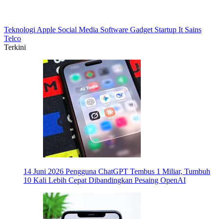
Teknologi
Apple
Social Media
Software
Gadget
Startup
It
Sains
Telco
Terkini
14 Juni 2026
Pengguna ChatGPT Tembus 1 Miliar, Tumbuh
10 Kali Lebih Cepat Dibandingkan Pesaing OpenAI