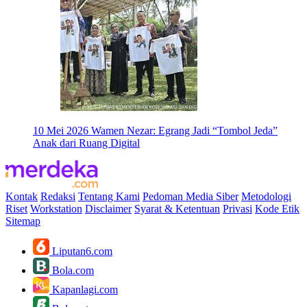
10 Mei 2026
Wamen Nezar: Egrang Jadi “Tombol Jeda”
Anak dari Ruang Digital
Kontak
Redaksi
Tentang Kami
Pedoman Media Siber
Metodologi
Riset
Workstation
Disclaimer
Syarat & Ketentuan
Privasi
Kode Etik
Sitemap
Liputan6.com
Bola.com
Kapanlagi.com