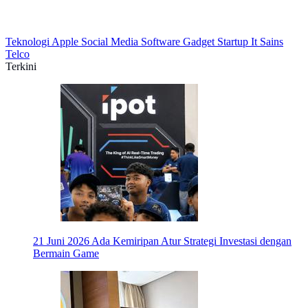
Teknologi
Apple
Social Media
Software
Gadget
Startup
It
Sains
Telco
Terkini
21 Juni 2026
Ada Kemiripan Atur Strategi Investasi dengan
Bermain Game