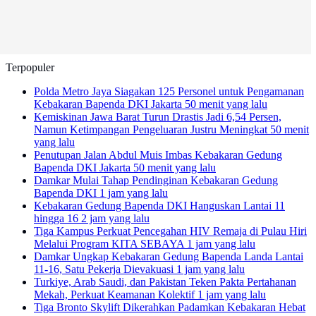
Terpopuler
Polda Metro Jaya Siagakan 125 Personel untuk Pengamanan
Kebakaran Bapenda DKI Jakarta
50 menit yang lalu
Kemiskinan Jawa Barat Turun Drastis Jadi 6,54 Persen,
Namun Ketimpangan Pengeluaran Justru Meningkat
50 menit
yang lalu
Penutupan Jalan Abdul Muis Imbas Kebakaran Gedung
Bapenda DKI Jakarta
50 menit yang lalu
Damkar Mulai Tahap Pendinginan Kebakaran Gedung
Bapenda DKI
1 jam yang lalu
Kebakaran Gedung Bapenda DKI Hanguskan Lantai 11
hingga 16
2 jam yang lalu
Tiga Kampus Perkuat Pencegahan HIV Remaja di Pulau Hiri
Melalui Program KITA SEBAYA
1 jam yang lalu
Damkar Ungkap Kebakaran Gedung Bapenda Landa Lantai
11-16, Satu Pekerja Dievakuasi
1 jam yang lalu
Turkiye, Arab Saudi, dan Pakistan Teken Pakta Pertahanan
Mekah, Perkuat Keamanan Kolektif
1 jam yang lalu
Tiga Bronto Skylift Dikerahkan Padamkan Kebakaran Hebat