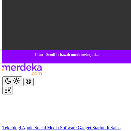
Iklan - Scroll ke bawah untuk melanjutkan
Teknologi
Apple
Social Media
Software
Gadget
Startup
It
Sains