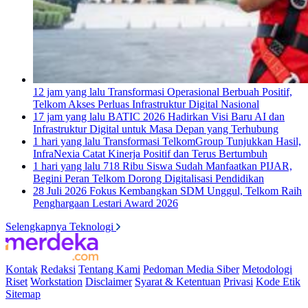
12 jam yang lalu
Transformasi Operasional Berbuah Positif,
Telkom Akses Perluas Infrastruktur Digital Nasional
17 jam yang lalu
BATIC 2026 Hadirkan Visi Baru AI dan
Infrastruktur Digital untuk Masa Depan yang Terhubung
1 hari yang lalu
Transformasi TelkomGroup Tunjukkan Hasil,
InfraNexia Catat Kinerja Positif dan Terus Bertumbuh
1 hari yang lalu
718 Ribu Siswa Sudah Manfaatkan PIJAR,
Begini Peran Telkom Dorong Digitalisasi Pendidikan
28 Juli 2026
Fokus Kembangkan SDM Unggul, Telkom Raih
Penghargaan Lestari Award 2026
Selengkapnya Teknologi
Kontak
Redaksi
Tentang Kami
Pedoman Media Siber
Metodologi
Riset
Workstation
Disclaimer
Syarat & Ketentuan
Privasi
Kode Etik
Sitemap