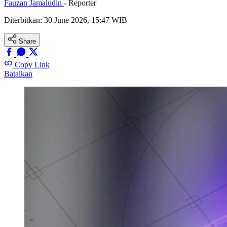
Fauzan Jamaludin
- Reporter
Diterbitkan:
30 June 2026, 15:47 WIB
Share
Copy Link
Batalkan