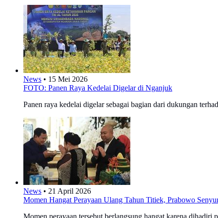
News
•
15 Mei 2026
FOTO: Panen Raya Kedelai Digelar di Nganjuk
Panen raya kedelai digelar sebagai bagian dari dukungan terh
News
•
21 April 2026
Momen Hangat Perayaan Ulang Tahun Titiek, Prabowo Seny
Momen perayaan tersebut berlangsung hangat karena dihadiri pu