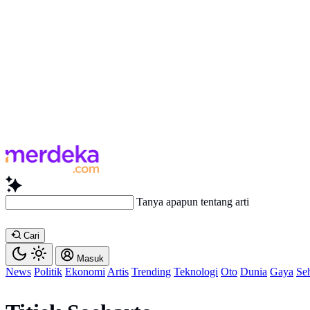
Tanya apapun tentang artikel ini...
Cari
Masuk
News
Politik
Ekonomi
Artis
Trending
Teknologi
Oto
Dunia
Gaya
Se