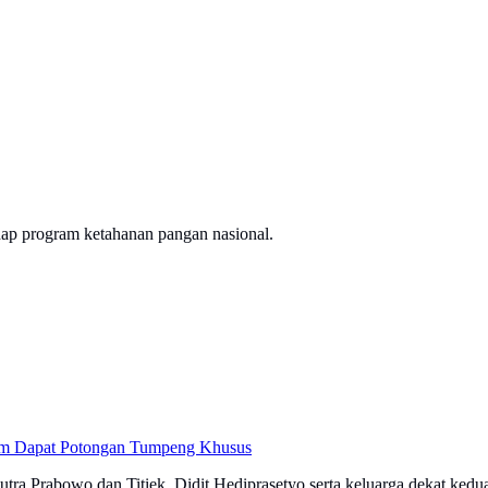
adap program ketahanan pangan nasional.
um Dapat Potongan Tumpeng Khusus
tra Prabowo dan Titiek, Didit Hediprasetyo serta keluarga dekat kedu