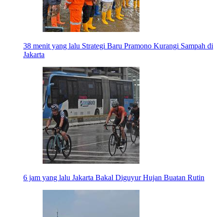
38 menit yang lalu
Strategi Baru Pramono Kurangi Sampah di
Jakarta
6 jam yang lalu
Jakarta Bakal Diguyur Hujan Buatan Rutin