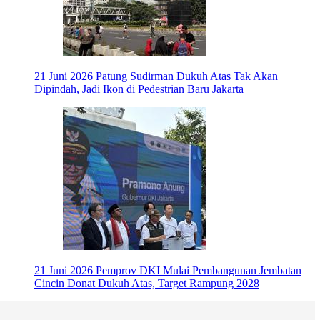
21 Juni 2026
Patung Sudirman Dukuh Atas Tak Akan
Dipindah, Jadi Ikon di Pedestrian Baru Jakarta
21 Juni 2026
Pemprov DKI Mulai Pembangunan Jembatan
Cincin Donat Dukuh Atas, Target Rampung 2028