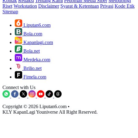
Kontak
Redaksi
Tentang Kami
Pedoman Media Siber
Metodologi
Riset
Workstation
Disclaimer
Syarat & Ketentuan
Privasi
Kode Etik
Sitemap
Liputan6.com
Bola.com
Kapanlagi.com
Bola.net
Merdeka.com
Brilio.net
Fimela.com
Connect with Us
Copyright © 2026 Liputan6.com
•
KLY KapanLagi Youniverse All Right Reserved.