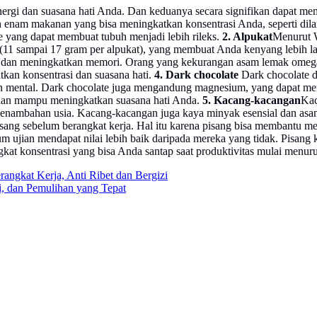
rgi dan suasana hati Anda. Dan keduanya secara signifikan dapat m
 enam makanan yang bisa meningkatkan konsentrasi Anda, seperti dila
ne yang dapat membuat tubuh menjadi lebih rileks.
2. Alpukat
Menurut W
t (11 sampai 17 gram per alpukat), yang membuat Anda kenyang lebih l
an meningkatkan memori. Orang yang kekurangan asam lemak omega-3
atkan konsentrasi dan suasana hati.
4. Dark chocolate
Dark chocolate d
 mental. Dark chocolate juga mengandung magnesium, yang dapat mem
 dan mampu meningkatkan suasana hati Anda.
5. Kacang-kacangan
Kac
 penambahan usia. Kacang-kacangan juga kaya minyak esensial dan asa
isang sebelum berangkat kerja. Hal itu karena pisang bisa membantu m
jian mendapat nilai lebih baik daripada mereka yang tidak. Pisang k
gkat konsentrasi yang bisa Anda santap saat produktivitas mulai menu
ngkat Kerja, Anti Ribet dan Bergizi
i, dan Pemulihan yang Tepat