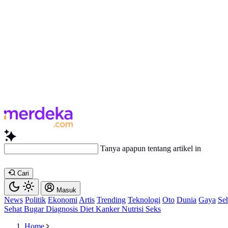
Tanya apapun tentang artikel ini.
Cari
Masuk
News
Politik
Ekonomi
Artis
Trending
Teknologi
Oto
Dunia
Gaya
Se
Sehat
Bugar
Diagnosis
Diet
Kanker
Nutrisi
Seks
Home