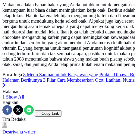
Makanan adalah bahan bakar yang Anda butuhkan untuk mengatur ene
kemampuan luar biasa dalam meningkatkan kerja otak. Berikut adalah
tetap fokus. Hal itu karena teh hijau mengandung kafein dan l'theani
berguna untuk mendukung kerja sel-sel otak. Alpukat juga kaya sera
mengandung asam lemak omega-3 yang dapat menyokong kerja otak d
hati, depresi dan mudah lelah. Ikan juga telah terbukti dapat meningk
chocolate mengandung kafein yang dapat meningkatkan kewaspadaan
endorfin dan serotonin, yang akan membuat Anda merasa lebih baik
vitamin E, yang berguna untuk mengatasi penurunan kognitif akibat
sedang terburu-buru dan tak sempat sarapan, pastikan untuk makan p
tahun 2008 menemukan bahwa siswa yang makan buah pisang sebelum u
otak, saraf, dan jantung Anda tetap prima.Inilah enam makanan penin
Baca Juga
8 Menu Sarapan untuk Karyawan yang Praktis Dibawa Bera
Halaman Berikutnya
3 Pilar Cara Membesarkan Otot: Latihan, Nutris
Halaman
1
Show All
Bagikan
Copy Link
Tim Redaksi
Destriyana
writer