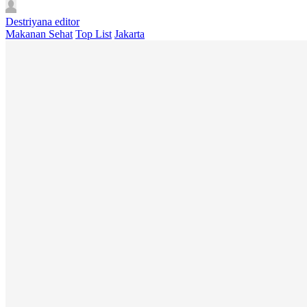
Destriyana
editor
Makanan Sehat
Top List
Jakarta