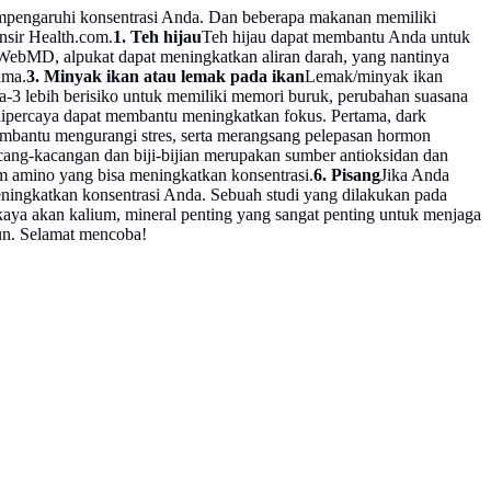
empengaruhi konsentrasi Anda. Dan beberapa makanan memiliki
nsir Health.com.
1. Teh hijau
Teh hijau dapat membantu Anda untuk
ebMD, alpukat dapat meningkatkan aliran darah, yang nantinya
ama.
3. Minyak ikan atau lemak pada ikan
Lemak/minyak ikan
 lebih berisiko untuk memiliki memori buruk, perubahan suasana
ipercaya dapat membantu meningkatkan fokus. Pertama, dark
bantu mengurangi stres, serta merangsang pelepasan hormon
ang-kacangan dan biji-bijian merupakan sumber antioksidan dan
m amino yang bisa meningkatkan konsentrasi.
6. Pisang
Jika Anda
eningkatkan konsentrasi Anda. Sebuah studi yang dilakukan pada
aya akan kalium, mineral penting yang sangat penting untuk menjaga
run. Selamat mencoba!