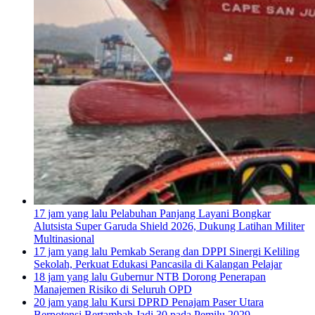
17 jam yang lalu
Pelabuhan Panjang Layani Bongkar
Alutsista Super Garuda Shield 2026, Dukung Latihan Militer
Multinasional
17 jam yang lalu
Pemkab Serang dan DPPI Sinergi Keliling
Sekolah, Perkuat Edukasi Pancasila di Kalangan Pelajar
18 jam yang lalu
Gubernur NTB Dorong Penerapan
Manajemen Risiko di Seluruh OPD
20 jam yang lalu
Kursi DPRD Penajam Paser Utara
Berpotensi Bertambah Jadi 30 pada Pemilu 2029