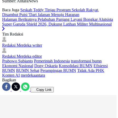
Sumber: AntaraNews
Baca Juga
Seskab Teddy Tinjau Program Sekolah Rakyat,
Disambut Puisi 'Dari Jalanan Menuju Harapan
Halaman Berikutnya
Pelabuhan Panjang Layani Bongkar Alutsista
Super Garuda Shield 2026, Dukung Latihan Militer Multinasional
Tim Redaksi
Redaksi Merdeka
writer
Redaksi Merdeka
editor
Prabowo Subianto
Pemerintah Indonesia
transformasi bumn
Ekonomi Nasional
Dony Oskaria
Konsolidasi BUMN
Efisiensi
BUMN
BUMN Sehat
Perampingan BUMN
Tidak Ada PHK
Konten AI
merdekaantara
Bagikan
Copy Link