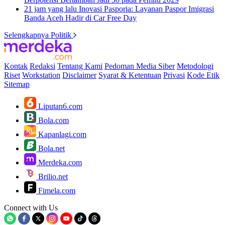
21 jam yang lalu
Inovasi Pasporia: Layanan Paspor Imigrasi
Banda Aceh Hadir di Car Free Day
Selengkapnya Politik
Kontak
Redaksi
Tentang Kami
Pedoman Media Siber
Metodologi
Riset
Workstation
Disclaimer
Syarat & Ketentuan
Privasi
Kode Etik
Sitemap
Liputan6.com
Bola.com
Kapanlagi.com
Bola.net
Merdeka.com
Brilio.net
Fimela.com
Connect with Us