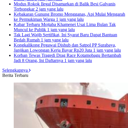
Modus Rokok Ilegal Disamarkan di Balik Besi Galvanis
Terbongkar
2 jam yang lalu
Kebakaran Gunung Bromo Mengganas, Api Mulai Mengarah
ke Permukiman Warga
1 jam yang lalu
Kabar Terbaru Mojtaba Khamenei Usai Lima Bulan Tak
Muncul ke Publik
1 jam yang lalu
Tak Lagi Wajib Sertifikat, Ini Syarat Baru Dapat Bantuan
Bedah Rumah
1 jam yang lalu
Kongkalikong Pegawai Dishub dan Satpol PP Surabaya,
Janjikan Lowongan Kerja Bayar Rp20 Juta
1 jam yang lalu
Korban Tewas Tragedi Drag Race Kotamobagu Bertambah
Jadi 8 Orang, Ini Daftarnya
1 jam yang lalu
Selengkapnya
Berita Terbaru