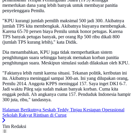
memerlukan dana yang lebih banyak untuk membayar panitia
penyelenggara Pemilu.
"KPU kurangi jumlah pemilih maksimal 500 jadi 300. Akibatnya
jumlah TPS kita membengkak. Akibatnya biayanya membengkak.
Karena 65-70 persen biaya Pemilu untuk honor petugas. Karena
TPS banyak petugas banyak, per orang Rp 500 ribu dikali 800
(jumlah TPS kurang lebih)," kata Didik.
Dia menambahkan, KPU juga tidak memperhatikan sistem
penghitungan suara sehingga banyak memakan korban panitia
penghitungan suara. Meskipun simulasi sudah dilakukan oleh KPU.
"Faktanya lebih rumit karena situasi. Tekanan politik, keributan ini
itu. Akibatnya meninggal sampai 300-an. Ini yang dilupakan orang,
Pemilu 2014. Anggota KPPS meninggal 157. Saya inget DKI 6-7.
Jadi waktu Pileg saja sudah makan banyak korban. Cuma kita
enggak peduli. Ah angkanya cuma 157. Penduduk Indonesia hampir
300 juta, ribu," tandasnya.
Halaman Berikutnya
Seskab Teddy Tinjau Kesiapan Operasional
Sekolah Rakyat Rintisan di Curug
Tim Redaksi