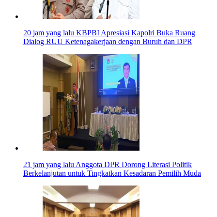
20 jam yang lalu
KBPBI Apresiasi Kapolri Buka Ruang
Dialog RUU Ketenagakerjaan dengan Buruh dan DPR
21 jam yang lalu
Anggota DPR Dorong Literasi Politik
Berkelanjutan untuk Tingkatkan Kesadaran Pemilih Muda