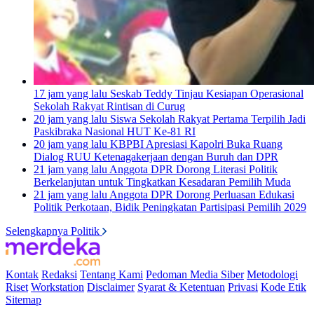
17 jam yang lalu
Seskab Teddy Tinjau Kesiapan Operasional
Sekolah Rakyat Rintisan di Curug
20 jam yang lalu
Siswa Sekolah Rakyat Pertama Terpilih Jadi
Paskibraka Nasional HUT Ke-81 RI
20 jam yang lalu
KBPBI Apresiasi Kapolri Buka Ruang
Dialog RUU Ketenagakerjaan dengan Buruh dan DPR
21 jam yang lalu
Anggota DPR Dorong Literasi Politik
Berkelanjutan untuk Tingkatkan Kesadaran Pemilih Muda
21 jam yang lalu
Anggota DPR Dorong Perluasan Edukasi
Politik Perkotaan, Bidik Peningkatan Partisipasi Pemilih 2029
Selengkapnya Politik
Kontak
Redaksi
Tentang Kami
Pedoman Media Siber
Metodologi
Riset
Workstation
Disclaimer
Syarat & Ketentuan
Privasi
Kode Etik
Sitemap