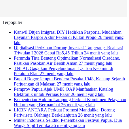
Terpopuler
Kanwil Ditjen Imigrasi DIY Hadirkan Pasporia, Mudahkan
Layanan Paspor Akhir Pekan di Kulon Progo
26 menit yang
lalu
Digitalisasi Perizinan Dorong Investasi Tangerang, Realisasi
Triwulan I 2026 Capai Rp5,45 Triliun
24 menit yang lalu
Perumda Tirta Benteng Optimalkan Normalisasi Cisadane,
Pastikan Pasokan Air Bersih Aman
27 menit yang lalu
TNI AL Gagalkan Penyelundupan 1,3 Ton Ketamin di
Perairan Riau
27 menit yang lalu
Bupati Bogor Jemput Bendera Pusaka 1948, Kenang Sejarah
Perjuangan di Malasari
27 menit yang lalu
Pemprov Papua Ajak UMK OAP Manfaatkan Katalog
Elektronik untuk Perluas Pasar
26 menit yang lalu
Kementerian Hukum Lampung Perkuat Komitmen Pelayanan
Hukum yang Bermanfaat
26 menit yang lalu
LKBN ANTARA Perkuat Promosi Mandalika, Dorong
Pariwisata Olahraga Berkelanjutan
26 menit yang lalu
Militer Indonesia Selidiki Penembakan Festival Papua, Dua
Warga Sipil Terluka
26 menit yang lalu