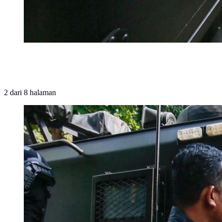
2
dari
8
halaman