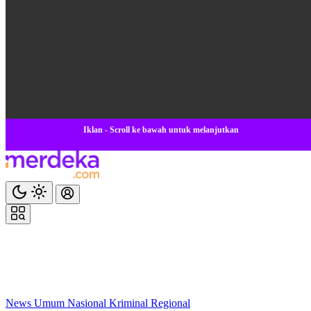
Iklan - Scroll ke bawah untuk melanjutkan
News
Umum
Nasional
Kriminal
Regional