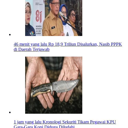
46 menit yang lalu
Rp 18,9 Triliun Disalurkan, Nasib PPPK
di Daerah Terjawab
1 jam yang lalu
Kronologi Sekuriti Tikam Pegawai KPU
Gara-Gara Kopi Diduga Diludahi