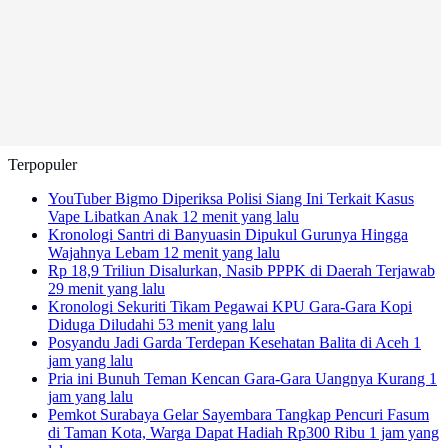
Terpopuler
YouTuber Bigmo Diperiksa Polisi Siang Ini Terkait Kasus
Vape Libatkan Anak
12 menit yang lalu
Kronologi Santri di Banyuasin Dipukul Gurunya Hingga
Wajahnya Lebam
12 menit yang lalu
Rp 18,9 Triliun Disalurkan, Nasib PPPK di Daerah Terjawab
29 menit yang lalu
Kronologi Sekuriti Tikam Pegawai KPU Gara-Gara Kopi
Diduga Diludahi
53 menit yang lalu
Posyandu Jadi Garda Terdepan Kesehatan Balita di Aceh
1
jam yang lalu
Pria ini Bunuh Teman Kencan Gara-Gara Uangnya Kurang
1
jam yang lalu
Pemkot Surabaya Gelar Sayembara Tangkap Pencuri Fasum
di Taman Kota, Warga Dapat Hadiah Rp300 Ribu
1 jam yang