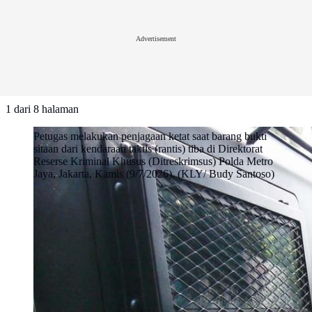
Advertisement
1
dari
8
halaman
Petugas melakukan penjagaan ketat saat barang bukti
sitaan dari kendaraan taktis (rantis) tiba di Direktorat
Reserse Kriminal Khusus (Ditreskrimsus) Polda Metro
Jaya, Jakarta, Kamis (9/7/2026). (KLY/ Budy Santoso)