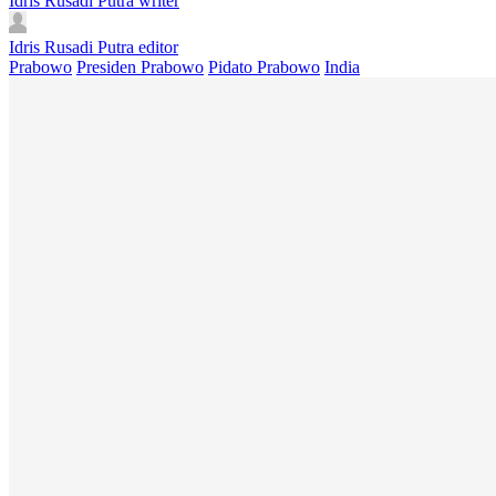
Idris Rusadi Putra
writer
Idris Rusadi Putra
editor
Prabowo
Presiden Prabowo
Pidato Prabowo
India