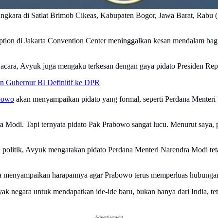
kara di Satlat Brimob Cikeas, Kabupaten Bogor, Jawa Barat, Rabu (1/
ion di Jakarta Convention Center meninggalkan kesan mendalam bagi
cara, Avyuk juga mengaku terkesan dengan gaya pidato Presiden Rep
 Gubernur BI Definitif ke DPR
abowo
akan menyampaikan pidato yang formal, seperti Perdana Menteri 
ra Modi. Tapi ternyata pidato Pak Prabowo sangat lucu. Menurut saya, p
litik, Avyuk mengatakan pidato Perdana Menteri Narendra Modi tetap
a menyampaikan harapannya agar Prabowo terus memperluas hubungan I
 negara untuk mendapatkan ide-ide baru, bukan hanya dari India, teta
Advertisement