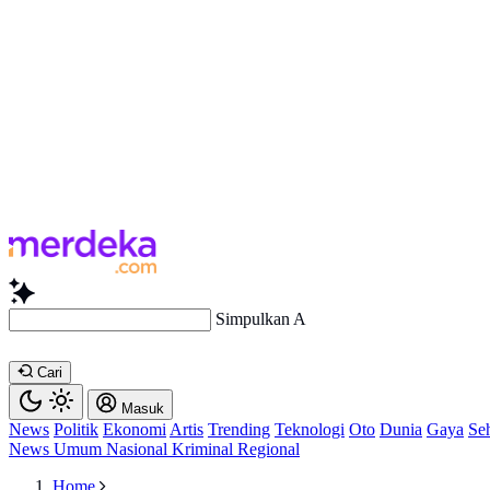
Simpulkan Artikel Ini...
Cari
Masuk
News
Politik
Ekonomi
Artis
Trending
Teknologi
Oto
Dunia
Gaya
Se
News
Umum
Nasional
Kriminal
Regional
Home