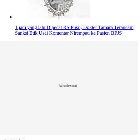
1 jam yang lalu
Dipecat RS Pusri, Dokter Tamara Terancam
Sanksi Etik Usai Komentar Nirempati ke Pasien BPJS
Advertisement