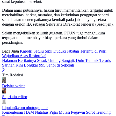
surat keputusan tersebut.
Dalam amar putusannya, hakim turut memerintahkan tergugat untuk
merehabilitasi harkat, martabat, dan kedudukan penggugat seperti
semula atau menempatkannya kembali pada jabatan yang setara
dengan eselon IIA sebagai Sekretaris Direktorat Jenderal (Sesditjen).
Selain mengabulkan seluruh gugatan, PTUN juga menghukum
tergugat untuk membayar biaya perkara yang timbul dalam
persidangan.
Baca Juga
Kapolri Setuju Sipil Duduki Jabatan Tertentu di Polri,
Wujudkan Asas Resiprokal
Halaman Berikutnya
Sosok Untung Sangaji, Dulu Tembak Teroris
Sarinah Kini Bongkar 995 Senpi di Sekolah
Tim Redaksi
Delvira
writer
Supriatin
editor
Liputan6.com
photographer
Kementerian HAM
Natalius Pigai
Mutasi Pegawai
Sorot
Trending