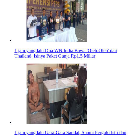
1 jam yang lalu
Dua WN India Bawa 'Oleh-Oleh' dari
Thailand, Isinya Paket Ganja Rp1,5 Miliar
1 jam yang lalu
Gara-Gara Sandal, Suami Pergoki Istri dan