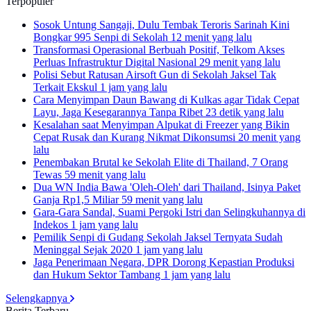
Terpopuler
Sosok Untung Sangaji, Dulu Tembak Teroris Sarinah Kini
Bongkar 995 Senpi di Sekolah
12 menit yang lalu
Transformasi Operasional Berbuah Positif, Telkom Akses
Perluas Infrastruktur Digital Nasional
29 menit yang lalu
Polisi Sebut Ratusan Airsoft Gun di Sekolah Jaksel Tak
Terkait Ekskul
1 jam yang lalu
Cara Menyimpan Daun Bawang di Kulkas agar Tidak Cepat
Layu, Jaga Kesegarannya Tanpa Ribet
23 detik yang lalu
Kesalahan saat Menyimpan Alpukat di Freezer yang Bikin
Cepat Rusak dan Kurang Nikmat Dikonsumsi
20 menit yang
lalu
Penembakan Brutal ke Sekolah Elite di Thailand, 7 Orang
Tewas
59 menit yang lalu
Dua WN India Bawa 'Oleh-Oleh' dari Thailand, Isinya Paket
Ganja Rp1,5 Miliar
59 menit yang lalu
Gara-Gara Sandal, Suami Pergoki Istri dan Selingkuhannya di
Indekos
1 jam yang lalu
Pemilik Senpi di Gudang Sekolah Jaksel Ternyata Sudah
Meninggal Sejak 2020
1 jam yang lalu
Jaga Penerimaan Negara, DPR Dorong Kepastian Produksi
dan Hukum Sektor Tambang
1 jam yang lalu
Selengkapnya
Berita Terbaru