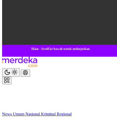
Iklan - Scroll ke bawah untuk melanjutkan
News
Umum
Nasional
Kriminal
Regional