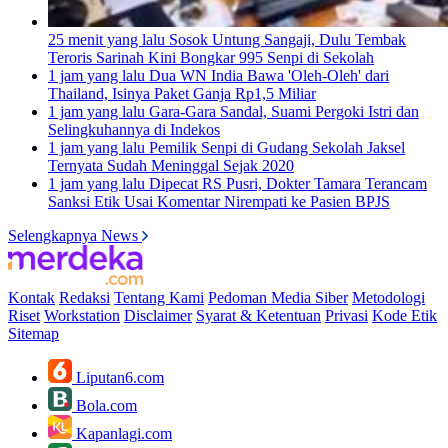
25 menit yang lalu
Sosok Untung Sangaji, Dulu Tembak
Teroris Sarinah Kini Bongkar 995 Senpi di Sekolah
1 jam yang lalu
Dua WN India Bawa 'Oleh-Oleh' dari
Thailand, Isinya Paket Ganja Rp1,5 Miliar
1 jam yang lalu
Gara-Gara Sandal, Suami Pergoki Istri dan
Selingkuhannya di Indekos
1 jam yang lalu
Pemilik Senpi di Gudang Sekolah Jaksel
Ternyata Sudah Meninggal Sejak 2020
1 jam yang lalu
Dipecat RS Pusri, Dokter Tamara Terancam
Sanksi Etik Usai Komentar Nirempati ke Pasien BPJS
Selengkapnya News
Kontak
Redaksi
Tentang Kami
Pedoman Media Siber
Metodologi
Riset
Workstation
Disclaimer
Syarat & Ketentuan
Privasi
Kode Etik
Sitemap
Liputan6.com
Bola.com
Kapanlagi.com