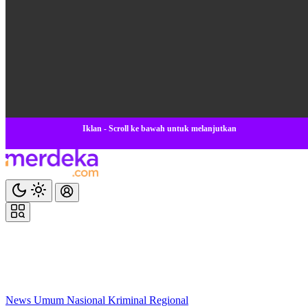
Iklan - Scroll ke bawah untuk melanjutkan
News
Umum
Nasional
Kriminal
Regional