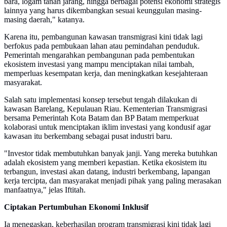
bara, logam tanah jarang, hingga berbagai potensi ekonomi strategis
lainnya yang harus dikembangkan sesuai keunggulan masing-
masing daerah," katanya.
Karena itu, pembangunan kawasan transmigrasi kini tidak lagi
berfokus pada pembukaan lahan atau pemindahan penduduk.
Pemerintah mengarahkan pembangunan pada pembentukan
ekosistem investasi yang mampu menciptakan nilai tambah,
memperluas kesempatan kerja, dan meningkatkan kesejahteraan
masyarakat.
Salah satu implementasi konsep tersebut tengah dilakukan di
kawasan Barelang, Kepulauan Riau. Kementerian Transmigrasi
bersama Pemerintah Kota Batam dan BP Batam memperkuat
kolaborasi untuk menciptakan iklim investasi yang kondusif agar
kawasan itu berkembang sebagai pusat industri baru.
"Investor tidak membutuhkan banyak janji. Yang mereka butuhkan
adalah ekosistem yang memberi kepastian. Ketika ekosistem itu
terbangun, investasi akan datang, industri berkembang, lapangan
kerja tercipta, dan masyarakat menjadi pihak yang paling merasakan
manfaatnya," jelas Iftitah.
Ciptakan Pertumbuhan Ekonomi Inklusif
Ia menegaskan, keberhasilan program transmigrasi kini tidak lagi