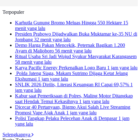
Terpopuler
Karhutla Gunung Bromo Meluas Hingga 550 Hektare
15
menit yang lalu
Presiden Prabowo Dijadwalkan Buka Muktamar ke-35 NU di
Jombang
32 menit yang lalu
Demo Harga Pakan Mencekik, Peternak Bagikan 1.200
Ayam di Malioboro
56 menit yang lalu
Ritual Usaba Sri Jadi Wujud Syukur Masyarakat Karangasem
58 menit yang lalu
Karya Pacific Energy Perkenalkan Logo Baru
1 jam yang lalu
Polda Jateng Siaga, Makam Sutrimo Dijaga Ketat Jelang
Ekshumasi
1 jam yang lalu
SNLIK 2026 Dirilis, Literasi Keuangan RI Capai 69,57%
1
jam yang lalu
Kabur saat Pemeriksaan di Polres, Maling Motor Ditangkap
saat Hendak Temui Kekasihnya
1 jam yang lalu
Dicecar 40 Pertanyaan, Bigmo Akui Salah Live Streaming
Promosi Vape Ajak Anak
1 jam yang lalu
Polisi Tangkap Pelaku Pelecehan Anak di Denpasar
1 jam
yang lalu
Selengkapnya