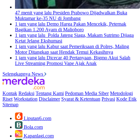
47 menit yang lalu
Presiden Prabowo Dijadwalkan Buka
Muktamar ke-35 NU di Jombang
1 jam yang lalu
Demo Harga Pakan Mencekik, Peternak
Bagikan 1.200 Ayam di Malioboro
1 jam yang lalu
Polda Jateng Siaga, Makam Sutrimo Dijaga
Ketat Jelang Ekshumasi
1 jam yang lalu
Kabur saat Pemeriksaan di Polres, Maling
Motor Ditangkap saat Hendak Temui Kekasihnya
1 jam yang lalu
Dicecar 40 Pertanyaan, Bigmo Akui Salah
Live Streaming Promosi Vape Ajak Anak
Selengkapnya News
Kontak
Redaksi
Tentang Kami
Pedoman Media Siber
Metodologi
Riset
Workstation
Disclaimer
Syarat & Ketentuan
Privasi
Kode Etik
Sitemap
Liputan6.com
Bola.com
Kapanlagi.com