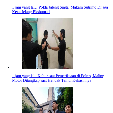
1 jam yang lalu
Polda Jateng Siaga, Makam Sutrimo Dijaga
Ketat Jelang Ekshumasi
1 jam yang lalu
Kabur saat Pemeriksaan di Polres, Maling
Motor Ditangkap saat Hendak Temui Kekasihnya