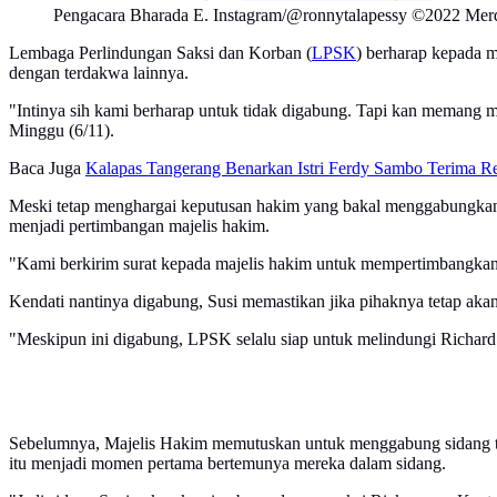
Pengacara Bharada E. Instagram/@ronnytalapessy ©2022 Me
Lembaga Perlindungan Saksi dan Korban (
LPSK
) berharap kepada m
dengan terdakwa lainnya.
"Intinya sih kami berharap untuk tidak digabung. Tapi kan memang 
Minggu (6/11).
Baca Juga
Kalapas Tangerang Benarkan Istri Ferdy Sambo Terima R
Meski tetap menghargai keputusan hakim yang bakal menggabungkan
menjadi pertimbangan majelis hakim.
"Kami berkirim surat kepada majelis hakim untuk mempertimbangkan su
Kendati nantinya digabung, Susi memastikan jika pihaknya tetap aka
"Meskipun ini digabung, LPSK selalu siap untuk melindungi Richard 
Sebelumnya, Majelis Hakim memutuskan untuk menggabung sidang terh
itu menjadi momen pertama bertemunya mereka dalam sidang.