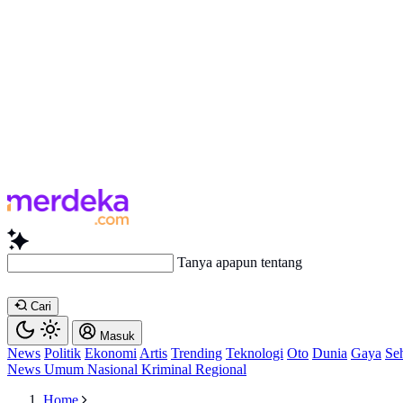
Tanya apapun tentang artikel in
Cari
Masuk
News
Politik
Ekonomi
Artis
Trending
Teknologi
Oto
Dunia
Gaya
Se
News
Umum
Nasional
Kriminal
Regional
Home