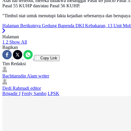
Atas hal tersebut, mereka didakwa melanggar Pasal 49 juncto Pasal 
Pasal 55 KUHP dan/atau Pasal 56 KUHP.
"Timbul niat untuk menutupi fakta kejadian sebenarnya dan berupaya 
Halaman Berikutnya
Gedung Bapenda DKI Kebakaran, 13 Unit Mobi
Halaman
1
2
Show All
Bagikan
Copy Link
Tim Redaksi
Bachtiarudin Alam
writer
Dedi Rahmadi
editor
Brigadir J
Ferdy Sambo
LPSK