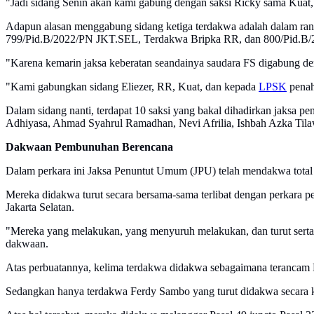
"Jadi sidang Senin akan kami gabung dengan saksi Ricky sama Kuat,
Adapun alasan menggabung sidang ketiga terdakwa adalah dalam ran
799/Pid.B/2022/PN JKT.SEL, Terdakwa Bripka RR, dan 800/Pid.B/
"Karena kemarin jaksa keberatan seandainya saudara FS digabung de
"Kami gabungkan sidang Eliezer, RR, Kuat, dan kepada
LPSK
penah
Dalam sidang nanti, terdapat 10 saksi yang bakal dihadirkan jaksa p
Adhiyasa, Ahmad Syahrul Ramadhan, Nevi Afrilia, Ishbah Azka Tila
Dakwaan Pembunuhan Berencana
Dalam perkara ini Jaksa Penuntut Umum (JPU) telah mendakwa total 
Mereka didakwa turut secara bersama-sama terlibat dengan perkara
Jakarta Selatan.
"Mereka yang melakukan, yang menyuruh melakukan, dan turut serta m
dakwaan.
Atas perbuatannya, kelima terdakwa didakwa sebagaimana terancam
Sedangkan hanya terdakwa Ferdy Sambo yang turut didakwa secara ku