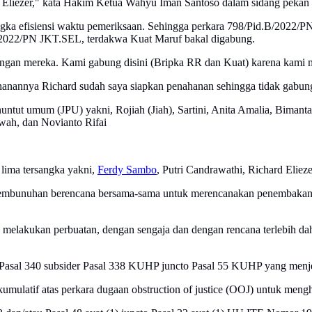
 Eliezer," kata Hakim Ketua Wahyu Iman Santoso dalam sidang pekan 
gka efisiensi waktu pemeriksaan. Sehingga perkara 798/Pid.B/2022/
2022/PN JKT.SEL, terdakwa Kuat Maruf bakal digabung.
ngan mereka. Kami gabung disini (Bripka RR dan Kuat) karena kami m
anannya Richard sudah saya siapkan penahanan sehingga tidak gabung
enuntut umum (JPU) yakni, Rojiah (Jiah), Sartini, Anita Amalia, Biman
wah, dan Novianto Rifai
lima tersangka yakni,
Ferdy Sambo
, Putri Candrawathi, Richard Eliez
 pembunuhan berencana bersama-sama untuk merencanakan penembakan 
elakukan perbuatan, dengan sengaja dan dengan rencana terlebih dahu
 Pasal 340 subsider Pasal 338 KUHP juncto Pasal 55 KUHP yang men
mulatif atas perkara dugaan obstruction of justice (OOJ) untuk men