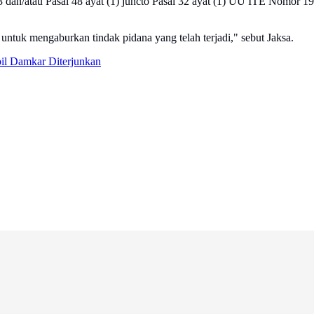
33 dan/atau Pasal 48 ayat (1) juncto Pasal 32 ayat (1) UU ITE Nomor 
untuk mengaburkan tindak pidana yang telah terjadi," sebut Jaksa.
l Damkar Diterjunkan