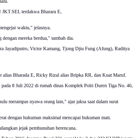
lalu.
PN JKT.SEL terdakwa Bharara E,
engejar waktu," jelasnya.
 dengan mereka berdua," tambah dia.
tara Jayadiputro, Victor Kamang, Tjong Djiu Fung (Afung), Raditya
er alias Bharada E, Ricky Rizal alias Bripka RR, dan Kuat Maruf.
pada 8 Juli 2022 di rumah dinas Komplek Polri Duren Tiga No. 46,
lu merampas nyawa orang lain," ujar jaksa saat dalam surat
jerat dengan hukuman maksimal mencapai hukuman mati.
ghilangkan jejak pembunuhan berencana.