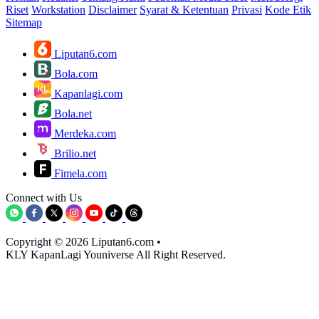
Riset
Workstation
Disclaimer
Syarat & Ketentuan
Privasi
Kode Etik
Sitemap
Liputan6.com
Bola.com
Kapanlagi.com
Bola.net
Merdeka.com
Brilio.net
Fimela.com
Connect with Us
Copyright © 2026 Liputan6.com
•
KLY KapanLagi Youniverse All Right Reserved.