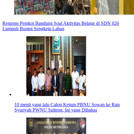
Respons Pemkot Bandung Soal Aktivitas Belajar di SDN 026
Lumpuh Buntut Sengketa Lahan
10 menit yang lalu
Calon Ketum PBNU Sowan ke Rais
Syuriyah PWNU Sulteng, Ini yang Dibahas