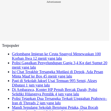
Advertisement
Terpopuler
Gelombang Imigran ke Ceuta Spanyol Menewaskan 100
Korban Jiwa
12 menit yang lalu
Polisi Gagalkan Penyelundupan Ganja 3,4 Kg dari Sumut
20
menit yang lalu
Isi Chat Terakhir Tersangka Mutilasi di Depok, Ada Pesan
Minta Maaf ke Bos
45 menit yang lalu
Pagi di Sekolah Jaksel Usai Temuan 995 Senpi, Akses
Dibatasi
1 jam yang lalu
Di Ambarawa, Konter HP Penuh Bercak Darah; Polisi
Selidiki Hilangnya Pemilik
4 jam yang lalu
Polisi Tetapkan Dua Tersangka Terkait Unggahan Prabowo–
Iran di Threads
2 jam yang lalu
Mandi Sepulang Sekolah Berujung Petaka, Dua Bocah