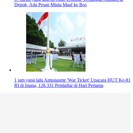
Depok, Ada Pesan Minta Maaf ke Bos
1 jam yang lalu
Antusiasme 'War Ticket' Upacara HUT Ke-81
RI di Istana, 128.331 Pendaftar di Hari Pertama