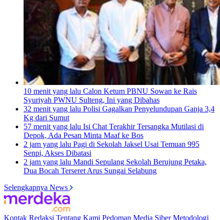
10 menit yang lalu
Calon Ketum PBNU Sowan ke Rais
Syuriyah PWNU Sulteng, Ini yang Dibahas
32 menit yang lalu
Polisi Gagalkan Penyelundupan Ganja 3,4
Kg dari Sumut
57 menit yang lalu
Isi Chat Terakhir Tersangka Mutilasi di
Depok, Ada Pesan Minta Maaf ke Bos
2 jam yang lalu
Pagi di Sekolah Jaksel Usai Temuan 995
Senpi, Akses Dibatasi
2 jam yang lalu
Mandi Sepulang Sekolah Berujung Petaka,
Dua Bocah Terseret Arus Sungai Selabung
Selengkapnya News
Kontak
Redaksi
Tentang Kami
Pedoman Media Siber
Metodologi