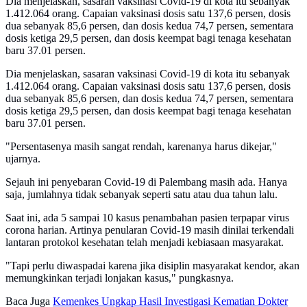
Dia menjelaskan, sasaran vaksinasi Covid-19 di kota itu sebanyak
1.412.064 orang. Capaian vaksinasi dosis satu 137,6 persen, dosis
dua sebanyak 85,6 persen, dan dosis kedua 74,7 persen, sementara
dosis ketiga 29,5 persen, dan dosis keempat bagi tenaga kesehatan
baru 37.01 persen.
Dia menjelaskan, sasaran vaksinasi Covid-19 di kota itu sebanyak
1.412.064 orang. Capaian vaksinasi dosis satu 137,6 persen, dosis
dua sebanyak 85,6 persen, dan dosis kedua 74,7 persen, sementara
dosis ketiga 29,5 persen, dan dosis keempat bagi tenaga kesehatan
baru 37.01 persen.
"Persentasenya masih sangat rendah, karenanya harus dikejar,"
ujarnya.
Sejauh ini penyebaran Covid-19 di Palembang masih ada. Hanya
saja, jumlahnya tidak sebanyak seperti satu atau dua tahun lalu.
Saat ini, ada 5 sampai 10 kasus penambahan pasien terpapar virus
corona harian. Artinya penularan Covid-19 masih dinilai terkendali
lantaran protokol kesehatan telah menjadi kebiasaan masyarakat.
"Tapi perlu diwaspadai karena jika disiplin masyarakat kendor, akan
memungkinkan terjadi lonjakan kasus," pungkasnya.
Baca Juga
Kemenkes Ungkap Hasil Investigasi Kematian Dokter