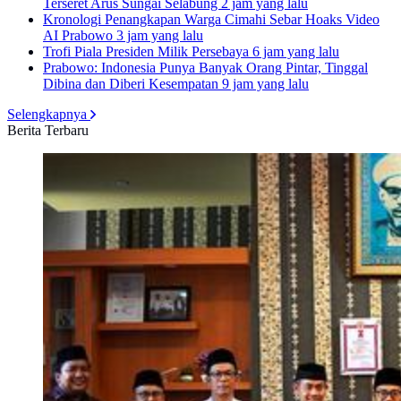
Terseret Arus Sungai Selabung
2 jam yang lalu
Kronologi Penangkapan Warga Cimahi Sebar Hoaks Video
AI Prabowo
3 jam yang lalu
Trofi Piala Presiden Milik Persebaya
6 jam yang lalu
Prabowo: Indonesia Punya Banyak Orang Pintar, Tinggal
Dibina dan Diberi Kesempatan
9 jam yang lalu
Selengkapnya
Berita Terbaru