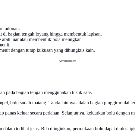
ian adonan.
at di bagian tengah loyang hingga membentuk lapisan.
 arah luar atau membentuk pola melingkar.
menit.
menit dengan tutup kukusan yang dibungkus kain.
Advertisement
aan pada bagian tengah menggunakan tusuk sate.
pel, bolu sudah matang. Tanda lainnya adalah bagian pinggir mulai te
p panas keluar secara perlahan. Selanjutnya, keluarkan bolu dengan me
alam terlihat jelas. Bila diinginkan, permukaan bolu dapat dioles tipi