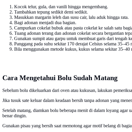
Kocok telur, gula, dan vanili hingga mengembang.
Tambahkan tepung sedikit demi sedikit.
Masukkan margarin leleh dan susu cair, lalu aduk hingga rata.
Bagi adonan menjadi dua bagian.
Campurkan cokelat bubuk atau pasta cokelat ke salah satu bag
Tuang adonan terang dan adonan cokelat secara bergantian tep
Gunakan sumpit atau garpu untuk membuat garis dari tengah ke
Panggang pada suhu sekitar 170 derajat Celsius selama 35–45 
Bila menggunakan metode kukus, kukus selama sekitar 35–40 
Cara Mengetahui Bolu Sudah Matang
Sebelum bolu dikeluarkan dari oven atau kukusan, lakukan pemeriks
Jika tusuk sate keluar dalam keadaan bersih tanpa adonan yang menem
Setelah matang, diamkan bolu beberapa menit di dalam loyang agar ua
benar dingin.
Gunakan pisau yang bersih saat memotong agar motif belang di bagian d