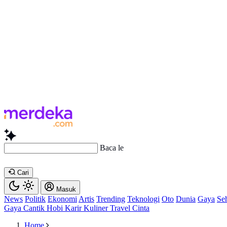
Baca lebih cepat...
Cari
Masuk
News
Politik
Ekonomi
Artis
Trending
Teknologi
Oto
Dunia
Gaya
Se
Gaya
Cantik
Hobi
Karir
Kuliner
Travel
Cinta
Home