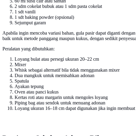
60 ml susu cair atau santan
2 sdm cokelat bubuk atau 1 sdm pasta cokelat
1 sdt vanili
1 sdt baking powder (opsional)
Sejumput garam
Apabila ingin mencoba variasi bahan, gula pasir dapat diganti denga
baik untuk metode panggang maupun kukus, dengan sedikit penyesuaia
Peralatan yang dibutuhkan:
Loyang bulat atau persegi ukuran 20–22 cm
Mixer
Whisk sebagai alternatif bila tidak menggunakan mixer
Dua mangkuk untuk memisahkan adonan
Spatula
Ayakan tepung
Oven atau panci kukus
Kertas roti atau margarin untuk mengoles loyang
Piping bag atau sendok untuk menuang adonan
Loyang ukuran 16–18 cm dapat digunakan jika ingin membuat p