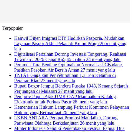
Terpopuler
Kanwil Ditjen Imigrasi DIY Hadirkan Pasporia, Mudahkan
Layanan Paspor Akhir Pekan di Kulon Progo
26 menit yang
lalu
Digitalisasi Perizinan Dorong Investasi Tangerang, Realisasi
Triwulan I 2026 Capai Rp5,45 Triliun
24 menit yang lalu
Perumda Tirta Benteng Optimalkan Normalisasi Cisadane,
Pastikan Pasokan Air Bersih Aman
27 menit yang lalu
TNI AL Gagalkan Penyelundupan 1,3 Ton Ketamin di
Perairan Riau
27 menit yang lalu
Bupati Bogor Jemput Bendera Pusaka 1948, Kenang Sejarah
Perjuangan di Malasari
27 menit yang lalu
Pemprov Papua Ajak UMK OAP Manfaatkan Katalog
Elektronik untuk Perluas Pasar
26 menit yang lalu
Kementerian Hukum Lampung Perkuat Komitmen Pelayanan
Hukum yang Bermanfaat
26 menit yang lalu
LKBN ANTARA Perkuat Promosi Mandalika, Dorong
Pariwisata Olahraga Berkelanjutan
26 menit yang lalu
Militer Indonesia Selidiki Penembakan Festival Papua, Dua