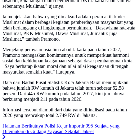
disadari, kaki tangan utama Pemerintah DKI Jakarta salah satunya
sebenarnya Muslimat," ujarnya.
Ia menjelaskan bahwa yang dimaksud adalah peran aktif kader
Muslimat dalam berbagai kegiatan pemberdayaan masyarakat yang
telah berlangsung di lingkungan permukiman. "Dasawisma rata-rata
Muslimat, PKK Muslimat, Dawis Muslimat, Jumantik juga
Muslimat," tambah Pramono.
Menjelang perayaan usia lima abad Jakarta pada tahun 2027,
Pramono menegaskan komitmennya untuk memperkuat harmoni
sosial dan kehidupan keagamaan sebagai dasar pembangunan kota.
"Saya berharap ikatan moral dan nilai-nilai keagamaan di tengah
masyarakat semakin kuat," harapnya.
Data dari Badan Pusat Statistik Kota Jakarta Barat menunjukkan
bahwa jumlah RW kumuh di Jakarta telah turun sebesar 52,58
persen. Dari 445 RW kumuh pada tahun 2017, kini jumlahnya
berkurang menjadi 211 pada tahun 2026.
Informasi tersebut diambil dari data yang difinalisasi pada tahun
2026 yang mencakup total 2.749 RW di Jakarta.
Halaman Berikutnya
Polisi Kejar Importir 995 Senjata yang
Ditemukan di Gudang Yayasan Sekolah Jaksel