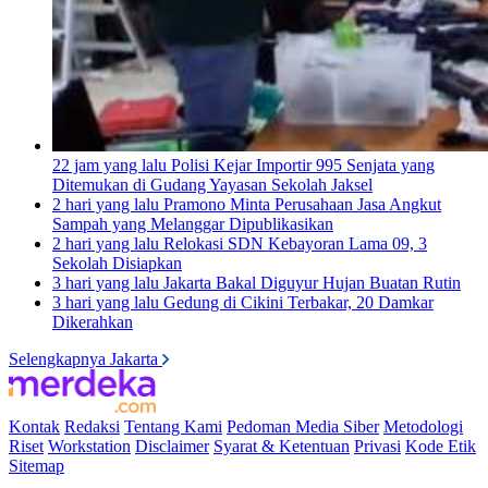
22 jam yang lalu
Polisi Kejar Importir 995 Senjata yang
Ditemukan di Gudang Yayasan Sekolah Jaksel
2 hari yang lalu
Pramono Minta Perusahaan Jasa Angkut
Sampah yang Melanggar Dipublikasikan
2 hari yang lalu
Relokasi SDN Kebayoran Lama 09, 3
Sekolah Disiapkan
3 hari yang lalu
Jakarta Bakal Diguyur Hujan Buatan Rutin
3 hari yang lalu
Gedung di Cikini Terbakar, 20 Damkar
Dikerahkan
Selengkapnya Jakarta
Kontak
Redaksi
Tentang Kami
Pedoman Media Siber
Metodologi
Riset
Workstation
Disclaimer
Syarat & Ketentuan
Privasi
Kode Etik
Sitemap