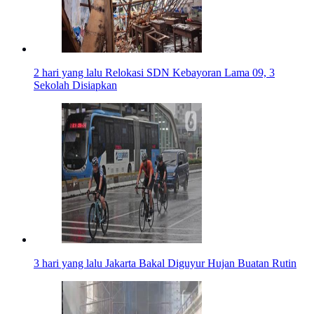
2 hari yang lalu
Relokasi SDN Kebayoran Lama 09, 3
Sekolah Disiapkan
3 hari yang lalu
Jakarta Bakal Diguyur Hujan Buatan Rutin