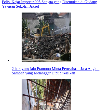
Polisi Kejar Importir 995 Senjata yang Ditemukan di Gudang
Yayasan Sekolah Jaksel
2 hari yang lalu
Pramono Minta Perusahaan Jasa Angkut
Sampah yang Melanggar Dipublikasikan