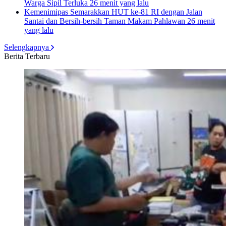
Warga Sipil Terluka
26 menit yang lalu
Kemenimipas Semarakkan HUT ke-81 RI dengan Jalan
Santai dan Bersih-bersih Taman Makam Pahlawan
26 menit
yang lalu
Selengkapnya
Berita Terbaru