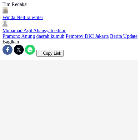
Tim Redaksi
Winda Nelfira
writer
Muhamad Agil Aliansyah
editor
Pramono Anung
daerah kumuh
Pemprov DKI Jakarta
Berita Update
Bagikan
Copy Link