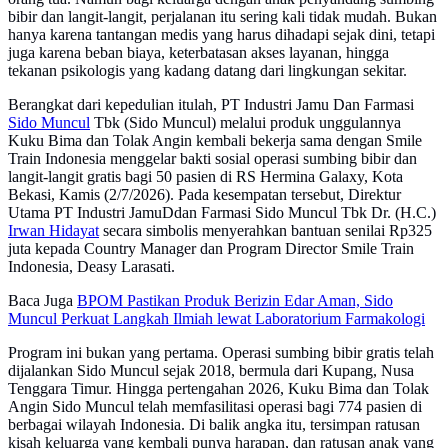
bibir dan langit-langit, perjalanan itu sering kali tidak mudah. Bukan
hanya karena tantangan medis yang harus dihadapi sejak dini, tetapi
juga karena beban biaya, keterbatasan akses layanan, hingga
tekanan psikologis yang kadang datang dari lingkungan sekitar.
Berangkat dari kepedulian itulah, PT Industri Jamu Dan Farmasi
Sido Muncul
Tbk (Sido Muncul) melalui produk unggulannya
Kuku Bima dan Tolak Angin kembali bekerja sama dengan Smile
Train Indonesia menggelar bakti sosial operasi sumbing bibir dan
langit-langit gratis bagi 50 pasien di RS Hermina Galaxy, Kota
Bekasi, Kamis (2/7/2026). Pada kesempatan tersebut, Direktur
Utama PT Industri JamuDdan Farmasi Sido Muncul Tbk Dr. (H.C.)
Irwan Hidayat
secara simbolis menyerahkan bantuan senilai Rp325
juta kepada Country Manager dan Program Director Smile Train
Indonesia, Deasy Larasati.
Baca Juga
BPOM Pastikan Produk Berizin Edar Aman, Sido
Muncul Perkuat Langkah Ilmiah lewat Laboratorium Farmakologi
Program ini bukan yang pertama. Operasi sumbing bibir gratis telah
dijalankan Sido Muncul sejak 2018, bermula dari Kupang, Nusa
Tenggara Timur. Hingga pertengahan 2026, Kuku Bima dan Tolak
Angin Sido Muncul telah memfasilitasi operasi bagi 774 pasien di
berbagai wilayah Indonesia. Di balik angka itu, tersimpan ratusan
kisah keluarga yang kembali punya harapan, dan ratusan anak yang