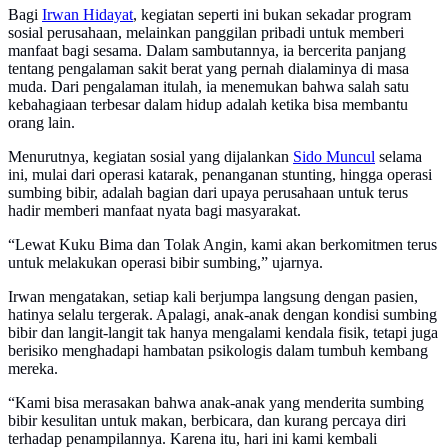
Bagi
Irwan Hidayat
, kegiatan seperti ini bukan sekadar program
sosial perusahaan, melainkan panggilan pribadi untuk memberi
manfaat bagi sesama. Dalam sambutannya, ia bercerita panjang
tentang pengalaman sakit berat yang pernah dialaminya di masa
muda. Dari pengalaman itulah, ia menemukan bahwa salah satu
kebahagiaan terbesar dalam hidup adalah ketika bisa membantu
orang lain.
Menurutnya, kegiatan sosial yang dijalankan
Sido Muncul
selama
ini, mulai dari operasi katarak, penanganan stunting, hingga operasi
sumbing bibir, adalah bagian dari upaya perusahaan untuk terus
hadir memberi manfaat nyata bagi masyarakat.
“Lewat Kuku Bima dan Tolak Angin, kami akan berkomitmen terus
untuk melakukan operasi bibir sumbing,” ujarnya.
Irwan mengatakan, setiap kali berjumpa langsung dengan pasien,
hatinya selalu tergerak. Apalagi, anak-anak dengan kondisi sumbing
bibir dan langit-langit tak hanya mengalami kendala fisik, tetapi juga
berisiko menghadapi hambatan psikologis dalam tumbuh kembang
mereka.
“Kami bisa merasakan bahwa anak-anak yang menderita sumbing
bibir kesulitan untuk makan, berbicara, dan kurang percaya diri
terhadap penampilannya. Karena itu, hari ini kami kembali