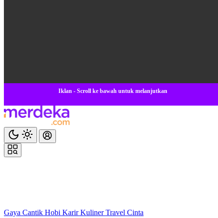
Iklan - Scroll ke bawah untuk melanjutkan
Gaya
Cantik
Hobi
Karir
Kuliner
Travel
Cinta